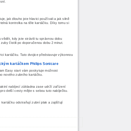
sní.
 jak dlouho jste hlavici používali a jak silně
ětelná kontrolka na těle kartáčku. Díky tomu si
dět, kdy jste strávili tu správnou dobu
 zuby čistili po doporučenou dobu 2 minut.
vici kartáčku. Tato dvojice představuje výkonnou
ckým kartáčkem Philips Sonicare
ram Easy start vám poskytuje možnost
ho nového zubního kartáčku.
tní nabíjecí základna zase udrží zařízení
 pro delší cesty mějte s sebou tuto nabíječku.
kartáčku odstraňují zubní plak a zajišťují