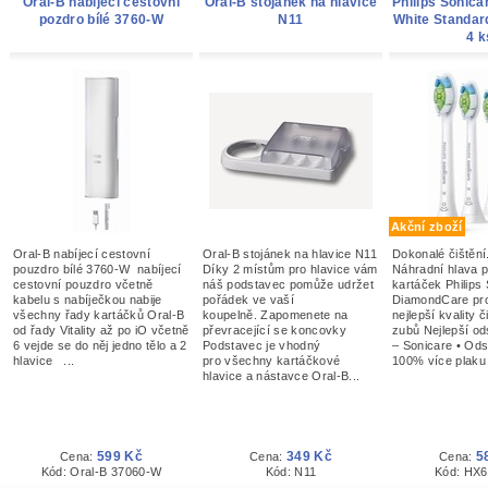
Oral-B nabíjecí cestovní
Oral-B stojánek na hlavice
Philips Sonica
pozdro bílé 3760-W
N11
White Standar
4 k
Akční zboží
Oral-B nabíjecí cestovní
Oral-B stojánek na hlavice N11
Dokonalé čištění.
pouzdro bílé 3760-W nabíjecí
Díky 2 místům pro hlavice vám
Náhradní hlava p
cestovní pouzdro včetně
náš podstavec pomůže udržet
kartáček Philips
kabelu s nabíječkou nabije
pořádek ve vaší
DiamondCare pr
všechny řady kartáčků Oral-B
koupelně. Zapomenete na
nejlepší kvality č
od řady Vitality až po iO včetně
převracející se koncovky
zubů Nejlepší od
6 vejde se do něj jedno tělo a 2
Podstavec je vhodný
– Sonicare • Ods
hlavice ...
pro všechny kartáčkové
100% více plaku 
hlavice a nástavce Oral-B...
599 Kč
349 Kč
5
Cena:
Cena:
Cena:
Kód: Oral-B 37060-W
Kód: N11
Kód: HX6