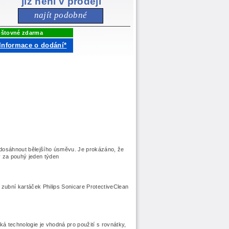
již není v prodeji
najít podobné
štovné zdarma
Informace o dodání*
 dosáhnout bělejšího úsměvu. Je prokázáno, že
y za pouhý jeden týden
á zubní kartáček Philips Sonicare ProtectiveClean
cká technologie je vhodná pro použití s rovnátky,