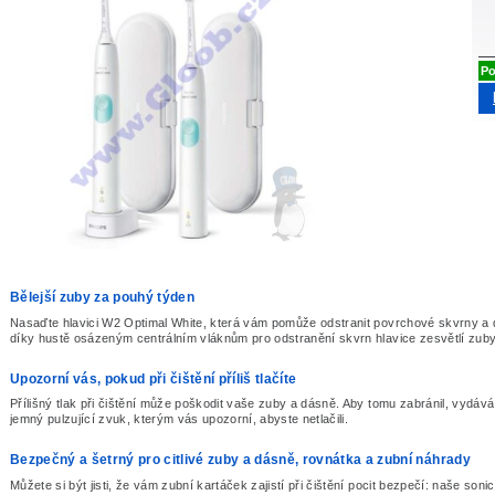
Po
Bělejší zuby za pouhý týden
Nasaďte hlavici W2 Optimal White, která vám pomůže odstranit povrchové skvrny a
díky hustě osázeným centrálním vláknům pro odstranění skvrn hlavice zesvětlí zub
Upozorní vás, pokud při čištění příliš tlačíte
Přílišný tlak při čištění může poškodit vaše zuby a dásně. Aby tomu zabránil, vydáv
jemný pulzující zvuk, kterým vás upozorní, abyste netlačili.
Bezpečný a šetrný pro citlivé zuby a dásně, rovnátka a zubní náhrady
Můžete si být jisti, že vám zubní kartáček zajistí při čištění pocit bezpečí: naše soni