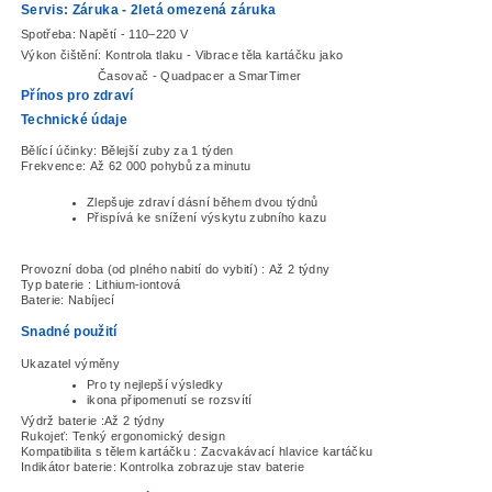
Servis:
Záruka -
2letá omezená záruka
Spotřeba:
Napětí -
110–220 V
Výkon čištění:
Kontrola tlaku -
Vibrace těla kartáčku jak
Časovač -
Quadpacer a SmarTimer
Přínos pro zdraví
Technické údaje
Bělící účinky:
Bělejší zuby za 1 týden
Frekvence:
Až 62 000 pohybů za minutu
Zlepšuje zdraví dásní během dvou týdnů
Přispívá ke snížení výskytu zubního kazu
Provozní doba (od plného nabití do vybití) :
Až 2 týdny
Typ baterie :
Lithium-iontová
Baterie:
Nabíjecí
Snadné použití
Ukazatel výměny
Pro ty nejlepší výsledky
ikona připomenutí se rozsvítí
Výdrž baterie :
Až 2 týdny
Rukojeť:
Tenký ergonomický design
Kompatibilita s tělem kartáčku :
Zacvakávací hlavice kartáčku
Indikátor baterie:
Kontrolka zobrazuje stav baterie