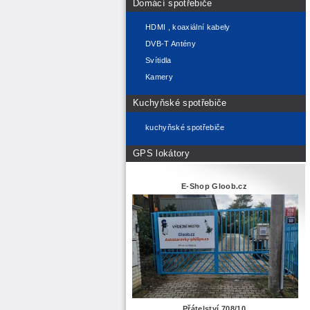
Domácí spotřebiče
HDMI , koaxiální kabely
DVB-T Antény
Svítidla
Kamery
Kuchyňské spotřebiče
kuchyňské spotřebiče
GPS lokátory
E-Shop Gloob.cz
Přátelství 708/10