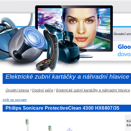
Úvodní st
Elektrické zubní kartáčky a náhradní hlavice
Úvodní strana
/
Osobní péče
/
Elektrické zubní kartáčky a náhradní hlavice
zpět na seznam
Philips Sonicare ProtectiveClean 4300 HX6807/35
Kó
EA