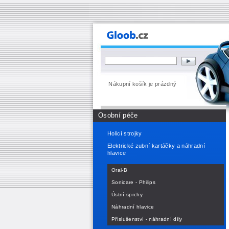
Nákupní košík je prázdný
Osobní péče
Holicí strojky
Elektrické zubní kartáčky a náhradní
hlavice
Oral-B
Sonicare - Philips
Ústní sprchy
Náhradní hlavice
Příslušenství - náhradní díly