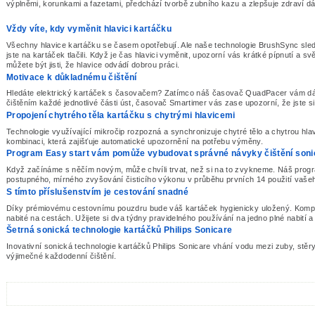
výplněmi, korunkami a fazetami, předchází tvorbě zubního kazu a zlepšuje zdraví dá
Vždy víte, kdy vyměnit hlavici kartáčku
Všechny hlavice kartáčku se časem opotřebují. Ale naše technologie BrushSync sleduje,
jste na kartáček tlačili. Když je čas hlavici vyměnit, upozorní vás krátké pípnutí a sv
můžete být jisti, že hlavice odvádí dobrou práci.
Motivace k důkladnému čištění
Hledáte elektrický kartáček s časovačem? Zatímco náš časovač QuadPacer vám dá vě
čištěním každé jednotlivé části úst, časovač Smartimer vás zase upozorní, že jste si
Propojení chytrého těla kartáčku s chytrými hlavicemi
Technologie využívající mikročip rozpozná a synchronizuje chytré tělo a chytrou hla
kombinaci, která zajišťuje automatické upozornění na potřebu výměny.
Program Easy start vám pomůže vybudovat správné návyky čištění soni
Když začínáme s něčím novým, může chvíli trvat, než si na to zvykneme. Náš prog
postupného, mírného zvyšování čisticího výkonu v průběhu prvních 14 použití vaše
S tímto příslušenstvím je cestování snadné
Díky prémiovému cestovnímu pouzdru bude váš kartáček hygienicky uložený. Kompak
nabité na cestách. Užijete si dva týdny pravidelného používání na jedno plné nabití a
Šetrná sonická technologie kartáčků Philips Sonicare
Inovativní sonická technologie kartáčků Philips Sonicare vhání vodu mezi zuby, stěry 
výjimečné každodenní čištění.