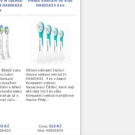
re W Optimal
Philips Sonicare for Kids
d HX6064/10
HX6034/33 4 ks
s
 Bělejší zuby.
Dětské náhradní čistívcí
ro zubní
hlavice velikost mini od 3+
 Sonicare
HX6034/33 4 ks v balení
o dosažení
Kompaktní velikost
ištění a bělení
Nasazovací Čištění, které mají
stranění plaku
děti rády Od 3 let věku
traňuje až o
Kompaktní velikost kartáčkové
než ručn...
hlavice Philip...
85 Kč
510 Kč
Cena:
064/10
Kód: HX6034/33