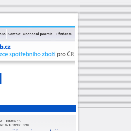
rana
Kontakt
Obchodní podmínky
Přihlásit se
d:
HX6807/35
N:
8710103863236