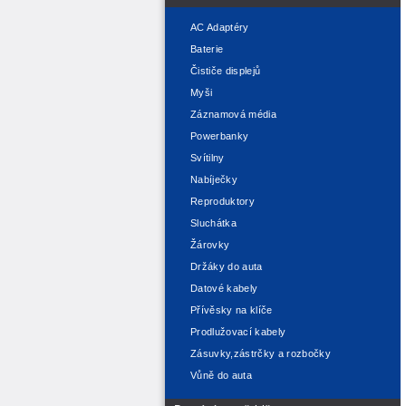
AC Adaptéry
Baterie
Čističe displejů
Myši
Záznamová média
Powerbanky
Svítilny
Nabíječky
Reproduktory
Sluchátka
Žárovky
Držáky do auta
Datové kabely
Přívěsky na klíče
Prodlužovací kabely
Zásuvky,zástrčky a rozbočky
Vůně do auta