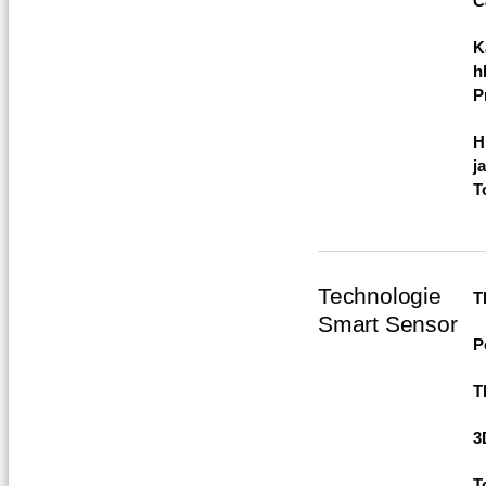
C
K
h
P
H
j
T
Technologie
T
Smart Sensor
P
T
3
T