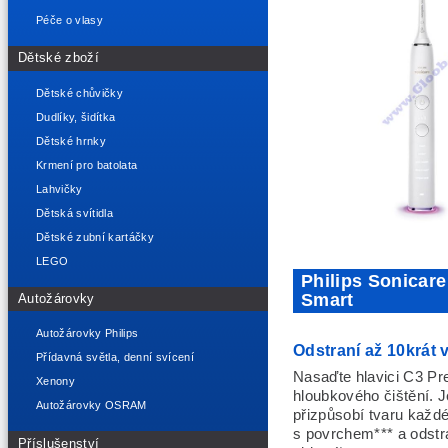
Péče o vlasy
Dětské zboží
Dětské chůvičky
Dudlíky, šidítka
Dětské hrnky
Krmení pro batolata
Lahvičky
Dětská svítidla
Dětské zubní kartáčky
LEGO
Philips Sonicar
Smart
Autožárovky
Autožárovky Philips
Odstraní až 10krát 
Přídavná světla, denní svícení
Nasaďte hlavici C3 Pr
Xenony
hloubkového čištění. J
Autožárovky OSRAM
přizpůsobí tvaru každé
s povrchem*** a odstr
Příslušenství