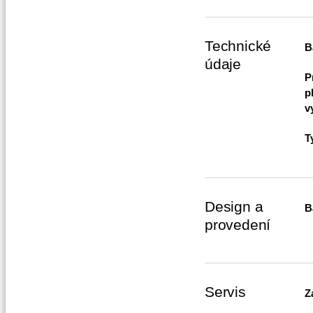
Technické
B
údaje
P
p
v
T
Design a
B
provedení
Servis
Z