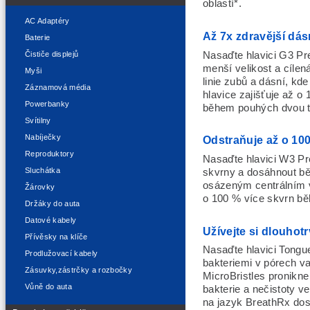
oblastí*.
AC Adaptéry
Až 7x zdravější dá
Baterie
Nasaďte hlavici G3 Pr
Čističe displejů
menší velikost a cílená
Myši
linie zubů a dásní, kd
Záznamová média
hlavice zajišťuje až o
Powerbanky
během pouhých dvou t
Svítilny
Nabíječky
Odstraňuje až o 100
Reproduktory
Nasaďte hlavici W3 P
Sluchátka
skvrny a dosáhnout bě
osázeným centrálním v
Žárovky
o 100 % více skvrn bě
Držáky do auta
Datové kabely
Užívejte si dlouhotr
Přívěsky na klíče
Nasaďte hlavici Tong
Prodlužovací kabely
bakteriemi v pórech v
Zásuvky,zástrčky a rozbočky
MicroBristles pronikn
Vůně do auta
bakterie a nečistoty 
na jazyk BreathRx dos