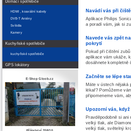
Domácí spotřebiče
Navádí vás při čišt
HDMI , koaxiální kabely
Aplikace Philips Sonic
DVB-T Antény
a poradí vám, jak si zu
Svítidla
Kamery
Navede vás zpět na 
pokrytí
Kuchyňské spotřebiče
Pokud při čištění zub
kuchyňské spotřebiče
aplikace vám ukáže, ka
dosáhnete kompletně č
GPS lokátory
Začněte se lépe sta
E-Shop Gloob.cz
Máte v ústech nějaká p
lékař? Pomůžeme vám j
připomeneme vám, abys
Upozorní vás, když n
Pravděpodobně si ani n
velký tlak, ale Diamon
velký tlak, světelný k
Přátelství 708/10