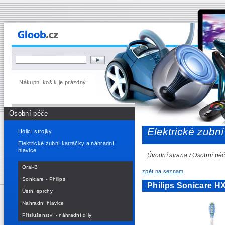
Nákupní košík je prázdný
Osobní péče
Elektrické zubní
Holicí strojky
Elektrické zubní kartáčky a náhradní
hlavice
Úvodní strana
/
Osobní pé
Oral-B
zpět na seznam
Sonicare - Philips
Philips Sonicare H
Ústní sprchy
Náhradní hlavice
Příslušenství - náhradní díly