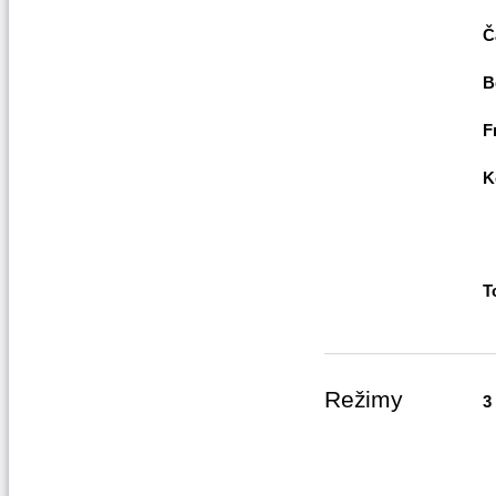
Č
B
F
K
T
Režimy
3