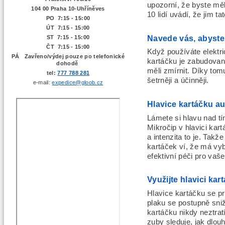
upozorní, že byste měli
104 00 Praha 10-Uhříněves
10 lidí uvádí, že jim t
PO 7:15 - 15:00
ÚT 7:15 -
15:00
Navede vás, abyste 
ST 7:15 - 15:00
ČT 7:15 - 15:00
Když používáte elektri
PÁ Zavřeno/výdej pouze po telefonické
kartáčku je zabudovan
dohodě
měli zmírnit. Díky tomu
tel:
777 788 281
šetrněji a účinněji.
e-mail:
expedice@gloob.cz
Hlavice kartáčku a
Lámete si hlavu nad tí
Mikročip v hlavici kar
a intenzita to je. Takž
kartáček ví, že má vybr
efektivní péči pro vaše
Využijte hlavici kar
Hlavice kartáčku se pr
plaku se postupně sniž
kartáčku nikdy neztrat
zuby sleduje, jak dlouho