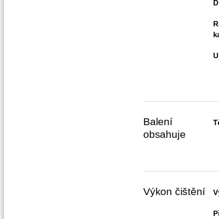
D
R
k
U
Balení
T
obsahuje
Výkon čištění
V
P