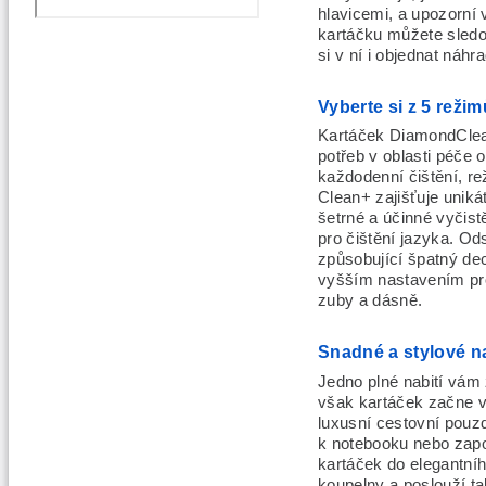
hlavicemi, a upozorní
kartáčku můžete sledo
si v ní i objednat náh
Vyberte si z 5 režim
Kartáček DiamondClean
potřeb v oblasti péče 
každodenní čištění, r
Clean+ zajišťuje uniká
šetrné a účinné vyčist
pro čištění jazyka. Ods
způsobující špatný de
vyšším nastavením pro 
zuby a dásně.
Snadné a stylové na
Jedno plné nabití vám 
však kartáček začne vy
luxusní cestovní pouzd
k notebooku nebo zapo
kartáček do elegantní
koupelny a poslouží ta