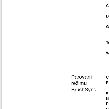
C
D
G
T
W
Párování
C
režimů
P
BrushSync
K
h
P