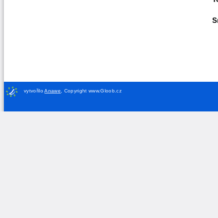
S
vytvořilo
Anawe
,
Copyright www.Gloob.cz