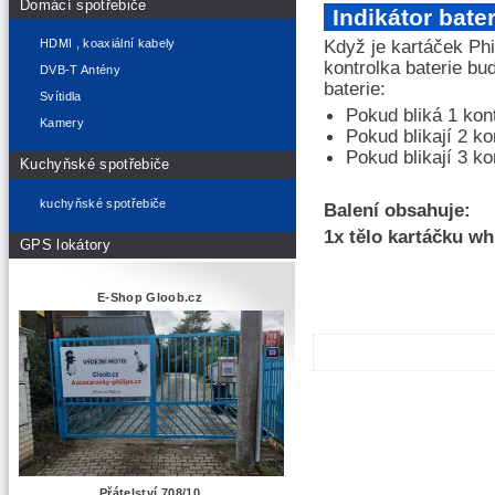
Domácí spotřebiče
Indikátor bater
Když je kartáček Phi
HDMI , koaxiální kabely
kontrolka baterie bud
DVB-T Antény
baterie:
Svítidla
Pokud bliká 1 kont
Kamery
Pokud blikají 2 ko
Pokud blikají 3 ko
Kuchyňské spotřebiče
kuchyňské spotřebiče
Balení obsahuje:
1x tělo kartáčku wh
GPS lokátory
E-Shop Gloob.cz
Přátelství 708/10