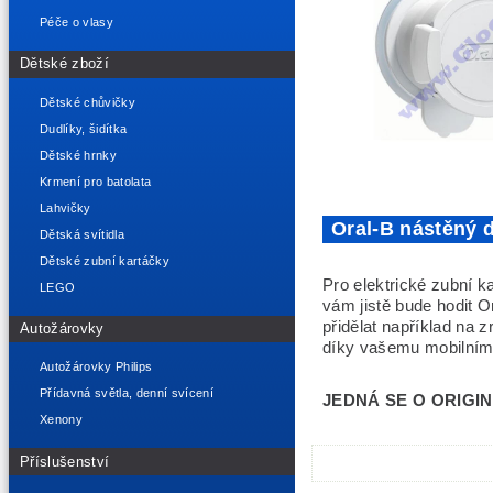
Péče o vlasy
Dětské zboží
Dětské chůvičky
Dudlíky, šidítka
Dětské hrnky
Krmení pro batolata
Lahvičky
Oral-B nástěný 
Dětská svítidla
Dětské zubní kartáčky
Pro elektrické zubní k
LEGO
vám jistě bude hodit 
přidělat například na 
Autožárovky
díky vašemu mobilnímu 
Autožárovky Philips
Přídavná světla, denní svícení
JEDNÁ SE O ORIGIN
Xenony
Příslušenství