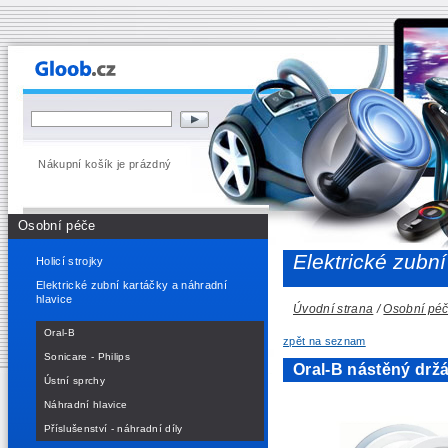
Nákupní košík je prázdný
Osobní péče
Elektrické zubní
Holicí strojky
Elektrické zubní kartáčky a náhradní
hlavice
Úvodní strana
/
Osobní pé
Oral-B
zpět na seznam
Sonicare - Philips
Oral-B nástěný drž
Ústní sprchy
Náhradní hlavice
Příslušenství - náhradní díly