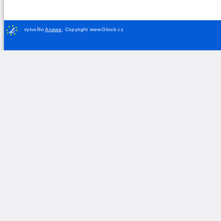
vytvořilo
Anawe
,
Copyright www.Gloob.cz