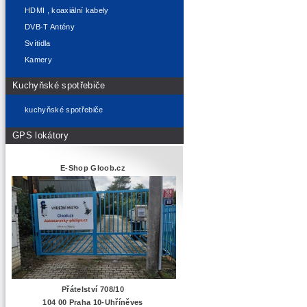
HDMI , koaxiální kabely
DVB-T Antény
Svítidla
Kamery
Kuchyňské spotřebiče
kuchyňské spotřebiče
GPS lokátory
E-Shop Gloob.cz
Přátelství 708/10
104 00 Praha 10-Uhříněves