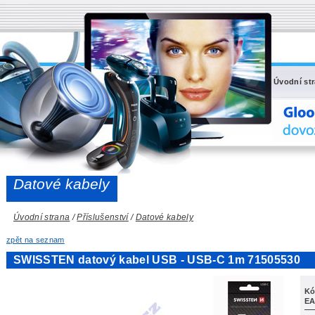
Úvodní st
Datové kabely
Úvodní strana
/
Příslušenství
/
Datové kabely
zpět na seznam
SWISSTEN datový kabel USB - USB-C 1m 71505530
Kó
EA