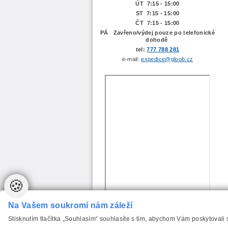
ÚT 7:15 -
15:00
ST 7:15 - 15:00
ČT 7:15 - 15:00
PÁ Zavřeno/výdej pouze po telefonické
dohodě
tel:
777 788 281
e-mail:
expedice@gloob.cz
🍪
Na Vašem soukromí nám záleží
Stisknutím tlačítka „Souhlasím“ souhlasíte s tím, abychom Vám poskytovali