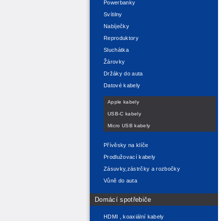
Powerbanky
Svítilny
Nabíječky
Reproduktory
Sluchátka
Žárovky
Držáky do auta
Datové kabely
Apple kabely
USB-C kabely
Micro USB kabely
Přívěsky na klíče
Prodlužovací kabely
Zásuvky,zástrčky a rozbočky
Vůně do auta
Domácí spotřebiče
HDMI , koaxiální kabely