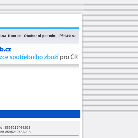
rana
Kontakt
Obchodní podmínky
Přihlásit se
d:
8595217466203
N:
8595217466203