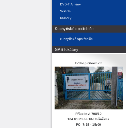
DVB-T Antény
Svítidla
Kamery
Kuchyňské spotřebiče
kuchyňské spotřebiče
GPS lokátory
E-Shop Gloob.cz
Přátelství 708/10
104 00 Praha 10-Uhříněves
PO 7:15 - 15:00