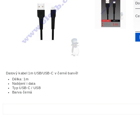
Do
Ce
Datový kabel 1m USB/USB-C v černé barvě!
Délka: 1m
Nabíjení i data
Typ USB-C / USB
Barva černá