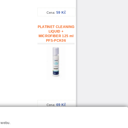
59 Kč
Cena:
PLATINET CLEANING
LIQUID +
MICROFIBER 125 ml
PFS-PCK06
69 Kč
Cena:
í webu.