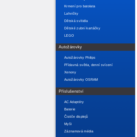
Krmení pro batolata
Lahvičky
Dětská svítidla
Dětské zubní kartáčky
LEGO
Autožárovky
Autožárovky Philips
Přídavná světla, denní svícení
Xenony
Autožárovky OSRAM
Příslušenství
AC Adaptéry
Baterie
Čističe displejů
Myši
Záznamová média