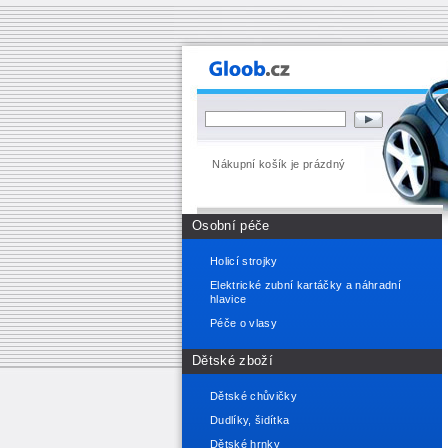
Nákupní košík je prázdný
Osobní péče
Holicí strojky
Elektrické zubní kartáčky a náhradní
hlavice
Péče o vlasy
Dětské zboží
Dětské chůvičky
Dudlíky, šidítka
Dětské hrnky