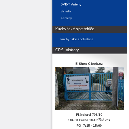
DVB-T Antény
Svítidla
Kamery
Kuchyňské spotřebiče
kuchyňské spotřebiče
GPS lokátory
E-Shop Gloob.cz
Přátelství 708/10
104 00 Praha 10-Uhříněves
PO 7:15 - 15:00