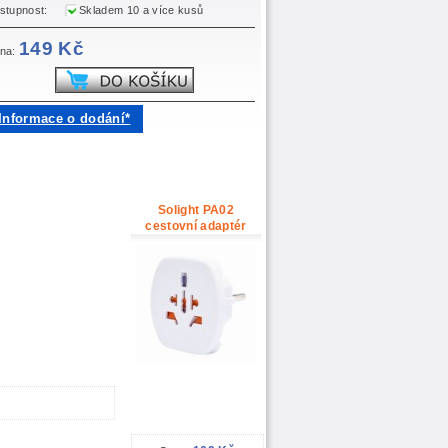
stupnost:
Skladem 10 a více kusů
149 Kč
na:
Informace o dodání*
Solight PA02
cestovní adaptér