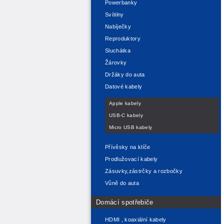
Powerbanky
Svítilny
Nabíječky
Reproduktory
Sluchátka
Žárovky
Držáky do auta
Datové kabely
Apple kabely
USB-C kabely
Micro USB kabely
Přívěsky na klíče
Prodlužovací kabely
Zásuvky,zástrčky a rozbočky
Vůně do auta
Domácí spotřebiče
HDMI , koaxiální kabely