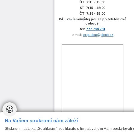
ÚT 7:15 -
15:00
ST 7:15 - 15:00
ČT 7:15 - 15:00
PÁ Zavřeno/výdej pouze po telefonické
dohodě
tel:
777 788 281
e-mail:
expedice@gloob.cz
🍪
Na Vašem soukromí nám záleží
Stisknutím tlačítka „Souhlasím“ souhlasíte s tím, abychom Vám poskytovali