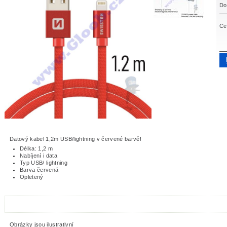
Do
Ce
Datový kabel 1,2m USB/lightning v červené barvě!
Délka: 1,2 m
Nabíjení i data
Typ USB/ lightning
Barva červená
Opletený
Obrázky jsou ilustrativní