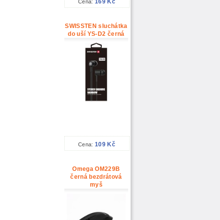
169 Kč
Cena:
SWISSTEN sluchátka
do uší YS-D2 černá
109 Kč
Cena:
Omega OM229B
černá bezdrátová
myš