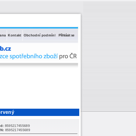
rana
Kontakt
Obchodní podmínky
Přihlásit se
ervený
d:
8595217455689
N:
8595217455689