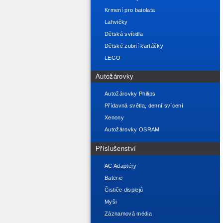
Krmení pro batolata
Lahvičky
Dětská svítidla
Dětské zubní kartáčky
LEGO
Autožárovky
Autožárovky Philips
Přídavná světla, denní svícení
Xenony
Autožárovky OSRAM
Příslušenství
AC Adaptéry
Baterie
Čističe displejů
Myši
Záznamová média