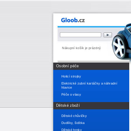
Nákupní košík je prázdný
Osobní péče
Holicí strojky
Elektrické zubní kartáčky a náhradní
hlavice
Péče o vlasy
Dětské zboží
Dětské chůvičky
Dudlíky, šidítka
Dětské hrnky