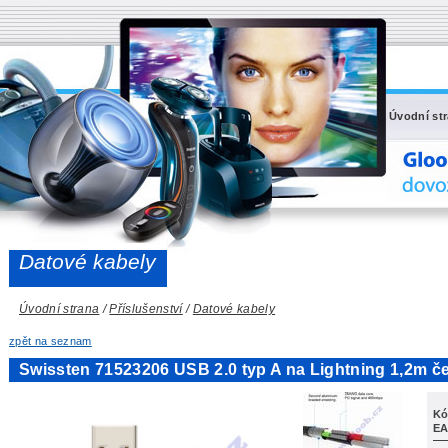
Úvodní st
Datové kabely
Úvodní strana
/
Příslušenství
/
Datové kabely
zpět na seznam
Swissten 71523206 USB 2.0 typ A na Lightning 1,2m č
Kó
EA