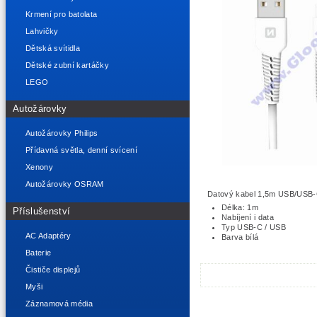
Krmení pro batolata
Lahvičky
Dětská svítidla
Dětské zubní kartáčky
LEGO
Autožárovky
Autožárovky Philips
Přídavná světla, denní svícení
Xenony
Autožárovky OSRAM
Datový kabel 1,5m USB/USB-C
Délka: 1m
Příslušenství
Nabíjení i data
Typ USB-C / USB
AC Adaptéry
Barva bílá
Baterie
Čističe displejů
Myši
Záznamová média