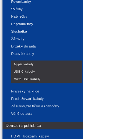
Powerbanky
Svítilny
Nabíječky
Reproduktory
Sluchátka
Žárovky
Držáky do auta
Datové kabely
Apple kabely
USB-C kabely
Micro USB kabely
Přívěsky na klíče
Prodlužovací kabely
Zásuvky,zástrčky a rozbočky
Vůně do auta
Domácí spotřebiče
HDMI , koaxiální kabely