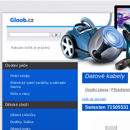
Nákupní košík je prázdný
Osobní péče
Datové kabely
Holicí strojky
Elektrické zubní kartáčky a náhradní
hlavice
Úvodní strana
/
Příslušenst
Péče o vlasy
zpět na seznam
Dětské zboží
Swissten 71505531 
Dětské chůvičky
Dudlíky, šidítka
Dětské hrnky