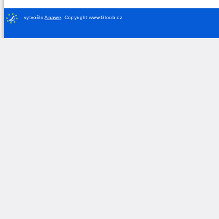
vytvořilo
Anawe
,
Copyright www.Gloob.cz