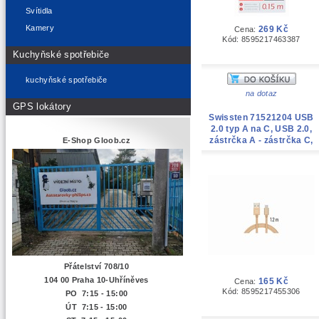
Svítidla
Kamery
269 Kč
Cena:
Kód: 8595217463387
Kuchyňské spotřebiče
kuchyňské spotřebiče
na dotaz
GPS lokátory
Swissten 71521204 USB
2.0 typ A na C, USB 2.0,
zástrčka A - zástrčka C,
E-Shop Gloob.cz
opletený, 1,2m, zlatý
Přátelství 708/10
104 00 Praha 10-Uhříněves
165 Kč
Cena:
Kód: 8595217455306
PO 7:15 - 15:00
ÚT 7:15 -
15:00