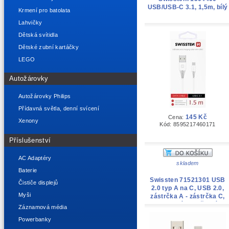
USB/USB-C 3.1, 1,5m, bílý
Krmení pro batolata
Lahvičky
Dětská svítidla
Dětské zubní kartáčky
LEGO
Autožárovky
Autožárovky Philips
Přídavná světla, denní svícení
145 Kč
Cena:
Xenony
Kód: 8595217460171
Příslušenství
AC Adaptéry
skladem
Baterie
Swissten 71521301 USB
Čističe displejů
2.0 typ A na C, USB 2.0,
Myši
zástrčka A - zástrčka C,
opletený, 2m, černý
Záznamová média
Powerbanky