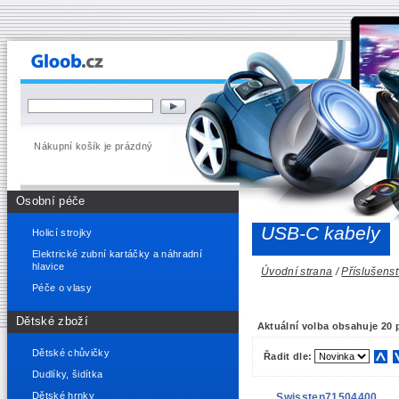
Nákupní košík je prázdný
Osobní péče
USB-C kabely
Holicí strojky
Elektrické zubní kartáčky a náhradní
hlavice
Úvodní strana
/
Příslušenst
Péče o vlasy
Dětské zboží
Aktuální volba obsahuje 20 
Dětské chůvičky
Řadit dle:
Dudlíky, šidítka
Dětské hrnky
Swissten71504400