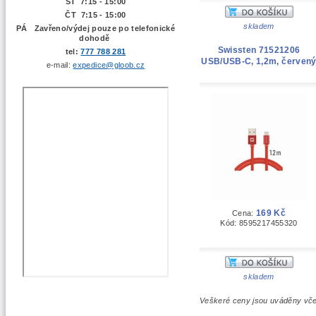
ST 7:15 - 15:00
ČT 7:15 - 15:00
skladem
PÁ Zavřeno/výdej pouze po telefonické
dohodě
Swissten 71521206
tel:
777 788 281
USB/USB-C, 1,2m, červen
e-mail:
expedice@gloob.cz
169 Kč
Cena:
Kód: 8595217455320
skladem
Veškeré ceny jsou uváděny vč