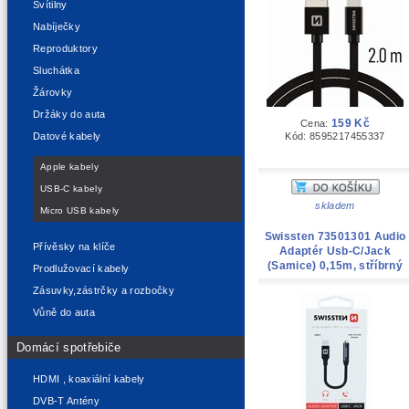
Svítilny
Nabíječky
Reproduktory
Sluchátka
Žárovky
Držáky do auta
159 Kč
Cena:
Kód: 8595217455337
Datové kabely
Apple kabely
USB-C kabely
skladem
Micro USB kabely
Swissten 73501301 Audio
Přívěsky na klíče
Adaptér Usb-C/Jack
(Samice) 0,15m, stříbrný
Prodlužovací kabely
Zásuvky,zástrčky a rozbočky
Vůně do auta
Domácí spotřebiče
HDMI , koaxiální kabely
DVB-T Antény