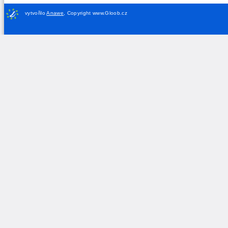
vytvořilo
Anawe
,
Copyright www.Gloob.cz