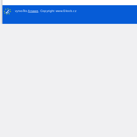
vytvořilo
Anawe
,
Copyright www.Gloob.cz