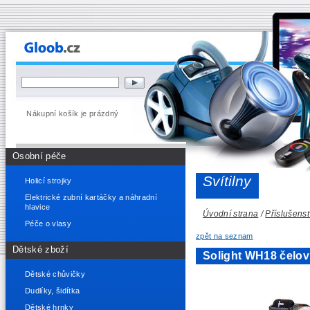
Nákupní košík je prázdný
Osobní péče
Svítilny
Holicí strojky
Elektrické zubní kartáčky a náhradní
hlavice
Úvodní strana
/
Příslušenst
Péče o vlasy
zpět na seznam
Dětské zboží
Solight WH18 čelo
Dětské chůvičky
Dudlíky, šidítka
Dětské hrnky