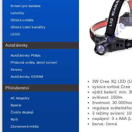
Krmení pro batolata
Lahvičky
Dětská svítidla
Dětské zubní kartáčky
LEGO
Autožárovky
Autožárovky Philips
Přídavná světla, denní svícení
Xenony
Autožárovky OSRAM
3W Cree 3Q LED (U
vysoce svítivá Cree
Příslušenství
výdrž baterií: min. 
svítivost: 150lm
AC Adaptéry
životnost: 30.000ho
Baterie
regulace světelného
Čističe displejů
3 režimy svícení: 1
napájení: 3 x AAA (L
Myši
barva: černá
Záznamová média