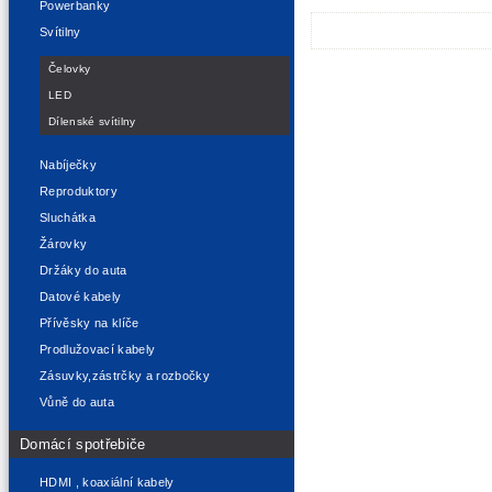
Powerbanky
Svítilny
Čelovky
LED
Dílenské svítilny
Nabíječky
Reproduktory
Sluchátka
Žárovky
Držáky do auta
Datové kabely
Přívěsky na klíče
Prodlužovací kabely
Zásuvky,zástrčky a rozbočky
Vůně do auta
Domácí spotřebiče
HDMI , koaxiální kabely