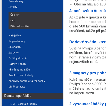
Powerbanky
Otočná hlava o 180
Svítilny
Jasné světlo šetrn
Čelovky
Ať už jste v garáži a k
LED
hodí mít po ruce spol
o síle 500 lumenů vám s
Dílenské svítilny
osvětlení, takže při pr
Nabíječky
Bodové světlo, kter
Reproduktory
Sluchátka
Svítilna Philips Xper
světlem, které osvětlí
Žárovky
horní straně svítilny z
Držáky do auta
nejtmavších rohů.
Datové kabely
Přívěsky na klíče
3 magnety pro pohod
Prodlužovací kabely
Když na něčem pracujet
Zásuvky,zástrčky a rozbočky
Philips Xperion 3000 P
Vůně do auta
můžete snadno umístit
na kapotu vozu.
Domácí spotřebiče
2 vysouvací háčky p
HDMI , koaxiální kabely