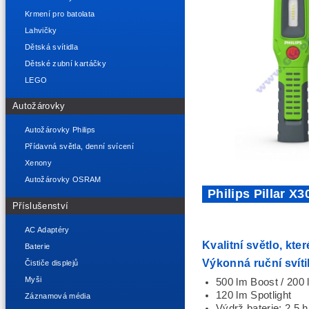
Krmení pro batolata
Lahvičky
Dětská svítidla
Dětské zubní kartáčky
LEGO
Autožárovky
Autožárovky Philips
Přídavná světla, denní svícení
Xenony
Autožárovky OSRAM
Philips Pillar X3
Příslušenství
AC Adaptéry
Kvalitní světlo, kte
Baterie
Výkonná ruční svít
Čističe displejů
Myši
500 lm Boost / 200
120 lm Spotlight
Záznamová média
Výdrž baterie: 2,5 h