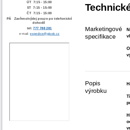
ÚT 7:15 -
15:00
Technické
ST 7:15 - 15:00
ČT 7:15 - 15:00
PÁ Zavřeno/výdej pouze po telefonické
dohodě
Marketingové
tel:
777 788 281
N
e-mail:
expedice@gloob.cz
specifikace
v
O
v
Popis
H
výrobku
T
p
H
o
v