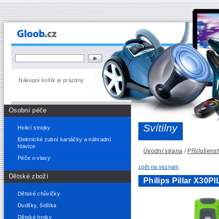
Nákupní košík je prázdný
Osobní péče
Svítilny
Holicí strojky
Elektrické zubní kartáčky a náhradní
hlavice
Úvodní strana
/
Příslušenst
Péče o vlasy
zpět na seznam
Dětské zboží
Philips Pillar X30PI
Dětské chůvičky
Dudlíky, šidítka
Dětské hrnky