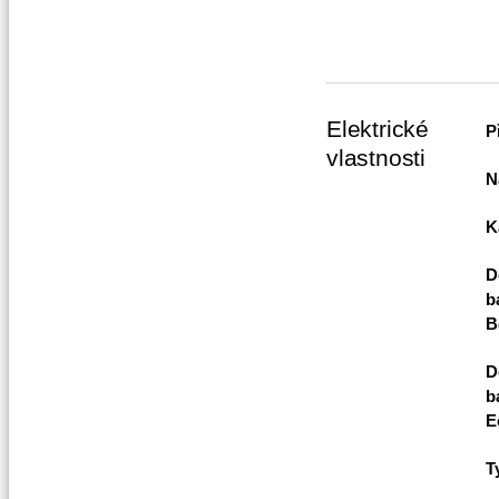
Elektrické
P
vlastnosti
N
K
D
b
B
D
b
E
T