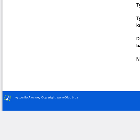
T
T
k
D
b
N
vytvořilo
Anawe
,
Copyright www.Gloob.cz