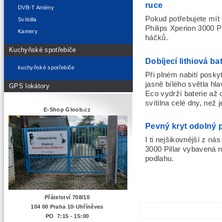
ruce
DVB-T Antény
Pokud potřebujete mít 
Svítidla
Philips Xperion 3000 
Kamery
háčků.
Kuchyňské spotřebiče
Dobíjecí lithiová ba
kuchyňské spotřebiče
Při plném nabití poskyt
jasně bílého světla hl
GPS lokátory
Eco vydrží baterie až 
svítilna celé dny, než j
E-Shop Gloob.cz
Pevný kryt odolný 
I ti nejšikovnější z ná
3000 Pillar vybavená 
podlahu.
Přátelství 708/10
104 00 Praha 10-Uhříněves
PO 7:15 - 15:00