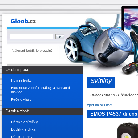
Nákupní košík je prázdný
Osobní péče
Svítilny
Holicí strojky
Elektrické zubní kartáčky a náhradní
hlavice
Úvodní strana
/
Příslušenst
Péče o vlasy
zpět na seznam
Dětské zboží
EMOS P4537 dílensk
Dětské chůvičky
Dudlíky, šidítka
Dětské hrnky