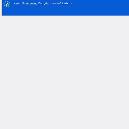
vytvořilo
Anawe
,
Copyright www.Gloob.cz