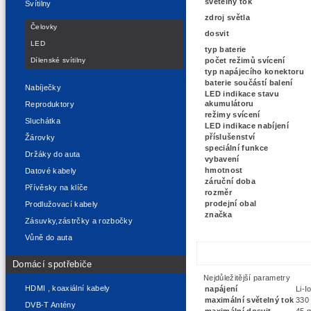
světelný tok
Svítilny
zdroj světla
Čelovky
dosvit
LED
typ baterie
Dílenské svítilny
počet režimů svícení
typ napájecího konektoru
baterie součástí balení
Nabíječky
LED indikace stavu
akumulátoru
Reproduktory
režimy svícení
Sluchátka
LED indikace nabíjení
příslušenství
Žárovky
speciální funkce
Držáky do auta
vybavení
hmotnost
Datové kabely
záruční doba
Přívěsky na klíče
rozměr
prodejní obal
Prodlužovací kabely
značka
Zásuvky,zástrčky a rozbočky
Vůně do auta
Domácí spotřebiče
Nejdůležitější parametry
HDMI , koaxiální kabely
napájení
Li-I
maximální světelný tok
330
DVB-T Antény