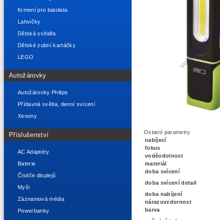
Krmení pro batolata
Lahvičky
Dětská svítidla
Dětské zubní kartáčky
LEGO
Autožárovky
Autožárovky Philips
Přídavná světla, denní svícení
Xenony
Ostatní parametry
Příslušenství
nabíjecí
fokus
AC Adaptéry
voděodolnost
Baterie
materiál
doba svícení
Čističe displejů
doba svícení detail
Myši
doba nabíjení
Záznamová média
nárazuvzdornost
barva
Powerbanky