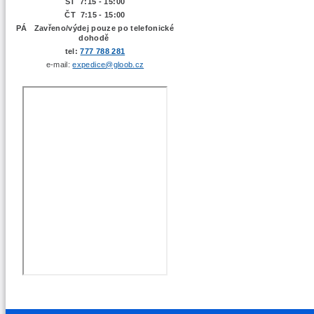
ST 7:15 - 15:00
ČT 7:15 - 15:00
PÁ Zavřeno/výdej pouze po telefonické
dohodě
tel:
777 788 281
e-mail:
expedice@gloob.cz