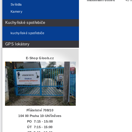
maximální dosvit
45 
Svítidla
Kamery
Kuchyňské spotřebiče
kuchyňské spotřebiče
GPS lokátory
E-Shop Gloob.cz
Přátelství 708/10
104 00 Praha 10-Uhříněves
PO 7:15 - 15:00
ÚT 7:15 -
15:00