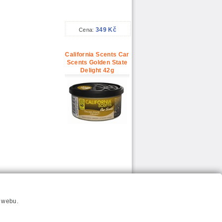
349 Kč
Cena:
California Scents Car
Scents Golden State
Delight 42g
59 Kč
Cena:
í webu.