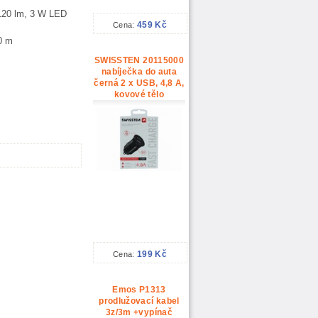
120 lm, 3 W LED
459 Kč
Cena:
0 m
SWISSTEN 20115000
nabíječka do auta
černá 2 x USB, 4,8 A,
kovové tělo
199 Kč
Cena:
Emos P1313
prodlužovací kabel
3z/3m +vypínač