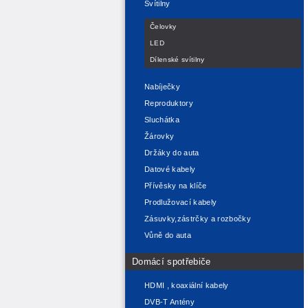
Svítilny
Čelovky
LED
Dílenské svítilny
Nabíječky
Reproduktory
Sluchátka
Žárovky
Držáky do auta
Datové kabely
Přívěsky na klíče
Prodlužovací kabely
Zásuvky,zástrčky a rozbočky
Vůně do auta
Domácí spotřebiče
HDMI , koaxiální kabely
DVB-T Antény