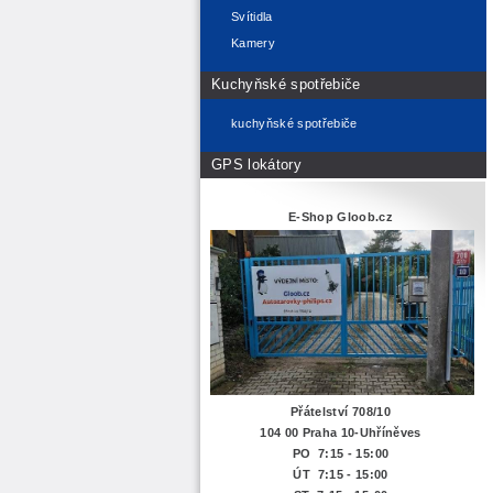
Svítidla
Kamery
Kuchyňské spotřebiče
kuchyňské spotřebiče
GPS lokátory
E-Shop Gloob.cz
Přátelství 708/10
104 00 Praha 10-Uhříněves
PO 7:15 - 15:00
ÚT 7:15 -
15:00