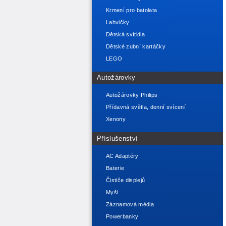
Krmení pro batolata
Lahvičky
Dětská svítidla
Dětské zubní kartáčky
LEGO
Autožárovky
Autožárovky Philips
Přídavná světla, denní svícení
Xenony
Příslušenství
AC Adaptéry
Baterie
Čističe displejů
Myši
Záznamová média
Powerbanky