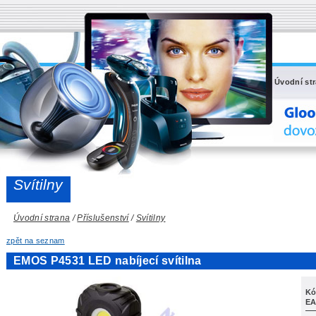
Úvodní st
Svítilny
Úvodní strana
/
Příslušenství
/
Svítilny
zpět na seznam
EMOS P4531 LED nabíjecí svítilna
Kó
EA