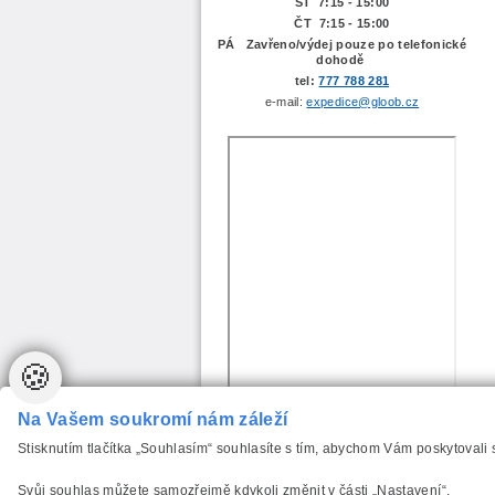
ST 7:15 - 15:00
ČT 7:15 - 15:00
PÁ Zavřeno/výdej pouze po telefonické
dohodě
tel:
777 788 281
e-mail:
expedice@gloob.cz
🍪
Na Vašem soukromí nám záleží
Stisknutím tlačítka „Souhlasím“ souhlasíte s tím, abychom Vám poskytovali
Svůj souhlas můžete samozřejmě kdykoli změnit v části „Nastavení“.