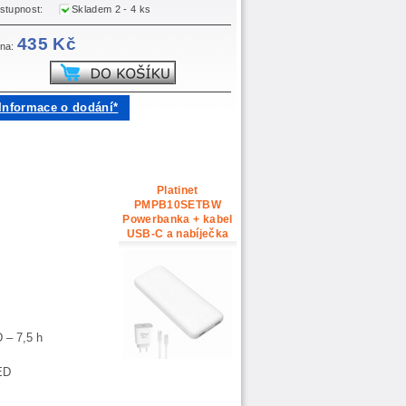
stupnost:
Skladem 2 - 4 ks
435 Kč
na:
Informace o dodání*
Platinet
PMPB10SETBW
Powerbanka + kabel
USB-C a nabíječka
 – 7,5 h
ED