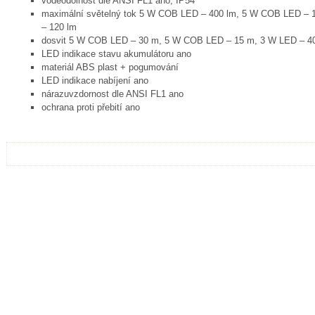
voděodolnost dle ANSI FL1 ano, IP54
maximální světelný tok 5 W COB LED – 400 lm, 5 W COB LED – 
– 120 lm
dosvit 5 W COB LED – 30 m, 5 W COB LED – 15 m, 3 W LED – 4
LED indikace stavu akumulátoru ano
materiál ABS plast + pogumování
LED indikace nabíjení ano
nárazuvzdornost dle ANSI FL1 ano
ochrana proti přebití ano