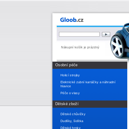
Nákupní košík je prázdný
Osobní péče
Holicí strojky
Elektrické zubní kartáčky a náhradní
hlavice
Péče o vlasy
Dětské zboží
Dětské chůvičky
Dudlíky, šidítka
Dětské hrnky