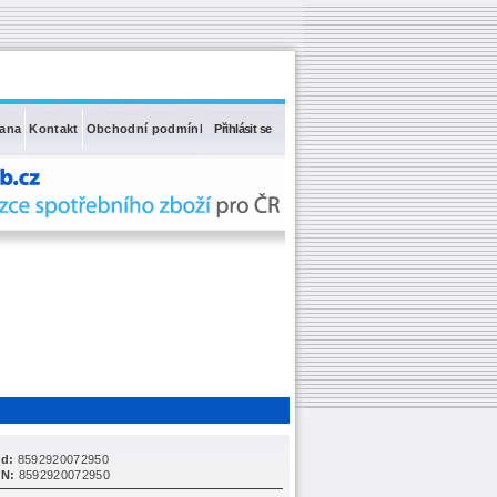
rana
Kontakt
Obchodní podmínky
Přihlásit se
d:
8592920072950
N:
8592920072950