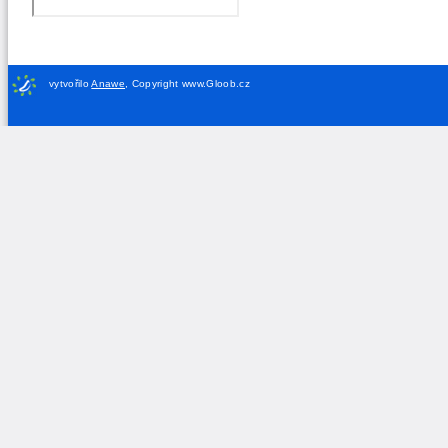
vytvořilo
Anawe
,
Copyright www.Gloob.cz