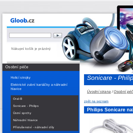
Nákupní košík je prázdný
Osobní péče
Sonicare - Phili
Holicí strojky
Elektrické zubní kartáčky a náhradní
hlavice
Úvodní strana
/
Osobní pé
Oral-B
zpět na seznam
Sonicare - Philips
Philips Sonicare na
Ústní sprchy
Náhradní hlavice
Příslušenství - náhradní díly