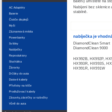
balení) umístěte na st
Nabíjení bez sklenice
AC Adaptéry
stabilně.
Baterie
Čističe displejů
Myši
Záznamová média
nabíječka je vhodná
Powerbanky
DiamondClean Smart
Svítilny
DiamondClean 9000
Nabíječky
Reproduktory
HX992B, HX992P, HX
Sluchátka
HX993R, HX993S, HX
Žárovky
HX991R, HX991W
Držáky do auta
Datové kabely
Přívěsky na klíče
Prodlužovací kabely
Zásuvky,zástrčky a rozbočky
Vůně do auta