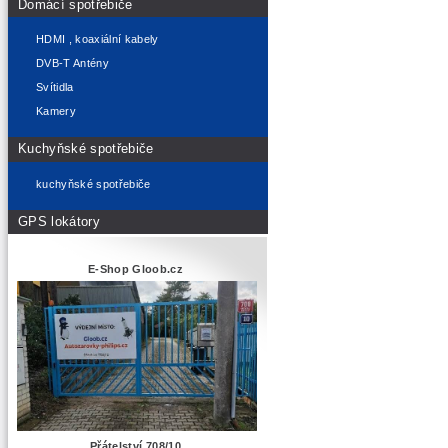
Domácí spotřebiče
HDMI , koaxiální kabely
DVB-T Antény
Svítidla
Kamery
Kuchyňské spotřebiče
kuchyňské spotřebiče
GPS lokátory
E-Shop Gloob.cz
Přátelství 708/10