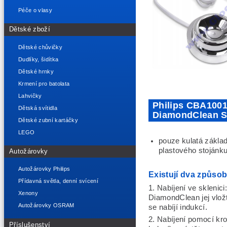
Péče o vlasy
Dětské zboží
Dětské chůvičky
Dudlíky, šidítka
Dětské hrnky
Krmení pro batolata
Lahvičky
Philips CBA1001
Dětská svítidla
DiamondClean S
Dětské zubní kartáčky
LEGO
pouze kulatá zákla
plastového stojánku
Autožárovky
Autožárovky Philips
Existují dva způsob
Přídavná světla, denní svícení
1. Nabíjení ve sklenici
Xenony
DiamondClean jej vložt
Autožárovky OSRAM
se nabíjí indukcí.
2. Nabíjení pomocí kr
Příslušenství