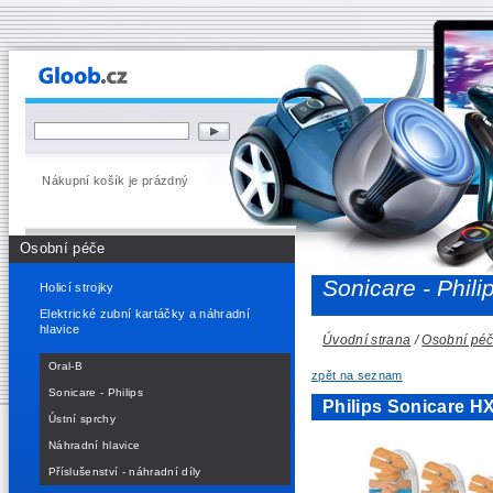
Nákupní košík je prázdný
Osobní péče
Sonicare - Phili
Holicí strojky
Elektrické zubní kartáčky a náhradní
hlavice
Úvodní strana
/
Osobní pé
Oral-B
zpět na seznam
Sonicare - Philips
Philips Sonicare H
Ústní sprchy
Náhradní hlavice
Příslušenství - náhradní díly