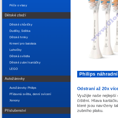
Péče o vlasy
Dětské zboží
Dětské chůvičky
Dudlíky, šidítka
Dětské hrnky
Krmení pro batolata
Lahvičky
Dětská svítidla
Dětské zubní kartáčky
LEGO
Philips náhradn
Autožárovky
Odstraní až 20x víc
Autožárovky Philips
Přídavná světla, denní svícení
Využijte naše nejlepší
čištění. Hlava kartáč
Xenony
které jsou navrženy ta
Příslušenství
zubního plaku.