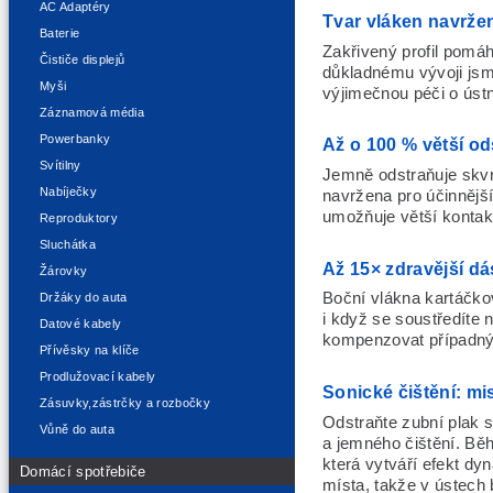
AC Adaptéry
Tvar vláken navrže
Baterie
Zakřivený profil pomá
Čističe displejů
důkladnému vývoji jsme
Myši
výjimečnou péči o ústn
Záznamová média
Powerbanky
Až o 100 % větší od
Svítilny
Jemně odstraňuje skvr
Nabíječky
navržena pro účinnějš
umožňuje větší kontak
Reproduktory
Sluchátka
Až 15× zdravější d
Žárovky
Boční vlákna kartáčko
Držáky do auta
i když se soustředíte 
Datové kabely
kompenzovat případný
Přívěsky na klíče
Prodlužovací kabely
Sonické čištění: mis
Zásuvky,zástrčky a rozbočky
Odstraňte zubní plak 
Vůně do auta
a jemného čištění. Bě
která vytváří efekt dy
Domácí spotřebiče
místa, takže v ústech 