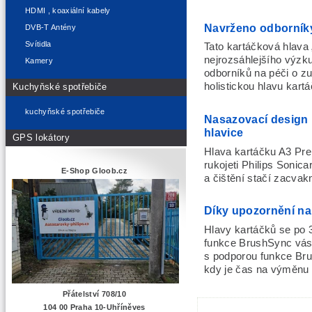
HDMI , koaxiální kabely
Navrženo odborník
DVB-T Antény
Svítidla
Tato kartáčková hlava
nejrozsáhlejšího výzku
Kamery
odborníků na péči o zub
holistickou hlavu kart
Kuchyňské spotřebiče
kuchyňské spotřebiče
Nasazovací design
hlavice
GPS lokátory
Hlava kartáčku A3 Pr
rukojeti Philips Soni
E-Shop Gloob.cz
a čištění stačí zacvak
Díky upozornění na 
Hlavy kartáčků se po 
funkce BrushSync vás 
s podporou funkce Br
kdy je čas na výměnu 
Přátelství 708/10
104 00 Praha 10-Uhříněves