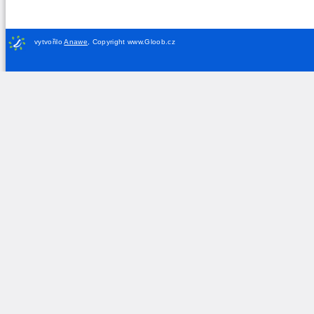
vytvořilo
Anawe
,
Copyright www.Gloob.cz