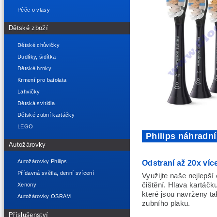
Péče o vlasy
Dětské zboží
Dětské chůvičky
Dudlíky, šidítka
Dětské hrnky
Krmení pro batolata
Lahvičky
Dětská svítidla
Dětské zubní kartáčky
LEGO
Philips náhradní
Autožárovky
Odstraní až 20x víc
Autožárovky Philips
Přídavná světla, denní svícení
Využijte naše nejlepší
čištění. Hlava kartáč
Xenony
které jsou navrženy ta
Autožárovky OSRAM
zubního plaku.
Příslušenství