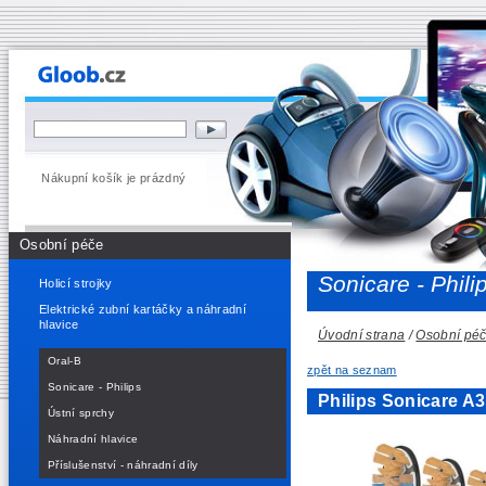
Nákupní košík je prázdný
Osobní péče
Sonicare - Phili
Holicí strojky
Elektrické zubní kartáčky a náhradní
hlavice
Úvodní strana
/
Osobní pé
Oral-B
zpět na seznam
Sonicare - Philips
Philips Sonicare A
Ústní sprchy
Náhradní hlavice
Příslušenství - náhradní díly