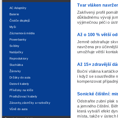
Tvar vláken navrže
AC Adaptéry
Zakřivený profil pomá
Baterie
důkladnému vývoji jsme
Čističe displejů
výjimečnou péči o ústn
Myši
Záznamová média
Až o 100 % větší od
Powerbanky
Jemně odstraňuje skvr
Svítilny
navržena pro účinnějš
umožňuje větší kontak
Nabíječky
Reproduktory
Až 15× zdravější d
Sluchátka
Boční vlákna kartáčko
Žárovky
i když se soustředíte 
Držáky do auta
kompenzovat případný
Datové kabely
Přívěsky na klíče
Sonické čištění: mis
Prodlužovací kabely
Odstraňte zubní plak 
Zásuvky,zástrčky a rozbočky
a jemného čištění. Bě
Vůně do auta
která vytváří efekt dy
místa, takže v ústech 