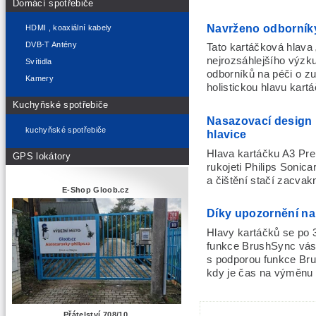
Domácí spotřebiče
Navrženo odborník
HDMI , koaxiální kabely
DVB-T Antény
Tato kartáčková hlava
nejrozsáhlejšího výzku
Svítidla
odborníků na péči o zub
Kamery
holistickou hlavu kart
Kuchyňské spotřebiče
Nasazovací design
kuchyňské spotřebiče
hlavice
Hlava kartáčku A3 Pr
GPS lokátory
rukojeti Philips Soni
a čištění stačí zacvak
E-Shop Gloob.cz
Díky upozornění na 
Hlavy kartáčků se po 
funkce BrushSync vás 
s podporou funkce Br
kdy je čas na výměnu 
Přátelství 708/10