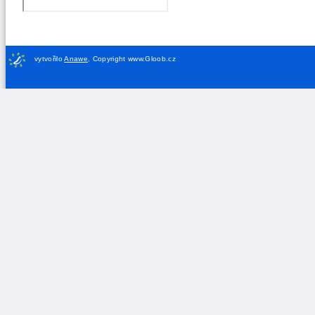
vytvořilo
Anawe
,
Copyright www.Gloob.cz