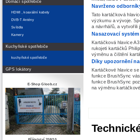
Domácí spotřebiče
Navrženo odborník
HDMI , koaxiální kabely
Tato kartáčková hlavi
DVB-T Antény
výzkumu a vývoje. Spoj
a návrhářů, a vytvořili
Svítidla
Nasazovací systém 
Kamery
Kartáčková hlavice A3
Kuchyňské spotřebiče
rukojeti kartáčků Phi
výměnu a čištění kartá
kuchyňské spotřebiče
Díky upozornění na 
GPS lokátory
Kartáčkové hlavice se
funkce BrushSync vás 
funkce BrushSync pozn
E-Shop Gloob.cz
na výměnu kartáčkové 
Technické
Přátelství 708/10