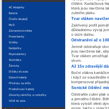
čištění. Kartáčková hl
AC Adaptéry
která jsou navržena ta
zubního plaku.
Baterie
Tvar vláken navrže
Čističe displejů
Zakřivený profil pomá
Myši
důkladnému vývoji jsme
Záznamová média
o ústní dutinu.
Powerbanky
Odstranění až o 10
Svítilny
Jemně odstraňuje skvr
Nabíječky
jsou navržena tak, aby
Reproduktory
Tvar vláken umožňuje 
Sluchátka
skvrn.
Až 15x zdravější d
Žárovky
Držáky do auta
Boční vlákna kartáčko
i když se soustředíte 
Datové kabely
kompenzovat případný
Přívěsky na klíče
Sonické čištění: mis
Prodlužovací kabely
Odstraňte zubní plak 
Zásuvky,zástrčky a rozbočky
a jemného čištění. Bě
Vůně do auta
která vytváří efekt dy
místa, takže v ústech 