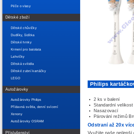
Péče o vlasy
Dětské zboží
Dětské chůvičky
Dudlíky, šidítka
Dětské hrnky
Krmení pro batolata
Lahvičky
Dětská svítidla
Dětské zubní kartáčky
LEGO
Philips kartáčko
Autožárovky
2 ks v balení
Autožárovky Philips
Standardní velikost
Přídavná světla, denní svícení
Nasazovací
Xenony
Párování režimů B
Autožárovky OSRAM
Odstraní až 20x víc
Příslušenství
Využijte naše nejlepší