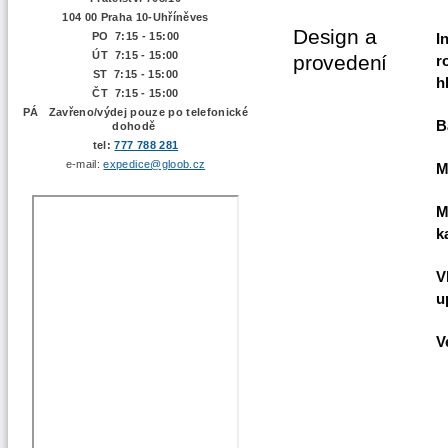
104 00 Praha 10-Uhříněves
Design a
PO 7:15 - 15:00
I
ÚT 7:15 -
15:00
provedení
r
ST 7:15 - 15:00
h
ČT 7:15 - 15:00
PÁ Zavřeno/výdej pouze po telefonické
B
dohodě
tel:
777 788 281
e-mail:
expedice@gloob.cz
M
M
k
V
u
V