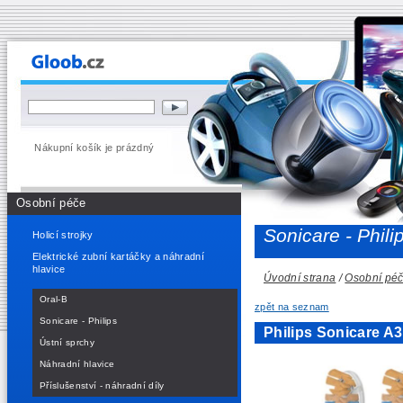
Nákupní košík je prázdný
Osobní péče
Sonicare - Phili
Holicí strojky
Elektrické zubní kartáčky a náhradní
hlavice
Úvodní strana
/
Osobní pé
Oral-B
zpět na seznam
Sonicare - Philips
Philips Sonicare A
Ústní sprchy
Náhradní hlavice
Příslušenství - náhradní díly