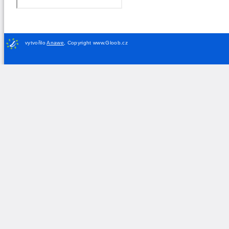
vytvořilo
Anawe
,
Copyright www.Gloob.cz