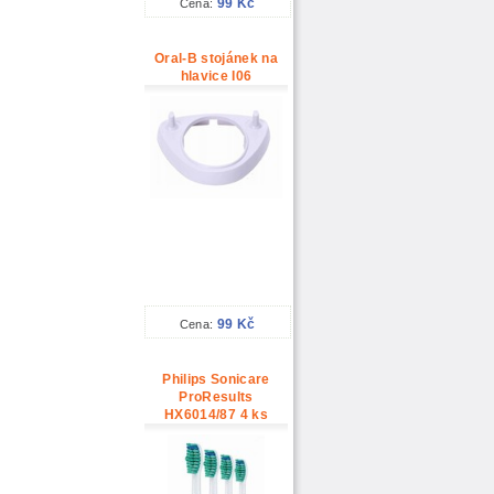
99 Kč
Cena:
Oral-B stojánek na
hlavice I06
99 Kč
Cena:
Philips Sonicare
ProResults
HX6014/87 4 ks