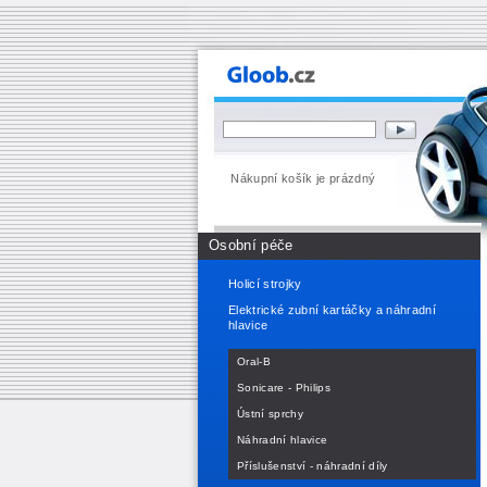
Nákupní košík je prázdný
Osobní péče
Holicí strojky
Elektrické zubní kartáčky a náhradní
hlavice
Oral-B
Sonicare - Philips
Ústní sprchy
Náhradní hlavice
Příslušenství - náhradní díly