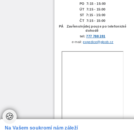
PO 7:15 - 15:00
ÚT 7:15 -
15:00
ST 7:15 - 15:00
ČT 7:15 - 15:00
PÁ Zavřeno/výdej pouze po telefonické
dohodě
tel:
777 788 281
e-mail:
expedice@gloob.cz
🍪
Na Vašem soukromí nám záleží