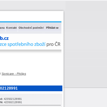
rana
Kontakt
Obchodní podmínky
Přihlásit se
/
Sonicare - Philips
502128991
d:
423502128991
N:
423502128991