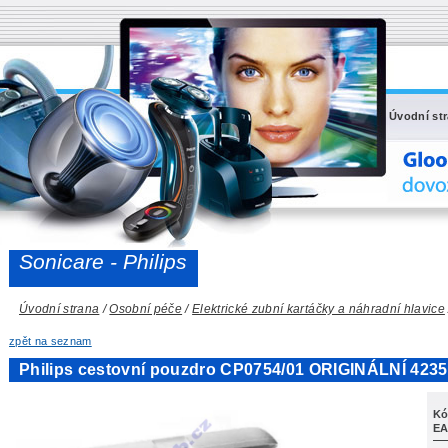
Úvodní st
Sonicare - Philips
Úvodní strana
/
Osobní péče
/
Elektrické zubní kartáčky a náhradní hlavice
zpět na seznam
Philips cestovní pouzdro CP0754/01 ORIGINÁLNÍ 423
Kó
EA