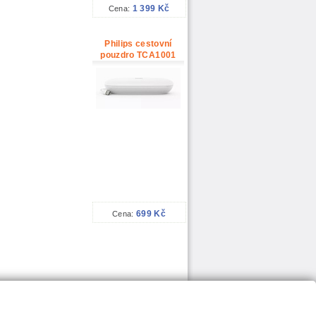
1 399 Kč
Cena:
Philips cestovní
pouzdro TCA1001
699 Kč
Cena: