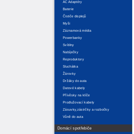
AC Adaptéry
Baterie
Čističe displejů
Myši
Záznamová média
Powerbanky
Svítilny
Nabíječky
Reproduktory
Sluchátka
Žárovky
Držáky do auta
Datové kabely
Přívěsky na klíče
Prodlužovací kabely
Zásuvky,zástrčky a rozbočky
Vůně do auta
Domácí spotřebiče