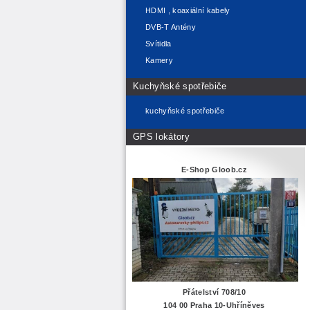
HDMI , koaxiální kabely
DVB-T Antény
Svítidla
Kamery
Kuchyňské spotřebiče
kuchyňské spotřebiče
GPS lokátory
E-Shop Gloob.cz
Přátelství 708/10
104 00 Praha 10-Uhříněves