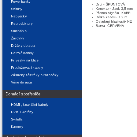
Powerbanky
Druh- ŠPUNTOVÁ
Konektor- Jack 3,5 mm
Svítilny
Přenos signálu- KABEL
Nabíječky
Délka kabelu- 1,2 m
Ovládání hlasitosti- NE
Reproduktory
Barva- ČERVENÁ
Sluchátka
Žárovky
Držáky do auta
Datové kabely
Přívěsky na klíče
Prodlužovací kabely
Zásuvky,zástrčky a rozbočky
Vůně do auta
Domácí spotřebiče
HDMI , koaxiální kabely
DVB-T Antény
Svítidla
Kamery