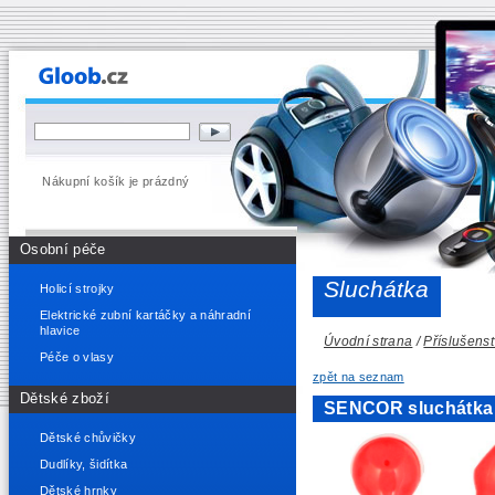
Nákupní košík je prázdný
Osobní péče
Sluchátka
Holicí strojky
Elektrické zubní kartáčky a náhradní
hlavice
Úvodní strana
/
Příslušenst
Péče o vlasy
zpět na seznam
Dětské zboží
SENCOR sluchátka 
Dětské chůvičky
Dudlíky, šidítka
Dětské hrnky