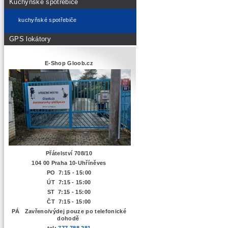
Kuchyňské spotřebiče
kuchyňské spotřebiče
GPS lokátory
E-Shop Gloob.cz
Přátelství 708/10
104 00 Praha 10-Uhříněves
PO 7:15 - 15:00
ÚT 7:15 -
15:00
ST 7:15 - 15:00
ČT 7:15 - 15:00
PÁ Zavřeno/výdej pouze po telefonické
dohodě
tel:
777 788 281