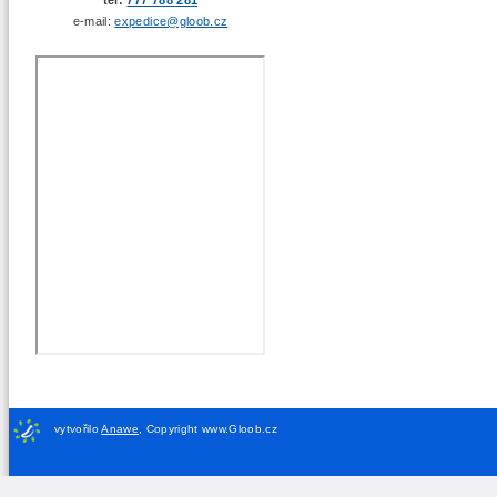
e-mail:
expedice@gloob.cz
vytvořilo
Anawe
,
Copyright www.Gloob.cz