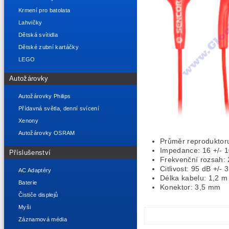
Krmení pro batolata
Lahvičky
Dětská svítidla
Dětské zubní kartáčky
LEGO
Autožárovky
Autožárovky Philips
Přídavná světla, denní svícení
Xenony
Autožárovky OSRAM
Průměr reproduktor
Impedance: 16 +/- 
Příslušenství
Frekvenční rozsah: 
Citlivost: 95 dB +/- 
AC Adaptéry
Délka kabelu: 1,2 m
Baterie
Konektor: 3,5 mm
Čističe displejů
Myši
Záznamová média