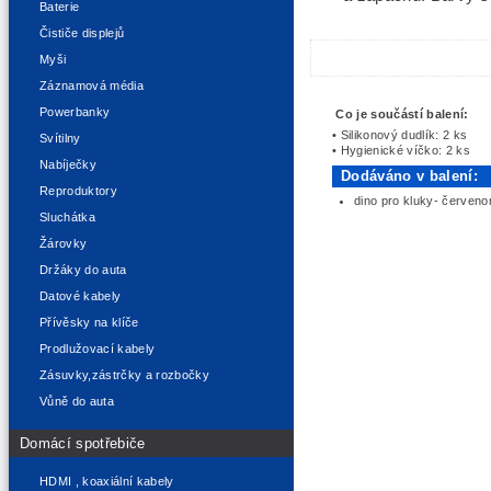
Baterie
Čističe displejů
Myši
Záznamová média
Powerbanky
Co je součástí balení:
• Silikonový dudlík: 2 ks
Svítilny
• Hygienické víčko: 2 ks
Nabíječky
Dodáváno v balení:
Reproduktory
dino pro kluky- červeno
Sluchátka
Žárovky
Držáky do auta
Datové kabely
Přívěsky na klíče
Prodlužovací kabely
Zásuvky,zástrčky a rozbočky
Vůně do auta
Domácí spotřebiče
HDMI , koaxiální kabely