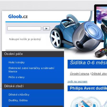
Nákupní košík je prázdný
Osobní péče
Šidítka 0-6 měs
Holicí strojky
Elektrické zubní kartáčky a náhradní
hlavice
Úvodní strana
/
Dětské zbo
Péče o vlasy
zpět na seznam
Dětské zboží
Philips Avent dudl
Dětské chůvičky
Dudlíky, šidítka