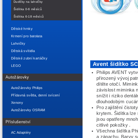
Dudlíky na lahvičky
Šidítka 0-6 měsíců
Šidítka 6-18 měsíců
Dětské hrnky
Krmení pro batolata
Lahvičky
Dětská svítidla
Dětské zubní kartáčky
Avent šidítko SC
LEGO
Philips AVENT vytvo
Autožárovky
přirozený
vývoj patr
dítěte otočí. Mimin
Autožárovky Philips
závislost miminka 
snížit i riziko den
Přídavná světla, denní svícení
dlouhodobým cucání
Xenony
Pro zajištění čisto
Autožárovky OSRAM
krytem. Šidítka lze
jsou opatřeny mnoh
Příslušenství
citlivé pokožky .
Všechna šidítka Phi
AC Adaptéry
a zápachu. Barvy s