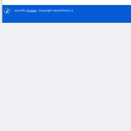
vytvořilo
Anawe
,
Copyright www.Gloob.cz