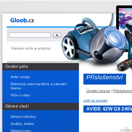
Nákupní košík je prázdný
Osobní péče
Příslušenství
Holicí strojky
Elektrické zubní kartáčky a náhradní
hlavice
Úvodní strana
/
Příslušenst
Péče o vlasy
zpět na seznam
Dětské zboží
AVIDE 42W G9 240V
Dětské chůvičky
Dudlíky, šidítka
Dětské hrnky