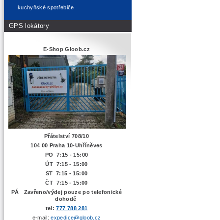
kuchyňské spotřebiče
GPS lokátory
E-Shop Gloob.cz
Přátelství 708/10
104 00 Praha 10-Uhříněves
PO 7:15 - 15:00
ÚT 7:15 -
15:00
ST 7:15 - 15:00
ČT 7:15 - 15:00
PÁ Zavřeno/výdej pouze po telefonické
dohodě
tel:
777 788 281
e-mail:
expedice@gloob.cz