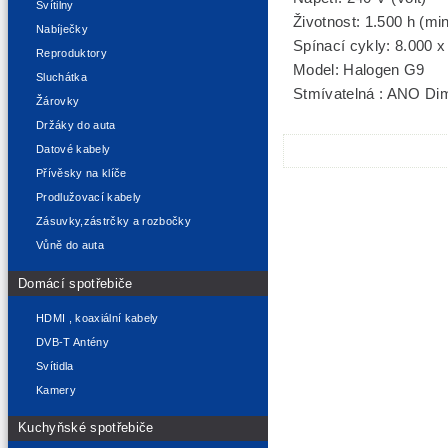
Svítilny
Životnost: 1.500 h (mi
Nabíječky
Spínací cykly: 8.000 x
Reproduktory
Model: Halogen G9
Sluchátka
Stmívatelná : ANO D
Žárovky
Držáky do auta
Datové kabely
Přívěsky na klíče
Prodlužovací kabely
Zásuvky,zástrčky a rozbočky
Vůně do auta
Domácí spotřebiče
HDMI , koaxiální kabely
DVB-T Antény
Svítidla
Kamery
Kuchyňské spotřebiče