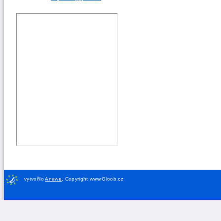
vytvořilo
Anawe
,
Copyright www.Gloob.cz