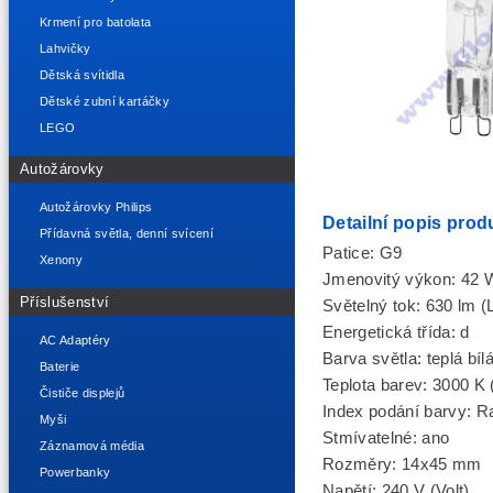
Krmení pro batolata
Lahvičky
Dětská svítidla
Dětské zubní kartáčky
LEGO
Autožárovky
Autožárovky Philips
Detailní popis prod
Přídavná světla, denní svícení
Patice: G9
Xenony
Jmenovitý výkon: 42 W
Příslušenství
Světelný tok: 630 lm 
Energetická třída: d
AC Adaptéry
Barva světla: teplá bíl
Baterie
Teplota barev: 3000 K 
Čističe displejů
Index podání barvy: R
Myši
Stmívatelné: ano
Záznamová média
Rozměry: 14x45 mm
Powerbanky
Napětí: 240 V (Volt)