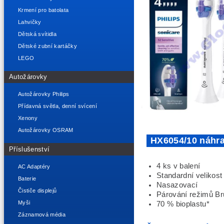
Krmení pro batolata
Lahvičky
Dětská svítidla
Dětské zubní kartáčky
LEGO
Autožárovky
Autožárovky Philips
Přídavná světla, denní svícení
Xenony
Autožárovky OSRAM
HX6054/10 náhra
Příslušenství
4 ks v balení
AC Adaptéry
Standardní velikost
Baterie
Nasazovací
Čističe displejů
Párování režimů B
Myši
70 % bioplastu*
Záznamová média