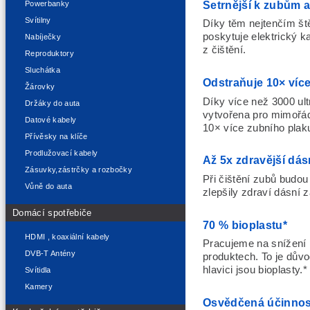
Šetrnější k zubům 
Powerbanky
Svítilny
Díky těm nejtenčím št
poskytuje elektrický k
Nabíječky
z čištění.
Reproduktory
Sluchátka
Odstraňuje 10× víc
Žárovky
Díky více než 3000 ult
Držáky do auta
vytvořena pro mimořádn
Datové kabely
10× více zubního plak
Přívěsky na klíče
Prodlužovací kabely
Až 5x zdravější dás
Zásuvky,zástrčky a rozbočky
Při čištění zubů budou 
Vůně do auta
zlepšily zdraví dásní 
Domácí spotřebiče
70 % bioplastu*
HDMI , koaxiální kabely
Pracujeme na snížení p
DVB-T Antény
produktech. To je důvo
hlavici jsou bioplasty.*
Svítidla
Kamery
Osvědčená účinnost