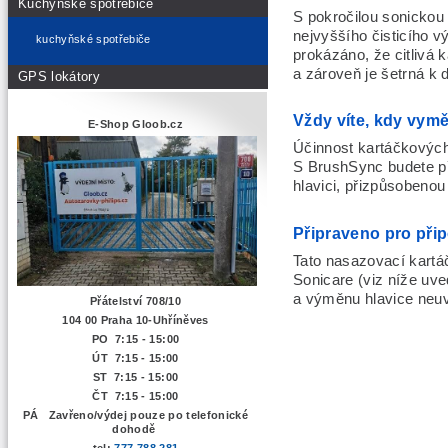
Kuchyňské spotřebiče
S pokročilou sonickou 
nejvyššího čisticího 
kuchyňské spotřebiče
prokázáno, že citlivá 
a zároveň je šetrná k 
GPS lokátory
Vždy víte, kdy vymě
E-Shop Gloob.cz
Účinnost kartáčkových
S BrushSync budete p
hlavici, přizpůsobenou
Připraveno pro přip
Tato nasazovací kartáč
Sonicare (viz níže uve
a výměnu hlavice neuv
Přátelství 708/10
104 00 Praha 10-Uhříněves
PO 7:15 - 15:00
ÚT 7:15 -
15:00
ST 7:15 - 15:00
ČT 7:15 - 15:00
PÁ Zavřeno/výdej pouze po telefonické
dohodě
tel:
777 788 281