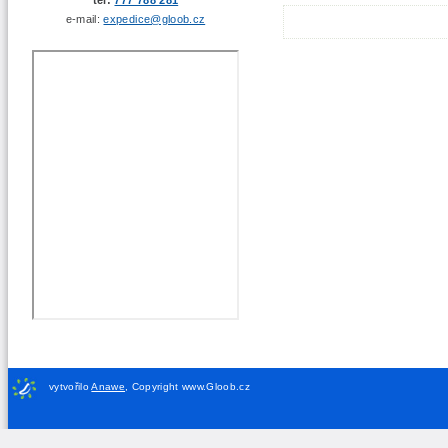
e-mail:
expedice@gloob.cz
vytvořilo
Anawe
,
Copyright www.Gloob.cz