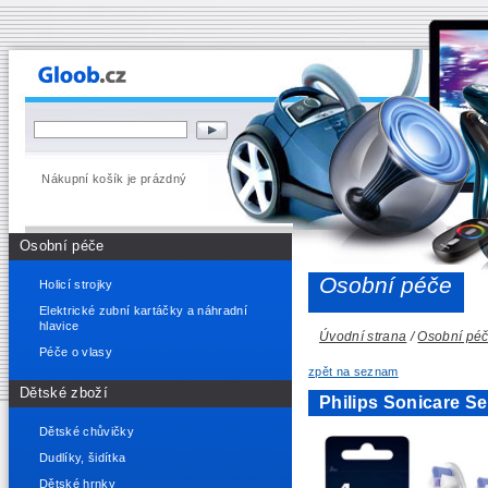
Nákupní košík je prázdný
Osobní péče
Osobní péče
Holicí strojky
Elektrické zubní kartáčky a náhradní
hlavice
Úvodní strana
/
Osobní pé
Péče o vlasy
zpět na seznam
Dětské zboží
Philips Sonicare Se
Dětské chůvičky
Dudlíky, šidítka
Dětské hrnky