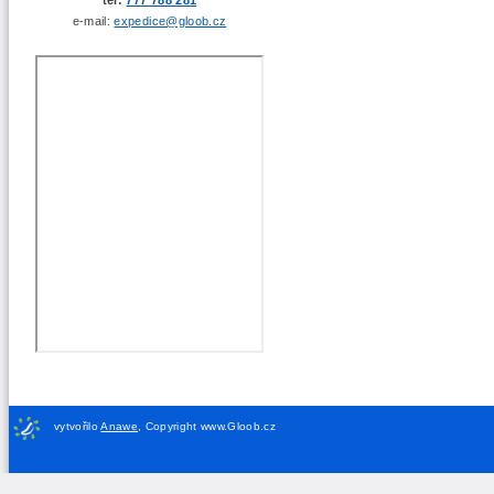
e-mail:
expedice@gloob.cz
vytvořilo
Anawe
,
Copyright www.Gloob.cz