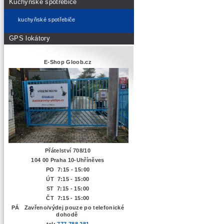
Kuchyňské spotřebiče
kuchyňské spotřebiče
GPS lokátory
E-Shop Gloob.cz
Přátelství 708/10
104 00 Praha 10-Uhříněves
PO 7:15 - 15:00
ÚT 7:15 -
15:00
ST 7:15 - 15:00
ČT 7:15 - 15:00
PÁ Zavřeno/výdej pouze po telefonické
dohodě
tel:
777 788 281