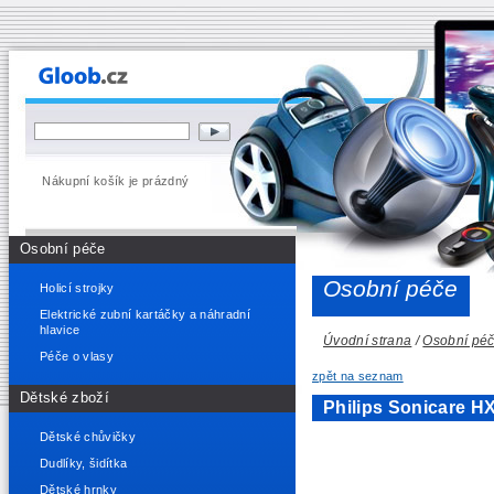
Nákupní košík je prázdný
Osobní péče
Osobní péče
Holicí strojky
Elektrické zubní kartáčky a náhradní
hlavice
Úvodní strana
/
Osobní pé
Péče o vlasy
zpět na seznam
Dětské zboží
Philips Sonicare H
Dětské chůvičky
Dudlíky, šidítka
Dětské hrnky