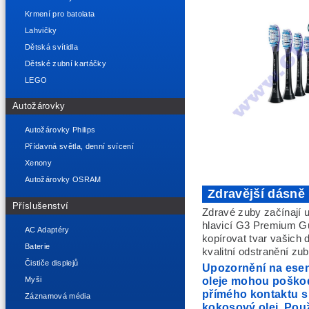
Krmení pro batolata
Lahvičky
Dětská svítidla
Dětské zubní kartáčky
LEGO
Autožárovky
Autožárovky Philips
Přídavná světla, denní svícení
Xenony
Autožárovky OSRAM
Zdravější dásně
Příslušenství
Zdravé zuby začínají u
hlavicí G3 Premium Gu
AC Adaptéry
kopírovat tvar vašich 
Baterie
kvalitní odstranění zub
Čističe displejů
Upozornění na esenc
oleje mohou poškodi
Myši
přímého kontaktu s
Záznamová média
kokosový olej. Použ