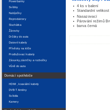
Powerbanky
4 ks v balení
Svítilny
Standardní velikost
Nabíječky
Nasazovací
Reproduktory
Párování režimů B
Sluchátka
barva černá
Žárovky
Držáky do auta
Datové kabely
Přívěsky na klíče
Prodlužovací kabely
Zásuvky,zástrčky a rozbočky
Vůně do auta
Domácí spotřebiče
HDMI , koaxiální kabely
DVB-T Antény
Svítidla
Kamery