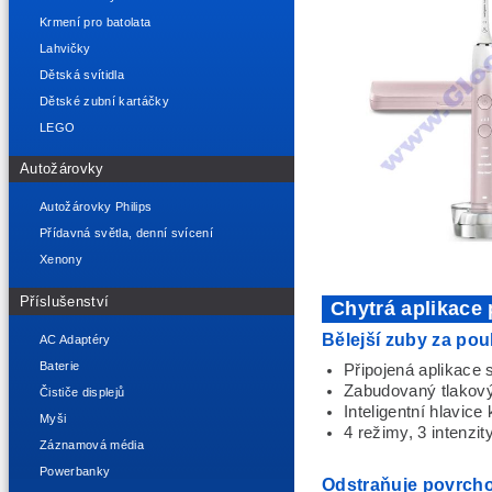
Krmení pro batolata
Lahvičky
Dětská svítidla
Dětské zubní kartáčky
LEGO
Autožárovky
Autožárovky Philips
Přídavná světla, denní svícení
Xenony
Příslušenství
Chytrá aplikace 
Bělejší zuby za pou
AC Adaptéry
Baterie
Připojená aplikace 
Zabudovaný tlakov
Čističe displejů
Inteligentní hlavice
Myši
4 režimy, 3 intenzit
Záznamová média
Powerbanky
Odstraňuje povrcho