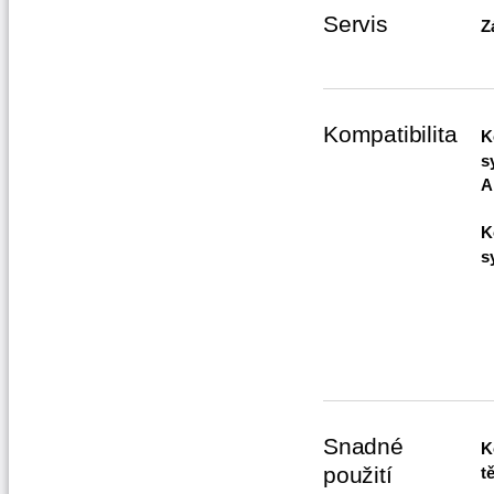
Servis
Z
Kompatibilita
K
s
A
K
s
Snadné
K
použití
t