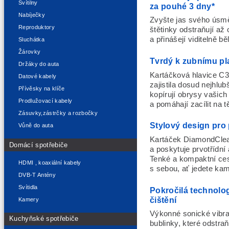
Svítilny
za pouhé 3 dny*
Nabíječky
Zvyšte jas svého úsmě
Reproduktory
štětinky odstraňují a
a přinášejí viditelně b
Sluchátka
Žárovky
Tvrdý k zubnímu pl
Držáky do auta
Kartáčková hlavice C3
Datové kabely
zajistila dosud nejhlub
Přívěsky na klíče
kopírují obrysy vašich
Prodlužovací kabely
a pomáhají zacílit na 
Zásuvky,zástrčky a rozbočky
Stylový design pro 
Vůně do auta
Kartáček DiamondClea
Domácí spotřebiče
a poskytuje prvotřídní
Tenké a kompaktní ces
HDMI , koaxiální kabely
s sebou, ať jedete kam
DVB-T Antény
Svítidla
Pokročilá technolo
čištění
Kamery
Výkonné sonické vibra
Kuchyňské spotřebiče
bublinky, které odstra