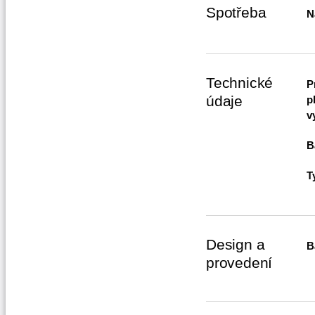
Spotřeba
N
Technické
P
údaje
p
v
B
T
Design a
B
provedení