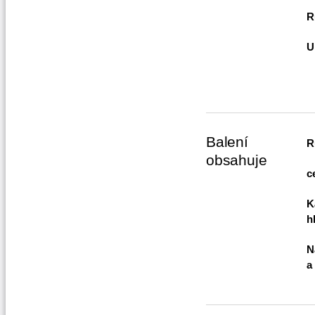
R
U
Balení
R
obsahuje
c
K
h
N
a