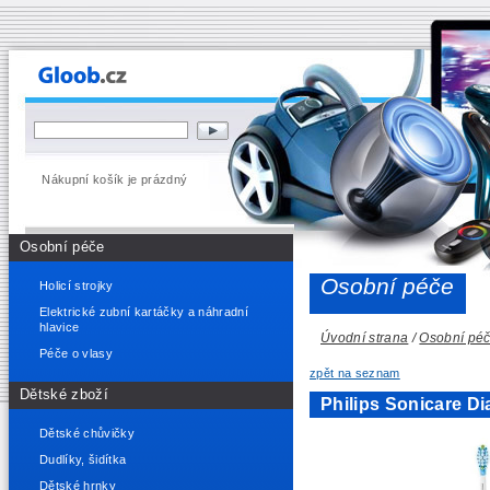
Nákupní košík je prázdný
Osobní péče
Osobní péče
Holicí strojky
Elektrické zubní kartáčky a náhradní
hlavice
Úvodní strana
/
Osobní pé
Péče o vlasy
zpět na seznam
Dětské zboží
Philips Sonicare 
Dětské chůvičky
Dudlíky, šidítka
Dětské hrnky