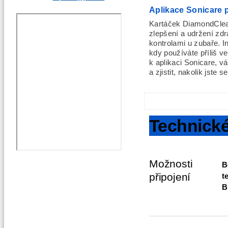
Aplikace Sonicare p
Kartáček DiamondClea
zlepšení a udržení zd
kontrolami u zubaře. I
kdy používáte příliš ve
k aplikaci Sonicare, 
a zjistit, nakolik jste 
Technické
Možnosti
B
připojení
t
B