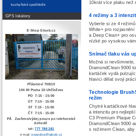
10krát více plaku než
kuchyňské spotřebiče
4 režimy a 3 intenz
GPS lokátory
Vyberte si ze 4 režimů
White+ pro rozjasnění
E-Shop Gloob.cz
a Deep Clean+ pro osvě
nízké po vysokou vám 
Snímač tlaku vás upo
Možná si nevšimnete, že
DiamondClean 9000 to 
kartáček vydá pulzujíc
hlavici dělat svoji práci
Přátelství 708/10
104 00 Praha 10-Uhříněves
Technologie BrushS
PO 7:15 - 15:00
režim
ÚT 7:15 -
15:00
Chytré kartáčkové hlav
ST 7:15 - 15:00
a intenzitu pro nejlep
ČT 7:15 - 15:00
C3 Premium Plaque Co
PÁ Zavřeno/výdej pouze po telefonické
DiamondClean 9000 aut
dohodě
s režimem Clean, aby 
tel:
777 788 281
e-mail:
expedice@gloob.cz