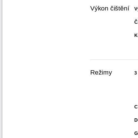
Výkon čištění
V
Č
K
Režimy
3
C
D
G