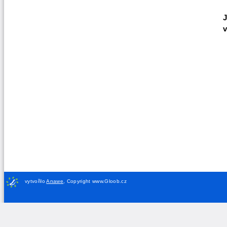
J
v
vytvořilo
Anawe
,
Copyright www.Gloob.cz