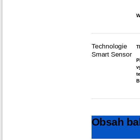
W
Technologie
T
Smart Sensor
P
v
t
B
Obsah ba