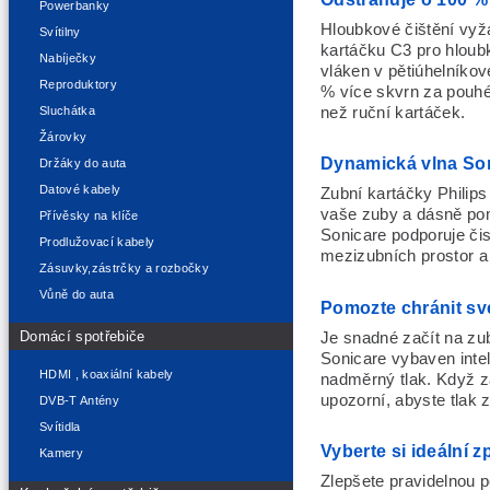
Powerbanky
Hloubkové čištění vyža
Svítilny
kartáčku C3 pro hloub
Nabíječky
vláken v pětiúhelníkové
Reproduktory
% více skvrn za pouhé 
než ruční kartáček.
Sluchátka
Žárovky
Dynamická vlna So
Držáky do auta
Datové kabely
Zubní kartáčky Philips
vaše zuby a dásně po
Přívěsky na klíče
Sonicare podporuje čis
Prodlužovací kabely
mezizubních prostor a 
Zásuvky,zástrčky a rozbočky
Vůně do auta
Pomozte chránit sv
Domácí spotřebiče
Je snadné začít na zuby
Sonicare vybaven inte
HDMI , koaxiální kabely
nadměrný tlak. Když z
upozorní, abyste tlak z
DVB-T Antény
Svítidla
Vyberte si ideální z
Kamery
Zlepšete pravidelnou p