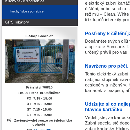
Kuchyňské spotřebiče
elektrický zubní kart
čištění, nebo se chcete
kuchyňské spotřebiče
režimů – Clean, White
tří stupňů intenzity pro
GPS lokátory
Postřehy k čištění j
E-Shop Gloob.cz
Dosáhněte svých cílů v
a aplikace Sonicare. T
určený právě pro vás. 
Navrženo pro péči, 
Tento elektrický zubní
nabíjecí stojánek nav
designéry a inženýry.
Přátelství 708/10
kartáček v bezpečí, ať 
104 00 Praha 10-Uhříněves
PO 7:15 - 15:00
Udržujte si co nejl
ÚT 7:15 -
15:00
hlavice kartáčku
ST 7:15 - 15:00
ČT 7:15 - 15:00
Věděli jste, že kartáč
PÁ Zavřeno/výdej pouze po telefonické
Zubní specialisté dopor
dohodě
zubní kartáčky Philip
tel:
777 788 281