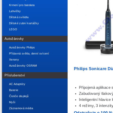
Krmení pro batolata
Lahvičky
Dětská svítidla
Dětské zubní kartáčky
LEGO
Autožárovky
Autožárovky Philips
Přídavná světla, denní svícení
Xenony
Autožárovky OSRAM
Philips Sonicare 
Příslušenství
AC Adaptéry
Připojená aplikace 
Baterie
Zabudovaný tlakov
Čističe displejů
Inteligentní hlavice
Myši
4 režimy, 3 intenzit
Záznamová média
Odstraňuje o 100 %