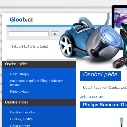
Nákupní košík je prázdný
Osobní péče
Osobní péče
Holicí strojky
Elektrické zubní kartáčky a náhradní
hlavice
Úvodní strana
/
Osobní pé
Péče o vlasy
zpět na seznam
Dětské zboží
Philips Sonicare 
Dětské chůvičky
Dudlíky, šidítka
Dětské hrnky