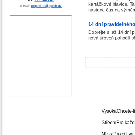
kartáčkové hlavice. Ta 
e-mail:
expedice@gloob.cz
nastane čas na výměnu
14 dní pravidelného
Dopřejte si až 14 dní p
nová úroveň pohodlí př
Technické s
Vysoká
Chcete-li
Střední
Pro každ
Nízká
Pro citliv