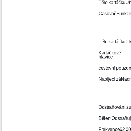
Tělo kartáčku
Úh
Časovač
Funkce
Tělo kartáčku
1 
Kartáčkové
hlavice
cestovní pouzdr
Nabíjecí základ
Odstraňování zu
Bělení
Odstraňuj
Frekvence
62 00