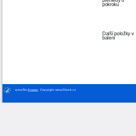
přehledy o
pokroku
Další položky v
balení
vytvořilo
Anawe
,
Copyright www.Gloob.cz