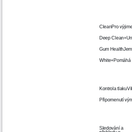
Clean
Pro výjim
Deep Clean+
Un
Gum Health
Jem
White+
Pomáhá o
Kontrola tlaku
Vi
Připomenutí vý
Sledování a