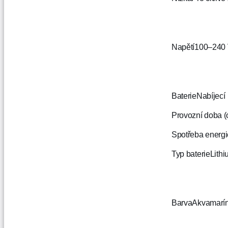
Napětí
100–240
Baterie
Nabíjecí
Provozní doba (o
Spotřeba energi
Typ baterie
Lithi
Barva
Akvamarín