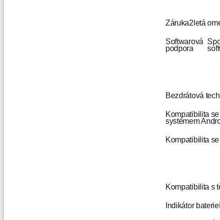
Záruka
2letá om
Softwarová
Spo
podpora
sof
Bezdrátová tech
Kompatibilita se
systémem Andro
Kompatibilita s
Kompatibilita s 
Indikátor baterie