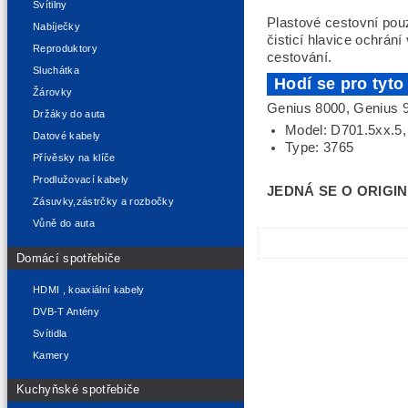
Svítilny
Plastové cestovní pou
Nabíječky
čisticí hlavice ochr
Reproduktory
cestování.
Sluchátka
Hodí se pro tyto
Žárovky
Genius 8000, Genius 9
Držáky do auta
Model: D701.5xx.5,
Datové kabely
Type: 3765
Přívěsky na klíče
Prodlužovací kabely
JEDNÁ SE O ORIGINÁ
Zásuvky,zástrčky a rozbočky
Vůně do auta
Domácí spotřebiče
HDMI , koaxiální kabely
DVB-T Antény
Svítidla
Kamery
Kuchyňské spotřebiče