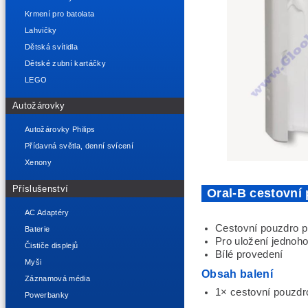
Krmení pro batolata
Lahvičky
Dětská svítidla
Dětské zubní kartáčky
LEGO
Autožárovky
Autožárovky Philips
Přídavná světla, denní svícení
Xenony
Příslušenství
Oral-B cestovní
AC Adaptéry
Cestovní pouzdro p
Baterie
Pro uložení jednoho
Čističe displejů
Bílé provedení
Myši
Obsah balení
Záznamová média
1× cestovní pouzdr
Powerbanky