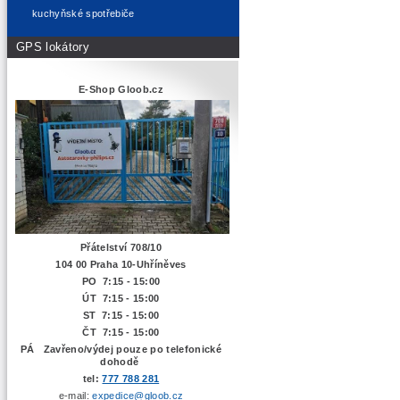
kuchyňské spotřebiče
GPS lokátory
E-Shop Gloob.cz
Přátelství 708/10
104 00 Praha 10-Uhříněves
PO 7:15 - 15:00
ÚT 7:15 -
15:00
ST 7:15 - 15:00
ČT 7:15 - 15:00
PÁ Zavřeno/výdej pouze po telefonické
dohodě
tel:
777 788 281
e-mail:
expedice@gloob.cz