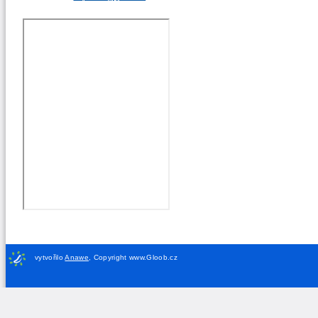
vytvořilo
Anawe
,
Copyright www.Gloob.cz