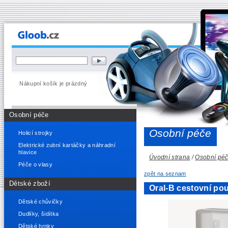
Nákupní košík je prázdný
Osobní péče
Osobní péče
Holicí strojky
Elektrické zubní kartáčky a náhradní
hlavice
Úvodní strana
/
Osobní pé
Péče o vlasy
zpět na seznam
Dětské zboží
Oral-B cestovní po
Dětské chůvičky
Dudlíky, šidítka
Dětské hrnky