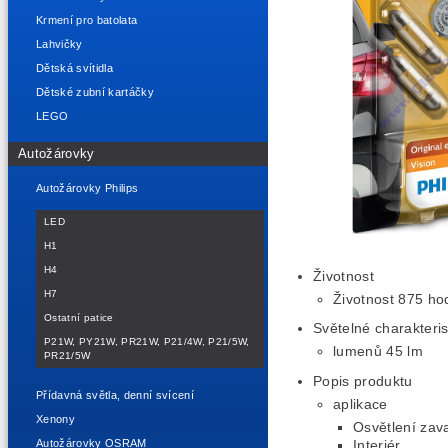
Krmení pro batolata
Lahvičky
Dětská svítidla
Dětské zubní kartáčky
LEGO
Autožárovky
Autožárovky Philips
LED
H1
H4
Životnost
H7
Životnost 875 ho
Ostatní patice
Světelné charakteris
P21W, PY21W, PR21W, P21/4W, P21/5W,
lumenů 45 lm
PR21/5W
Popis produktu
Přídavná světla, denní svícení
aplikace
Xenony
Osvětlení zav
Interiér
Autožárovky OSRAM