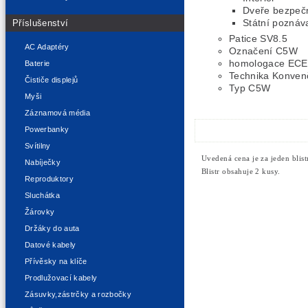
Dveře bezpečn
Státní poznáv
Příslušenství
Patice SV8.5
AC Adaptéry
Označení C5W
homologace ECE
Baterie
Technika Konven
Čističe displejů
Typ C5W
Myši
Záznamová média
Powerbanky
Svítilny
Uvedená cena je za jeden blistr
Nabíječky
Blistr obsahuje 2 kusy.
Reproduktory
Sluchátka
Žárovky
Držáky do auta
Datové kabely
Přívěsky na klíče
Prodlužovací kabely
Zásuvky,zástrčky a rozbočky