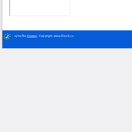
vytvořilo
Anawe
,
Copyright www.Gloob.cz