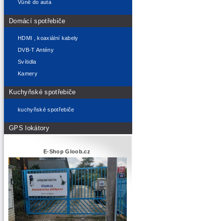
Vůně do auta
Domácí spotřebiče
HDMI , koaxiální kabely
DVB-T Antény
Svítidla
Kamery
Kuchyňské spotřebiče
kuchyňské spotřebiče
GPS lokátory
E-Shop Gloob.cz