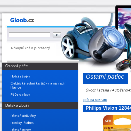
Nákupní košík je prázdný
Osobní péče
Ostatní patice
Holicí strojky
Elektrické zubní kartáčky a náhradní
hlavice
Úvodní strana
/
Autožárovk
Péče o vlasy
zpět na seznam
Dětské zboží
Philips Vision 12
Dětské chůvičky
Dudlíky, šidítka
Dětské hrnky