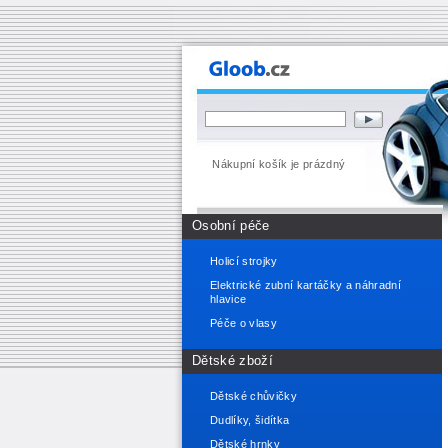
Nákupní košík je prázdný
Osobní péče
Holicí strojky
Elektrické zubní kartáčky a náhradní
hlavice
Péče o vlasy
Dětské zboží
Dětské chůvičky
Dudlíky, šidítka
Dětské hrnky