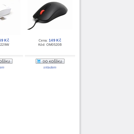
49 Kč
149 Kč
Cena:
M229W
Kód: OM0520B
dem
skladem