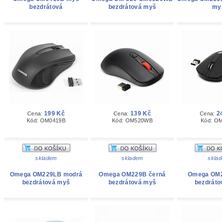
bezdrátová
bezdrátová myš
my
199 Kč
139 Kč
2
Cena:
Cena:
Cena:
Kód: OM0419B
Kód: OM520WB
Kód: O
skladem
skladem
skla
Omega OM229LB modrá
Omega OM229B černá
Omega OM2
bezdrátová myš
bezdrátová myš
bezdráto