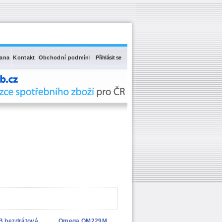
rana
Kontakt
Obchodní podmínky
Přihlásit se
 bezdrátová
Omega OM229M