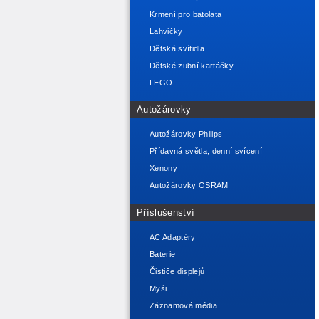
Krmení pro batolata
Lahvičky
Dětská svítidla
Dětské zubní kartáčky
LEGO
Autožárovky
Autožárovky Philips
Přídavná světla, denní svícení
Xenony
Autožárovky OSRAM
Příslušenství
AC Adaptéry
Baterie
Čističe displejů
Myši
Záznamová média