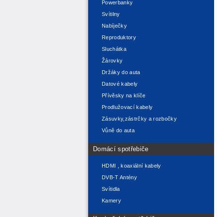
Powerbanky
Svítilny
Nabíječky
Reproduktory
Sluchátka
Žárovky
Držáky do auta
Datové kabely
Přívěsky na klíče
Prodlužovací kabely
Zásuvky,zástrčky a rozbočky
Vůně do auta
Domácí spotřebiče
HDMI , koaxiální kabely
DVB-T Antény
Svítidla
Kamery