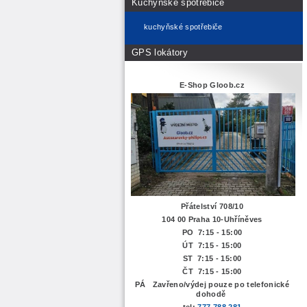
Kuchyňské spotřebiče
kuchyňské spotřebiče
GPS lokátory
E-Shop Gloob.cz
Přátelství 708/10
104 00 Praha 10-Uhříněves
PO 7:15 - 15:00
ÚT 7:15 -
15:00
ST 7:15 - 15:00
ČT 7:15 - 15:00
PÁ Zavřeno/výdej pouze po telefonické
dohodě
tel:
777 788 281