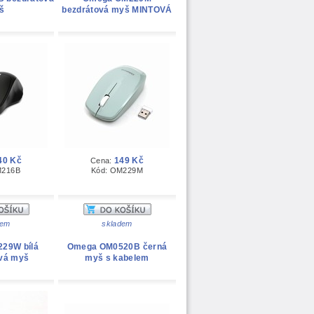
š
bezdrátová myš MINTOVÁ
40 Kč
149 Kč
Cena:
M216B
Kód: OM229M
dem
skladem
29W bílá
Omega OM0520B černá
vá myš
myš s kabelem