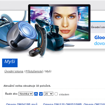
Úvodní st
Myši
Úvodní strana
/
Příslušenství
/ Myši
Aktuální volba obsahuje 10 položek.
Řadit dle:
skladem
Omega OM0419B myš
Omega OM-520 OM0520WB
Omega OM216B