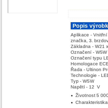
Popis výrob
Aplikace -
Vnitřní
značka, 3. brzdo
Základna -
W21 x
Označení -
W5W 
Označení typu L
Homologace ECE
Řada -
Ultinon P
Technologie -
LE
Typ -
W5W
Napětí -
12 V
Životnost
5 00
Charakteristika