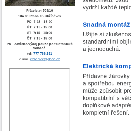
světlometů. Jsou 
vydrží každé tepl
Přátelství 708/10
104 00 Praha 10-Uhříněves
PO 7:15 - 15:00
Snadná montáž 
ÚT 7:15 -
15:00
ST 7:15 - 15:00
Užijte si zkušeno
ČT 7:15 - 15:00
standardními objí
PÁ Zavřeno/výdej pouze po telefonické
a jednoduchá.
dohodě
tel:
777 788 281
e-mail:
expedice@gloob.cz
Elektrická komp
Přídavné žárovky
a spotřebou ener
může způsobit pro
kompatibilní s vět
doplňkové adaptér
kompletní řešení.