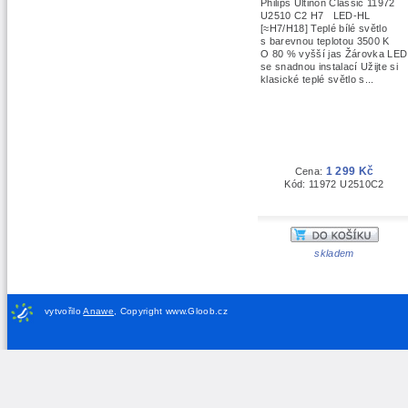
Philips Ultinon Classic 11972
U2510 C2 H7 LED-HL
[≈H7/H18] Teplé bílé světlo
s barevnou teplotou 3500 K
O 80 % vyšší jas Žárovka LED
se snadnou instalací Užijte si
klasické teplé světlo s...
1 299 Kč
Cena:
Kód: 11972 U2510C2
skladem
vytvořilo
Anawe
,
Copyright www.Gloob.cz