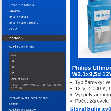
Krmení pro batolata
Lahvičky
Dětská svítidla
Dětské zubní kartáčky
LEGO
Autožárovky
Autožárovky Philips
LED
H1
Philips Ulti
H4
W2,1x9,5d 12
H7
Ostatní patice
Typ žárovky: 
P21W, PY21W, PR21W, P21/4W, P21/5W,
12 V, 4 000 K, t
PR21/5W
Vyspělý automo
Přídavná světla, denní svícení
Počet žárovek:
Xenony
Signalizujte sv
Autožárovky OSRAM