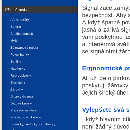
Signalizace zamýš
Příslušenství
bezpečnost. Aby s
AC Adaptéry
A když špatné pově
Baterie
jasná a zářivá sig
Čističe displejů
vám poskytnou jas
Myši
a interiérová svě
Záznamová média
se signálními žár
Powerbanky
Svítilny
Ergonomické pr
Nabíječky
Reproduktory
Ať už jde o parkov
Sluchátka
poskytují žárovky
Žárovky
Jejich široký úhel
Držáky do auta
Datové kabely
Vylepšete svá s
Přívěsky na klíče
Prodlužovací kabely
I když hlavním cí
Zásuvky,zástrčky a rozbočky
není žádný důvod,