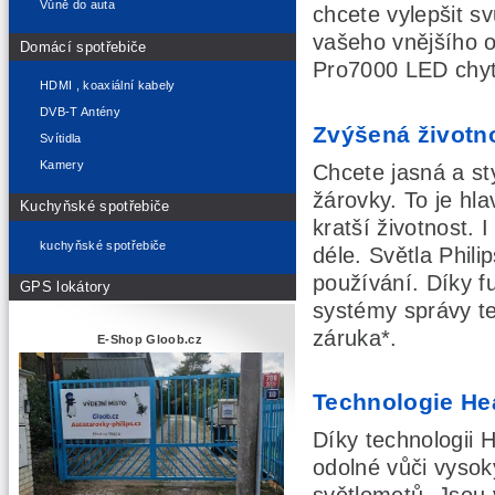
Vůně do auta
chcete vylepšit s
vašeho vnějšího o
Domácí spotřebiče
Pro7000 LED chytr
HDMI , koaxiální kabely
DVB-T Antény
Zvýšená životno
Svítidla
Kamery
Chcete jasná a st
žárovky. To je hl
Kuchyňské spotřebiče
kratší životnost. 
kuchyňské spotřebiče
déle. Světla Phil
používání. Díky f
GPS lokátory
systémy správy te
záruka*.
E-Shop Gloob.cz
Technologie Hea
Díky technologii 
odolné vůči vyso