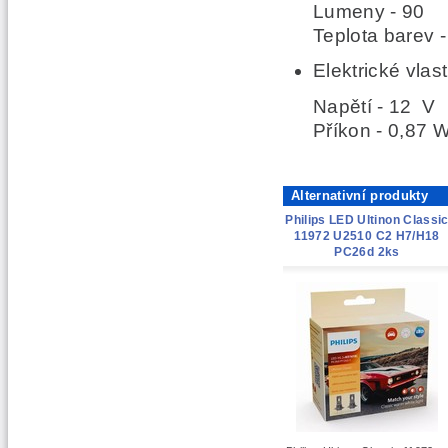
Lumeny -
90
Teplota barev 
Elektrické vlast
Napětí -
12 V
Příkon -
0,87 
Alternativní produkty
Philips LED Ultinon Classi
11972 U2510 C2 H7/H18
PC26d 2ks