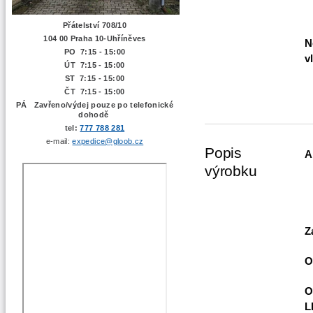
Přátelství 708/10
104 00 Praha 10-Uhříněves
N
PO 7:15 - 15:00
v
ÚT 7:15 -
15:00
ST 7:15 - 15:00
ČT 7:15 - 15:00
PÁ Zavřeno/výdej pouze po telefonické
dohodě
tel:
777 788 281
e-mail:
expedice@gloob.cz
Popis
A
výrobku
Z
O
O
L