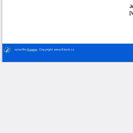
J
[
vytvořilo
Anawe
,
Copyright www.Gloob.cz