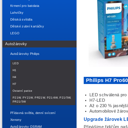
Krmení pro batolata
Lahvičky
Dětská svítidla
Dětské zubní kartáčky
LEGO
Autožárovky
Autožárovky Philips
LED
H1
H4
Philips H7 Pro
H7
Ostatní patice
LED schválená pro s
P21W, PY21W, PR21W, P21/4W, P21/5W,
H7-LED
PR21/5W
Až o 230 % jasnější
Automobilové žáro
Přídavná světla, denní svícení
Upgrade žárovek LE
Xenony
Přinášíme řidičům naš
Autožárovky OSRAM