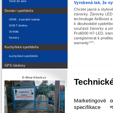
Vůně do auta
Vyrobená tak, že vy
Chcete jasné a stylov
Domácí spotřebiče
žárovky. Žárovky LED g
technologie AirBoost a 
HDMI , koaxiální kabely
k dlouhodobé spolehliv
DVB-T Antény
součástí žárovky a umo
Svítidla
Pro6000 H7-LED, které
Kamery
zaregistrovat k prodlo
warranty***.
Kuchyňské spotřebiče
kuchyňské spotřebiče
GPS lokátory
E-Shop Gloob.cz
Technické
Marketingové
O
specifikace
v