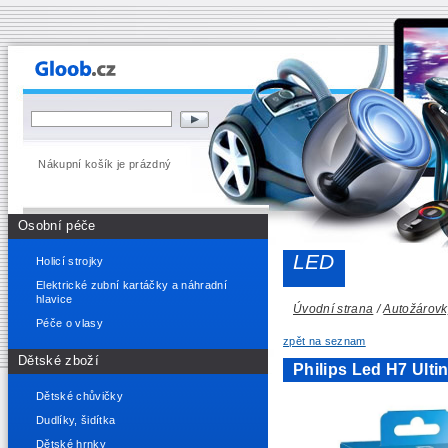
Nákupní košík je prázdný
Osobní péče
LED
Holicí strojky
Elektrické zubní kartáčky a náhradní
hlavice
Úvodní strana
/
Autožárovk
Péče o vlasy
zpět na seznam
Dětské zboží
Philips Led H7 Ul
Dětské chůvičky
Dudlíky, šidítka
Dětské hrnky