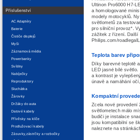
Ultinon Pro6000 H7-LE
Příslušenství
a homologované minist
modely motocyklů. Ny
AC Adaptéry
světlometů za testova
pro silniční provoz*. 
Baterie
zážitek z řízení. Dalš
Čističe displejů
Philips.com/roadlegal
Myši
Záznamová média
Teplota barev připo
Powerbanky
Díky barevné teplotě a
Svítilny
LED jasné bílé světlo.
Nabíječky
a kontrast je vylepše
únavě a namáhání očí,
Reproduktory
Sluchátka
Kompaktní proveden
Žárovky
Držáky do auta
Zcela nové provedení 
světlometech málo mís
Datové kabely
budiči je instalace sn
Přívěsky na klíče
jsou kompatibilní se 
Prodlužovací kabely
naleznete na stránkác
Zásuvky,zástrčky a rozbočky