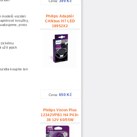
399 Kč
Cena:
Philips Adaptér
m modelů vozidel.
daptérové kroužky,
CANbus H7 LED
ualizujeme, proto
18952X2
fyzickému
užít jejich
vozidla koupíte ten
650 Kč
Cena:
Philips Vision Plus
12342VPB1 H4 P43t-
38 12V 60/55W