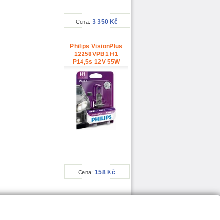
3 350 Kč
Cena:
Philips VisionPlus
12258VPB1 H1
P14,5s 12V 55W
158 Kč
Cena: