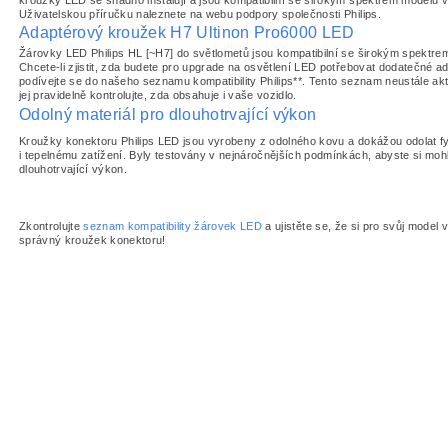
Uživatelskou příručku naleznete na webu podpory společnosti Philips.
Adaptérový kroužek H7 Ultinon Pro6000 LED
Žárovky LED Philips HL [~H7] do světlometů jsou kompatibilní se širokým spektre
Chcete-li zjistit, zda budete pro upgrade na osvětlení LED potřebovat dodatečné a
podívejte se do našeho seznamu kompatibility Philips**. Tento seznam neustále akt
jej pravidelně kontrolujte, zda obsahuje i vaše vozidlo.
Odolný materiál pro dlouhotrvající výkon
Kroužky konektoru Philips LED jsou vyrobeny z odolného kovu a dokážou odolat 
i tepelnému zatížení. Byly testovány v nejnáročnějších podmínkách, abyste si mohli 
dlouhotrvající výkon.
Zkontrolujte
seznam kompatibility žárovek LED
a ujistěte se, že si pro svůj model 
správný kroužek konektoru!