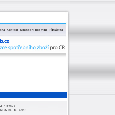
rana
Kontakt
Obchodní podmínky
Přihlásit se
d:
11178X2
N:
8719018016799