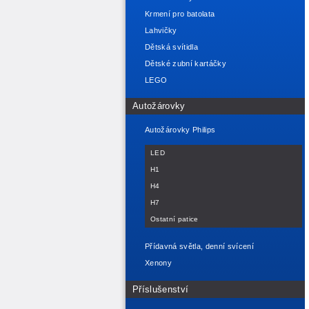
Krmení pro batolata
Lahvičky
Dětská svítidla
Dětské zubní kartáčky
LEGO
Autožárovky
Autožárovky Philips
LED
H1
H4
H7
Ostatní patice
Přídavná světla, denní svícení
Xenony
Příslušenství