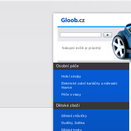
Nákupní košík je prázdný
Osobní péče
Holicí strojky
Elektrické zubní kartáčky a náhradní
hlavice
Péče o vlasy
Dětské zboží
Dětské chůvičky
Dudlíky, šidítka
Dětské hrnky