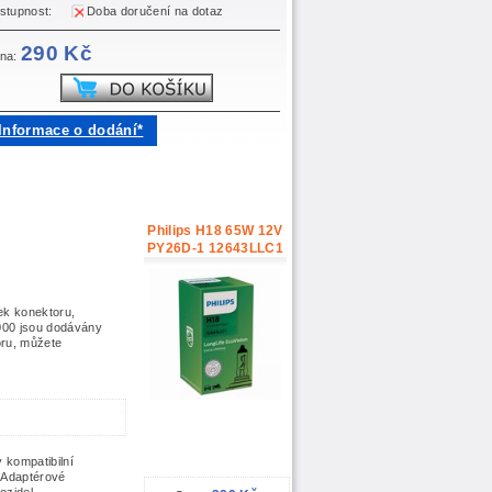
stupnost:
Doba doručení na dotaz
290 Kč
na:
Informace o dodání*
Philips H18 65W 12V
PY26D-1 12643LLC1
ek konektoru,
6000 jsou dodávány
oru, můžete
 kompatibilní
 Adaptérové
ozidel.