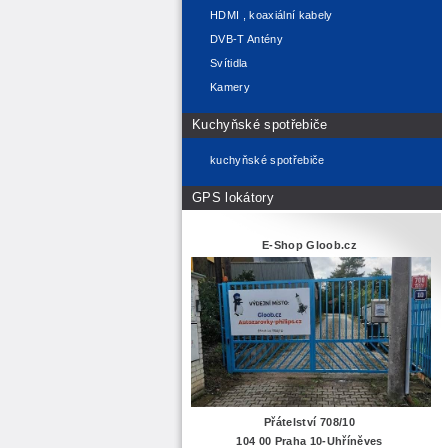
HDMI , koaxiální kabely
DVB-T Antény
Svítidla
Kamery
Kuchyňské spotřebiče
kuchyňské spotřebiče
GPS lokátory
E-Shop Gloob.cz
Přátelství 708/10
104 00 Praha 10-Uhříněves