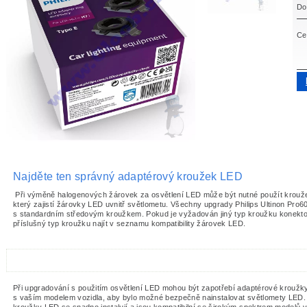
Do
Ce
Najděte ten správný adaptérový kroužek LED
Při výměně halogenových žárovek za osvětlení LED může být nutné použít krouž
který zajistí žárovky LED uvnitř světlometu. Všechny upgrady Philips Ultinon Pro
s standardním středovým kroužkem. Pokud je vyžadován jiný typ kroužku konekt
příslušný typ kroužku najít v seznamu kompatibility žárovek LED.
Při upgradování s použitím osvětlení LED mohou být zapotřebí adaptérové kroužky
s vaším modelem vozidla, aby bylo možné bezpečně nainstalovat světlomety LED.
kroužky LED se snadno instalují a jsou kompatibilní se širokým spektrem modelů v