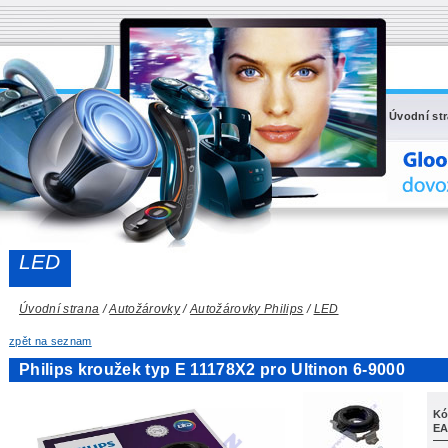
Úvodní st
LED
Úvodní strana
/
Autožárovky
/
Autožárovky Philips
/
LED
zpět na seznam
Philips kroužek typ E 11178X2 pro Ultinon 6-9000
Kó
EA