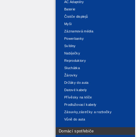
AC Adaptéry
Baterie
Čističe displejů
Myši
Záznamová média
Powerbanky
Svítilny
Nabíječky
Reproduktory
Sluchátka
Žárovky
Držáky do auta
Datové kabely
Přívěsky na klíče
Prodlužovací kabely
Zásuvky,zástrčky a rozbočky
Vůně do auta
Domácí spotřebiče