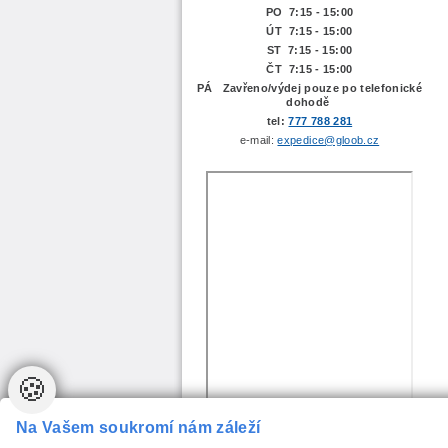
PO 7:15 - 15:00
ÚT 7:15 -
15:00
ST 7:15 - 15:00
ČT 7:15 - 15:00
PÁ Zavřeno/výdej pouze po telefonické
dohodě
tel:
777 788 281
e-mail:
expedice@gloob.cz
🍪
Na Vašem soukromí nám záleží