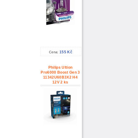
155 Kč
Cena:
Philips Ultion
Pro6000 Boost Gen 3
11342U60B3X2 H4
12V 2 ks