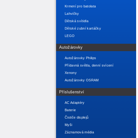
Krmení pro batolata
Lahvičky
Dětská svítidla
Dětské zubní kartáčky
LEGO
Autožárovky
Autožárovky Philips
Přídavná světla, denní svícení
Xenony
Autožárovky OSRAM
Příslušenství
AC Adaptéry
Baterie
Čističe displejů
Myši
Záznamová média