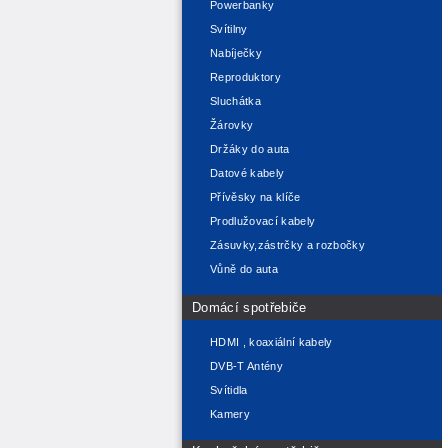
Powerbanky
Svítilny
Nabíječky
Reproduktory
Sluchátka
Žárovky
Držáky do auta
Datové kabely
Přívěsky na klíče
Prodlužovací kabely
Zásuvky,zástrčky a rozbočky
Vůně do auta
Domácí spotřebiče
HDMI , koaxiální kabely
DVB-T Antény
Svítidla
Kamery