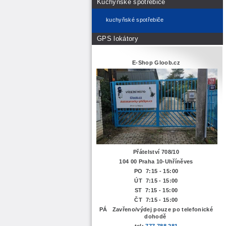
Kuchyňské spotřebiče
kuchyňské spotřebiče
GPS lokátory
E-Shop Gloob.cz
Přátelství 708/10
104 00 Praha 10-Uhříněves
PO 7:15 - 15:00
ÚT 7:15 -
15:00
ST 7:15 - 15:00
ČT 7:15 - 15:00
PÁ Zavřeno/výdej pouze po telefonické
dohodě
tel:
777 788 281