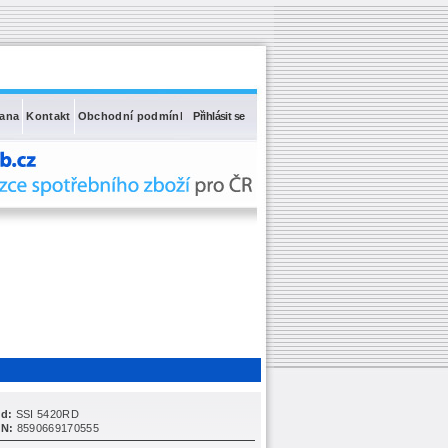
rana
Kontakt
Obchodní podmínky
Přihlásit se
d:
SSI 5420RD
N:
8590669170555