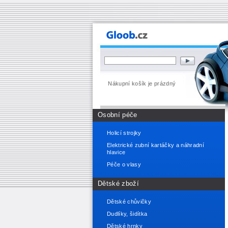
Nákupní košík je prázdný
Osobní péče
Holicí strojky
Elektrické zubní kartáčky a náhradní
hlavice
Péče o vlasy
Dětské zboží
Dětské chůvičky
Dudlíky, šidítka
Dětské hrnky