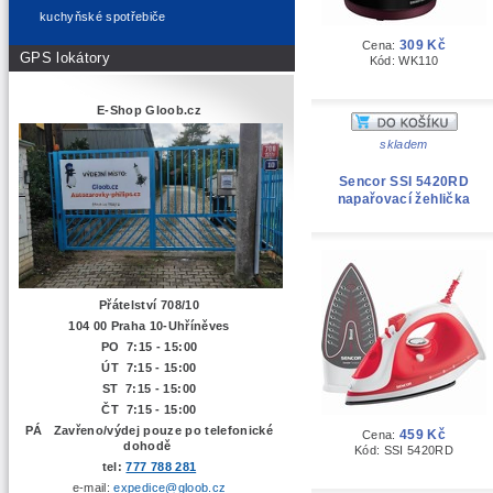
kuchyňské spotřebiče
309 Kč
Cena:
GPS lokátory
Kód: WK110
E-Shop Gloob.cz
skladem
Sencor SSI 5420RD
napařovací žehlička
Přátelství 708/10
104 00 Praha 10-Uhříněves
PO 7:15 - 15:00
ÚT 7:15 -
15:00
ST 7:15 - 15:00
ČT 7:15 - 15:00
PÁ Zavřeno/výdej pouze po telefonické
459 Kč
Cena:
dohodě
Kód: SSI 5420RD
tel:
777 788 281
e-mail:
expedice@gloob.cz