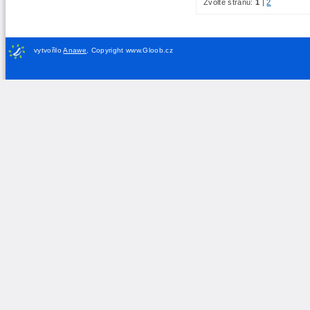
Zvolte stranu:
1
|
2
vytvořilo
Anawe
,
Copyright www.Gloob.cz