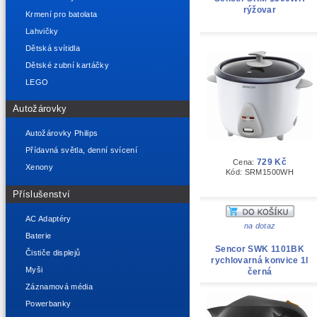
rýžovar
Krmení pro batolata
Lahvičky
Dětská svítidla
Dětské zubní kartáčky
LEGO
Autožárovky
Autožárovky Philips
Přídavná světla, denní svícení
729 Kč
Cena:
Xenony
Kód: SRM1500WH
Příslušenství
AC Adaptéry
na dotaz
Baterie
Sencor SWK 1101BK
Čističe displejů
rychlovarná konvice 1l
Myši
černá
Záznamová média
Powerbanky