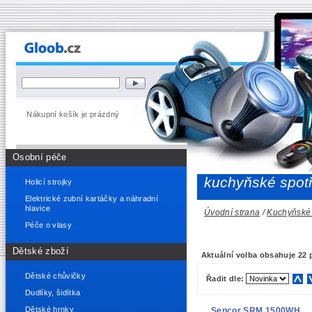
Nákupní košík je prázdný
Osobní péče
kuchyňské spot
Holicí strojky
Elektrické zubní kartáčky a náhradní
hlavice
Úvodní strana
/
Kuchyňské 
Péče o vlasy
Dětské zboží
Aktuální volba obsahuje 22 
Dětské chůvičky
Řadit dle:
Dudlíky, šidítka
Dětské hrnky
Sencor SRM 1500WH