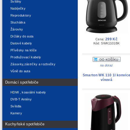
Svítilny
Nabíječky
Reproduktory
Sluchátka
Žárovky
Držáky do auta
299 Kč
Cena:
Kód: SWK1101BK
Datové kabely
Přívěsky na klíče
Prodlužovací kabely
Zásuvky,zástrčky a rozbočky
na dotaz
Vůně do auta
Smarton WK 110 1l konvic
vínová
Domácí spotřebiče
HDMI , koaxiální kabely
DVB-T Antény
Svítidla
Kamery
Kuchyňské spotřebiče