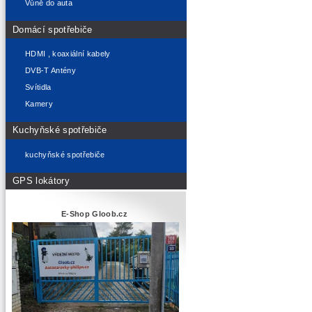
Vůně do auta
Domácí spotřebiče
HDMI , koaxiální kabely
DVB-T Antény
Svítidla
Kamery
Kuchyňské spotřebiče
kuchyňské spotřebiče
GPS lokátory
E-Shop Gloob.cz