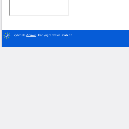
vytvořilo
Anawe
,
Copyright www.Gloob.cz