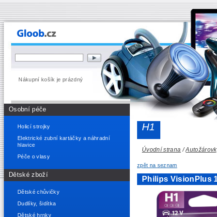
Nákupní košík je prázdný
Osobní péče
H1
Holicí strojky
Elektrické zubní kartáčky a náhradní
hlavice
Úvodní strana
/
Autožárovk
Péče o vlasy
zpět na seznam
Dětské zboží
Philips VisionPlus
Dětské chůvičky
Dudlíky, šidítka
Dětské hrnky