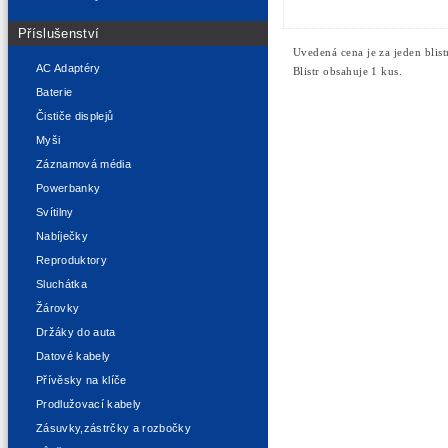
Příslušenství
Uvedená cena je za jeden blistr
AC Adaptéry
Blistr obsahuje 1 kus.
Baterie
Čističe displejů
Myši
Záznamová média
Powerbanky
Svítilny
Nabíječky
Reproduktory
Sluchátka
Žárovky
Držáky do auta
Datové kabely
Přívěsky na klíče
Prodlužovací kabely
Zásuvky,zástrčky a rozbočky