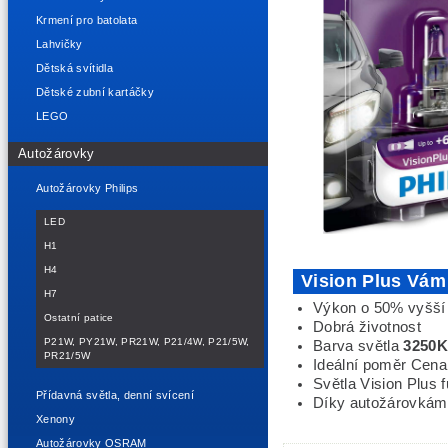
Krmení pro batolata
Lahvičky
Dětská svítidla
Dětské zubní kartáčky
LEGO
Autožárovky
Autožárovky Philips
LED
H1
H4
Vision Plus Vám
H7
Výkon o 50% vyšší 
Ostatní patice
Dobrá životnost
P21W, PY21W, PR21W, P21/4W, P21/5W,
Barva světla
3250
PR21/5W
Ideální poměr Cena
Světla Vision Plus fu
Přídavná světla, denní svícení
Díky autožárovkám 
Xenony
Autožárovky OSRAM