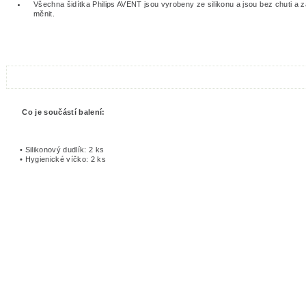
Všechna šidítka Philips AVENT jsou vyrobeny ze silikonu a jsou bez chuti a
měnit.
Co je součástí balení:
• Silikonový dudlík: 2 ks
• Hygienické víčko: 2 ks