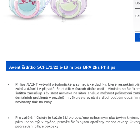
Do
Ce
Avent šidítko SCF172/22 6-18 m bez BPA 2ks Philips
Philips AVENT vytvořil ortodontické a symetrické dudlíky, které respektují při
zubů a dásní i v případě, že dudlík v ústech dítěte otočí. Miminka se šidítke
šidítka zmenšuje závislost miminka na láhvi, snižuje možnost poškození zubů 
dentálních problémů v pozdějším věku ve srovnání s dlouhodobým cucáním p
nevhodný tlak na zuby.
Pro zajištění čistoty je každé šidítko opatřeno ochranným plastovým krytem. Š
párou nebo mýt v myčce, protože šidítka jsou opatřeny mnoha otvory. Otvor
podráždění citlivé pokožky .