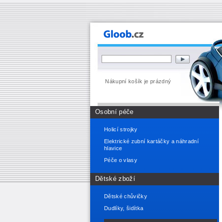
Nákupní košík je prázdný
Osobní péče
Holicí strojky
Elektrické zubní kartáčky a náhradní
hlavice
Péče o vlasy
Dětské zboží
Dětské chůvičky
Dudlíky, šidítka