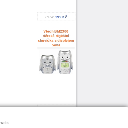
199 Kč
Cena:
Vtech BM2300
dětská digitální
chůvička s displejem
Sova
999 Kč
Cena:
í webu.