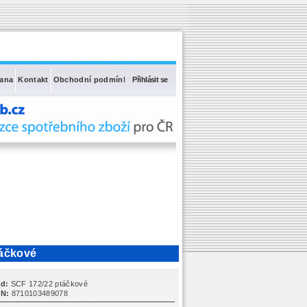
rana
Kontakt
Obchodní podmínky
Přihlásit se
táčkové
d:
SCF 172/22 ptáčkové
N:
8710103489078