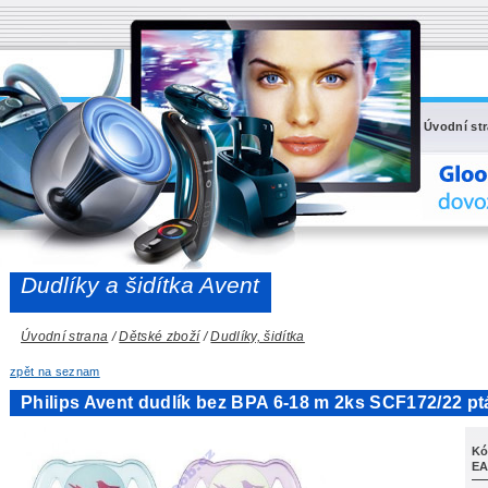
Úvodní st
Dudlíky a šidítka Avent
Úvodní strana
/
Dětské zboží
/
Dudlíky, šidítka
zpět na seznam
Philips Avent dudlík bez BPA 6-18 m 2ks SCF172/22 p
Kó
EA