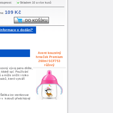
stupnost:
Skladem 10 a více kusů
109 Kč
na:
Informace o dodání*
Avent kouzelný
hrneček Premium
260ml SCF753
růžový
rozený vývoj patra dítěte,
m klidně spí. Používání
a může snížit i riziko
alců, které vytváří
idítka lze sterilizovat
y v kotouči předcházejí