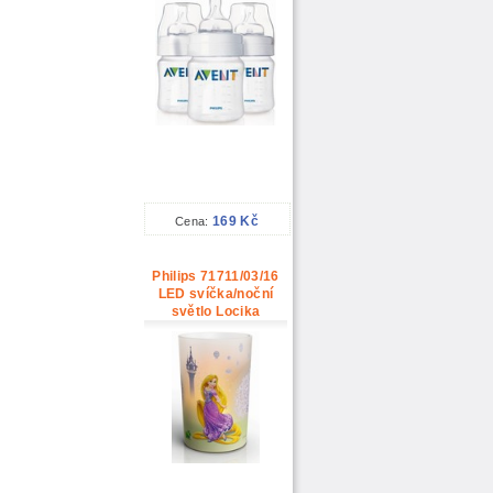
169 Kč
Cena:
Philips 71711/03/16
LED svíčka/noční
světlo Locika