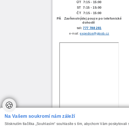
ÚT 7:15 -
15:00
ST 7:15 - 15:00
ČT 7:15 - 15:00
PÁ Zavřeno/výdej pouze po telefonické
dohodě
tel:
777 788 281
e-mail:
expedice@gloob.cz
🍪
Na Vašem soukromí nám záleží
Stisknutím tlačítka „Souhlasím“ souhlasíte s tím, abychom Vám poskytovali