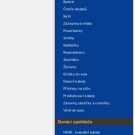
Baterie
Čističe displejů
Myši
Záznamová média
Powerbanky
Svítilny
Nabíječky
Reproduktory
Sluchátka
Žárovky
Držáky do auta
Datové kabely
Přívěsky na klíče
Prodlužovací kabely
Zásuvky,zástrčky a rozbočky
Vůně do auta
Domácí spotřebiče
HDMI , koaxiální kabely