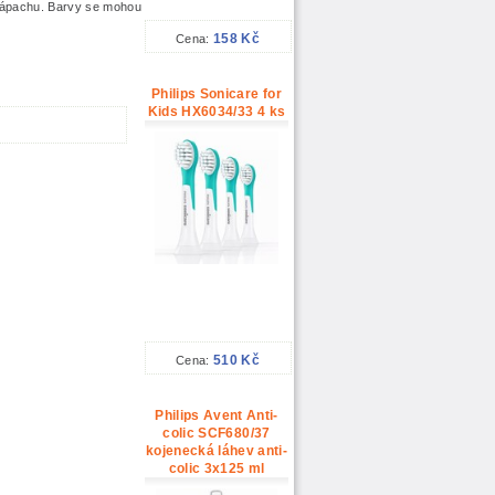
 zápachu. Barvy se mohou
158 Kč
Cena:
Philips Sonicare for
Kids HX6034/33 4 ks
510 Kč
Cena:
Philips Avent Anti-
colic SCF680/37
kojenecká láhev anti-
colic 3x125 ml