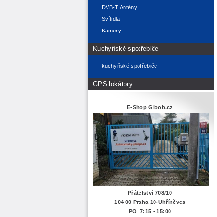
DVB-T Antény
Svítidla
Kamery
Kuchyňské spotřebiče
kuchyňské spotřebiče
GPS lokátory
E-Shop Gloob.cz
Přátelství 708/10
104 00 Praha 10-Uhříněves
PO 7:15 - 15:00