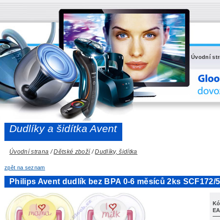
Úvodní st
Dudlíky a šidítka Avent
Úvodní strana
/
Dětské zboží
/
Dudlíky, šidítka
zpět na seznam
Philips Avent dudlík bez BPA 0-6 měsíců 2ks SCF172/
Kó
EA