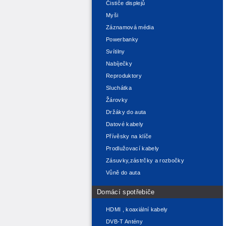
Čističe displejů
Myši
Záznamová média
Powerbanky
Svítilny
Nabíječky
Reproduktory
Sluchátka
Žárovky
Držáky do auta
Datové kabely
Přívěsky na klíče
Prodlužovací kabely
Zásuvky,zástrčky a rozbočky
Vůně do auta
Domácí spotřebiče
HDMI , koaxiální kabely
DVB-T Antény