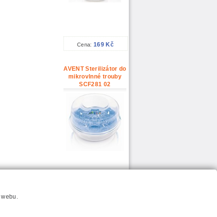
169 Kč
Cena:
AVENT Sterilizátor do
mikrovlnné trouby
SCF281 02
610 Kč
Cena:
í webu.