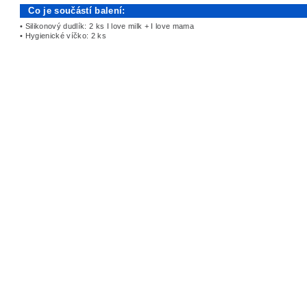
Co je součástí balení:
• Silikonový dudlík: 2 ks I love milk + I love mama
• Hygienické víčko: 2 ks