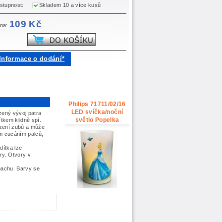
stupnost:
Skladem 10 a více kusů
109 Kč
na:
Informace o dodání*
Philips 71711/02/16
LED svíčka/noční
ozený
vývoj patra
světlo Popelka
ítkem klidně spí.
ození zubů a může
ým cucáním palců,
dítka lze
ory. Otvory v
ápachu. Barvy se