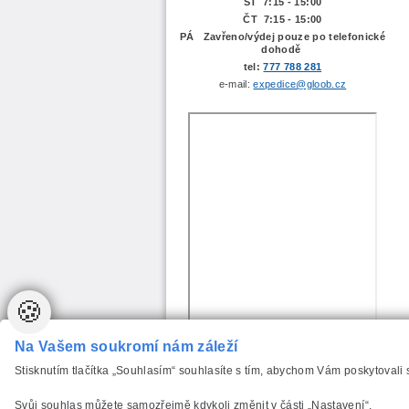
ST 7:15 - 15:00
ČT 7:15 - 15:00
PÁ Zavřeno/výdej pouze po telefonické
dohodě
tel:
777 788 281
e-mail:
expedice@gloob.cz
🍪
Na Vašem soukromí nám záleží
Stisknutím tlačítka „Souhlasím“ souhlasíte s tím, abychom Vám poskytovali
Svůj souhlas můžete samozřejmě kdykoli změnit v části „Nastavení“.