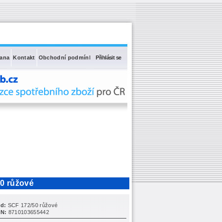
rana
Kontakt
Obchodní podmínky
Přihlásit se
50 růžové
d:
SCF 172/50 růžové
N:
8710103655442