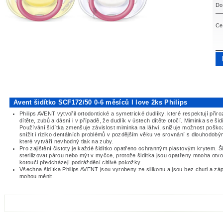
Do
Ce
Avent šidítko SCF172/50 0-6 měsíců I love 2ks Philips
Philips AVENT vytvořil ortodontické a symetrické dudlíky, které respektují přir
dítěte, zubů a dásní i v případě, že dudlík v ústech dítěte otočí. Miminka se šid
Používání šidítka zmenšuje závislost miminka na láhvi, snižuje možnost pošk
snížit i riziko dentálních problémů v pozdějším věku ve srovnání s dlouhodob
které vytváří nevhodný tlak na zuby.
Pro zajištění čistoty je každé šidítko opatřeno ochranným plastovým krytem. Ši
sterilizovat párou nebo mýt v myčce, protože šidítka jsou opatřeny mnoha otv
kotouči předcházejí podráždění citlivé pokožky .
Všechna šidítka Philips AVENT jsou vyrobeny ze silikonu a jsou bez chuti a z
mohou měnit.