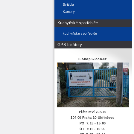
Svítidla
Kamery
Kuchyňské spotřebiče
kuchyňské spotřebiče
GPS lokátory
E-Shop Gloob.cz
Přátelství 708/10
104 00 Praha 10-Uhříněves
PO 7:15 - 15:00
ÚT 7:15 -
15:00