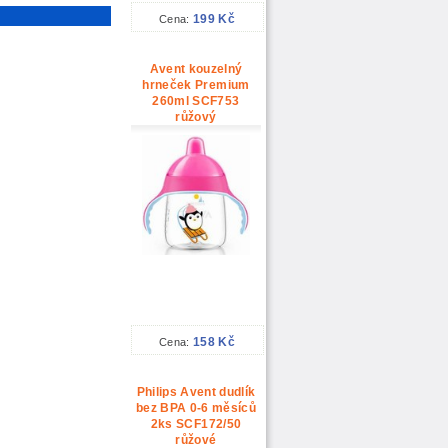
199 Kč
Cena:
Avent kouzelný
hrneček Premium
260ml SCF753
růžový
158 Kč
Cena:
Philips Avent dudlík
bez BPA 0-6 měsíců
2ks SCF172/50
růžové