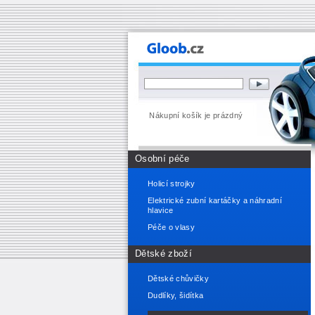
Nákupní košík je prázdný
Osobní péče
Holicí strojky
Elektrické zubní kartáčky a náhradní
hlavice
Péče o vlasy
Dětské zboží
Dětské chůvičky
Dudlíky, šidítka