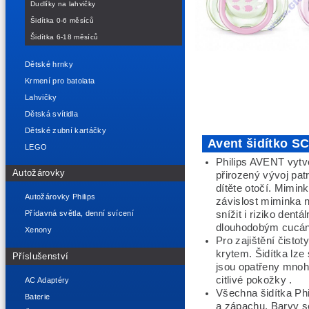
Dudlíky na lahvičky
Šidítka 0-6 měsíců
Šidítka 6-18 měsíců
Dětské hrnky
Krmení pro batolata
Lahvičky
Dětská svítidla
Dětské zubní kartáčky
Avent šidítko SC
LEGO
Philips AVENT vytvo
Autožárovky
přirozený
vývoj patr
dítěte otočí. Mimin
Autožárovky Philips
závislost miminka 
snížit i riziko den
Přídavná světla, denní svícení
dlouhodobým cucání
Xenony
Pro zajištění čisto
krytem. Šidítka lze
Příslušenství
jsou opatřeny mnoh
citlivé pokožky .
AC Adaptéry
Všechna šidítka Phi
Baterie
a zápachu. Barvy s