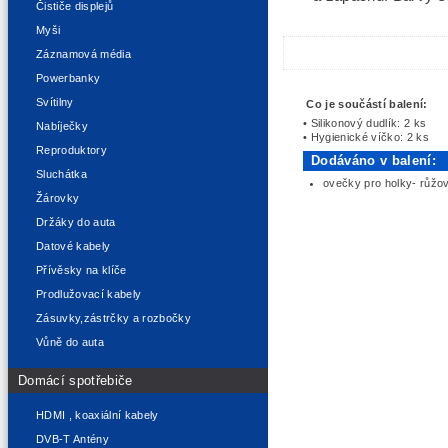
Čističe displejů
Myši
Záznamová média
Powerbanky
Svítilny
Co je součástí balení:
• Silikonový dudlík: 2 ks
Nabíječky
• Hygienické víčko: 2 ks
Reproduktory
Dodáváno v balení:
Sluchátka
ovečky pro holky- růžo
Žárovky
Držáky do auta
Datové kabely
Přívěsky na klíče
Prodlužovací kabely
Zásuvky,zástrčky a rozbočky
Vůně do auta
Domácí spotřebiče
HDMI , koaxiální kabely
DVB-T Antény