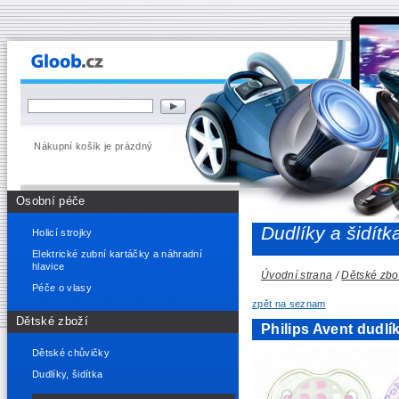
Nákupní košík je prázdný
Osobní péče
Dudlíky a šidítk
Holicí strojky
Elektrické zubní kartáčky a náhradní
hlavice
Úvodní strana
/
Dětské zbo
Péče o vlasy
zpět na seznam
Dětské zboží
Philips Avent dudl
Dětské chůvičky
Dudlíky, šidítka