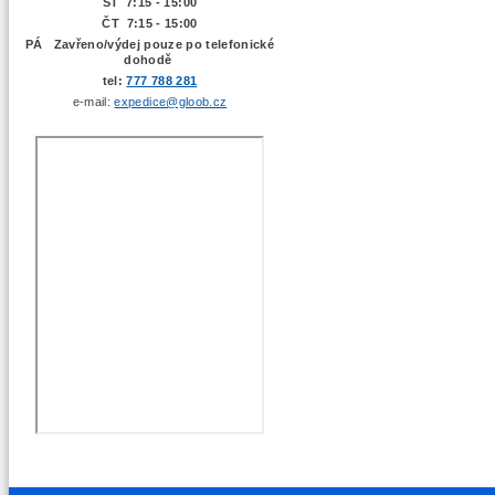
ST 7:15 - 15:00
ČT 7:15 - 15:00
PÁ Zavřeno/výdej pouze po telefonické
dohodě
tel:
777 788 281
e-mail:
expedice@gloob.cz