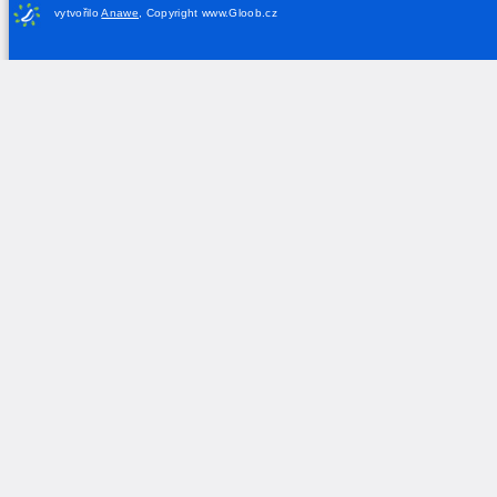
vytvořilo
Anawe
,
Copyright www.Gloob.cz