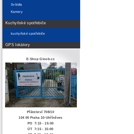
Svítidla
Kamery
Kuchyňské spotřebiče
kuchyňské spotřebiče
GPS lokátory
E-Shop Gloob.cz
Přátelství 708/10
104 00 Praha 10-Uhříněves
PO 7:15 - 15:00
ÚT 7:15 -
15:00