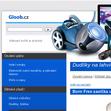
Nákupní košík je prázdný
Osobní péče
Dudlíky na lahv
Holicí strojky
Elektrické zubní kartáčky a náhradní
hlavice
Úvodní strana
/
Dětské zbo
Péče o vlasy
zpět na seznam
Dětské zboží
Born Free savička 
Dětské chůvičky
Dudlíky, šidítka