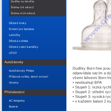
Dudlíky na lahvičky
Šidítka 0-6 měsíců
Šidítka 6-18 měsíců
Dětské hrnky
Krmení pro batolata
Lahvičky
Dětská svítidla
Dětské zubní kartáčky
LEGO
Autožárovky
Dudlíky Born free jsou
Autožárovky Philips
odpovídala sacím a d
Přídavná světla, denní svícení
všemi láhvemi Born fr
• neobsahují BPA
Xenony
• Stupeň 1: nízká rych
• Stupeň 2: střední ry
Příslušenství
• Stupeň 3: vysoká ryc
AC Adaptéry
• v každém balení 2 k
Baterie