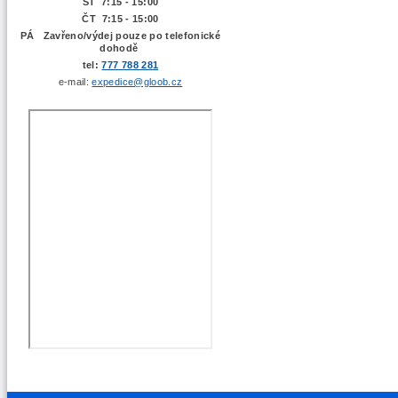
ST 7:15 - 15:00
ČT 7:15 - 15:00
PÁ Zavřeno/výdej pouze po telefonické
dohodě
tel:
777 788 281
e-mail:
expedice@gloob.cz