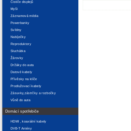
Čističe displejů
Myši
Záznamová média
Powerbanky
Svítilny
Nabíječky
Reproduktory
Sluchátka
Žárovky
Držáky do auta
Datové kabely
Přívěsky na klíče
Prodlužovací kabely
Zásuvky,zástrčky a rozbočky
Vůně do auta
Domácí spotřebiče
HDMI , koaxiální kabely
DVB-T Antény