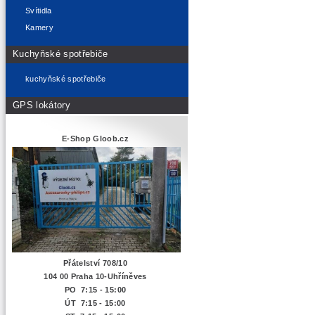
Svítidla
Kamery
Kuchyňské spotřebiče
kuchyňské spotřebiče
GPS lokátory
E-Shop Gloob.cz
Přátelství 708/10
104 00 Praha 10-Uhříněves
PO 7:15 - 15:00
ÚT 7:15 -
15:00