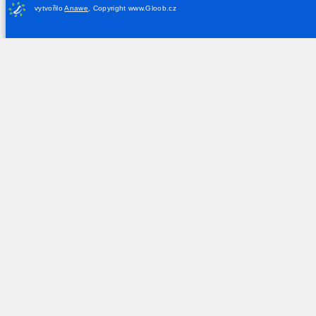
vytvořilo
Anawe
,
Copyright www.Gloob.cz