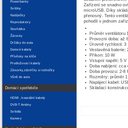
Powerbanky
Zařízení se snadno ov
Svítilny
microUSB. Díky skládac
přenosný. Tento ventil
Nabíječky
pohodlí v jednom zaříz
Reproduktory
Sluchátka
Průměr ventilátoru
Žárovky
Provozní doba: až 
Držáky do auta
Úrovně rychlosti: 3
Vestavěná baterie:
Datové kabely
Příkon: 10 W
Přívěsky na klíče
Vstupní napětí: 5 V
Prodlužovací kabely
Doba nabíjení: cca 
Zásuvky,zástrčky a rozbočky
Doba provozu: 2-8 h
Rozměry: průměr 1
Vůně do auta
Napájecí kabel: US
Skládací konstrukc
Domácí spotřebiče
HDMI , koaxiální kabely
DVB-T Antény
Svítidla
Kamery