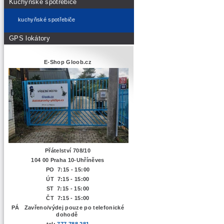
Kuchyňské spotřebiče
kuchyňské spotřebiče
GPS lokátory
E-Shop Gloob.cz
Přátelství 708/10
104 00 Praha 10-Uhříněves
PO 7:15 - 15:00
ÚT 7:15 -
15:00
ST 7:15 - 15:00
ČT 7:15 - 15:00
PÁ Zavřeno/výdej pouze po telefonické
dohodě
tel:
777 788 281