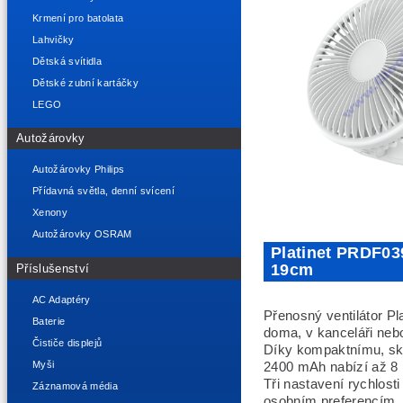
Krmení pro batolata
Lahvičky
Dětská svítidla
Dětské zubní kartáčky
LEGO
Autožárovky
Autožárovky Philips
Přídavná světla, denní svícení
Xenony
Autožárovky OSRAM
Platinet PRDF039
19cm
Příslušenství
AC Adaptéry
Přenosný ventilátor P
Baterie
doma, v kanceláři neb
Čističe displejů
Díky kompaktnímu, skl
Myši
2400 mAh nabízí až 8 
Tři nastavení rychlost
Záznamová média
osobním preferencím, 