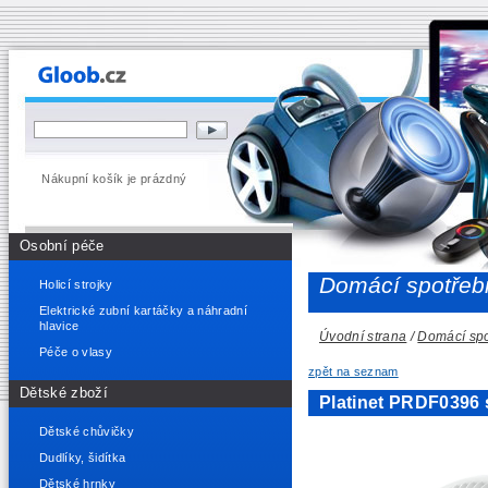
Nákupní košík je prázdný
Osobní péče
Domácí spotřeb
Holicí strojky
Elektrické zubní kartáčky a náhradní
hlavice
Úvodní strana
/
Domácí spo
Péče o vlasy
zpět na seznam
Dětské zboží
Platinet PRDF0396 s
Dětské chůvičky
Dudlíky, šidítka
Dětské hrnky