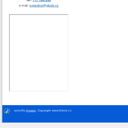
e-mail:
expedice@gloob.cz
vytvořilo
Anawe
,
Copyright www.Gloob.cz