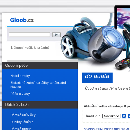
Nákupní košík je prázdný
Osobní péče
do auata
Holicí strojky
Elektrické zubní kartáčky a náhradní
hlavice
Úvodní strana
/
Příslušenst
Péče o vlasy
Dětské zboží
Aktuální volba obsahuje 8 p
Dětské chůvičky
Řadit dle:
Dudlíky, šidítka
Dětské hrnky
SWISSTEN 20111901 20W