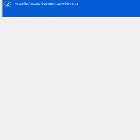
vytvořilo
Anawe
,
Copyright www.Gloob.cz