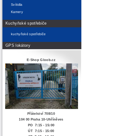
Svítidla
Kamery
Kuchyňské spotřebiče
kuchyňské spotřebiče
GPS lokátory
E-Shop Gloob.cz
Přátelství 708/10
104 00 Praha 10-Uhříněves
PO 7:15 - 15:00
ÚT 7:15 -
15:00