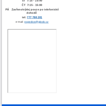
ST 7:15 - 15:00
ČT 7:15 - 15:00
PÁ Zavřeno/výdej pouze po telefonické
dohodě
tel:
777 788 281
e-mail:
expedice@gloob.cz