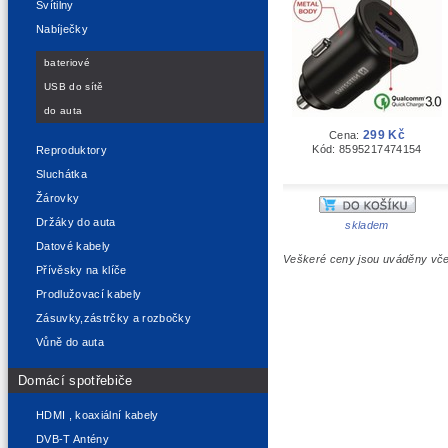
Svítilny
Nabíječky
bateriové
USB do sítě
do auta
299 Kč
Cena:
Kód: 8595217474154
Reproduktory
Sluchátka
Žárovky
Držáky do auta
skladem
Datové kabely
Veškeré ceny jsou uváděny vč
Přívěsky na klíče
Prodlužovací kabely
Zásuvky,zástrčky a rozbočky
Vůně do auta
Domácí spotřebiče
HDMI , koaxiální kabely
DVB-T Antény