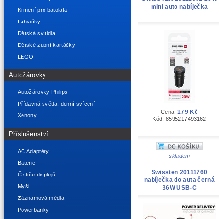
mini auto nabíječka
Krmení pro batolata
Lahvičky
Dětská svítidla
Dětské zubní kartáčky
LEGO
Autožárovky
Autožárovky Philips
Přídavná světla, denní svícení
179 Kč
Cena:
Xenony
Kód: 8595217493162
Příslušenství
AC Adaptéry
skladem
Baterie
Swissten 20111760
Čističe displejů
nabíječka do auta černá
Myši
36W USB-C
Záznamová média
Powerbanky