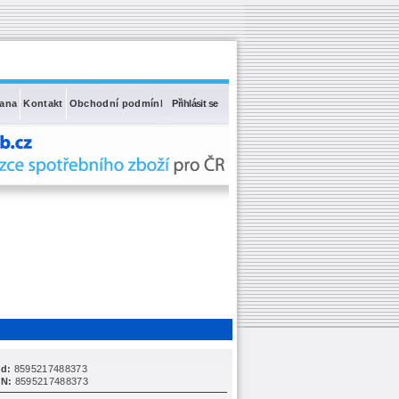
rana
Kontakt
Obchodní podmínky
Přihlásit se
d:
8595217488373
N:
8595217488373