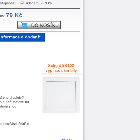
stupnost:
Skladem 5 - 9 ks
79 Kč
na:
Informace o dodání*
Solight 5B102
vypínač slim bílý
ašeho displeje?
m s nečistotami na
ádnou jinou
je součástí čističe.