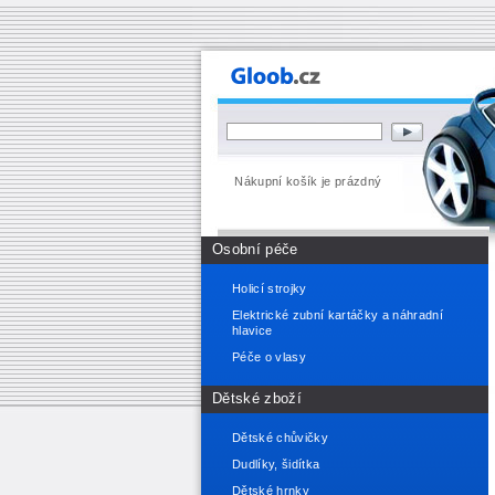
Nákupní košík je prázdný
Osobní péče
Holicí strojky
Elektrické zubní kartáčky a náhradní
hlavice
Péče o vlasy
Dětské zboží
Dětské chůvičky
Dudlíky, šidítka
Dětské hrnky