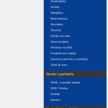
Powerbanky
Svítilny
Nabíječky
Reproduktory
Sluchátka
Žárovky
Držáky do auta
Datové kabely
Přívěsky na klíče
Prodlužovací kabely
Zásuvky,zástrčky a rozbočky
Vůně do auta
Domácí spotřebiče
HDMI , koaxiální kabely
DVB-T Antény
Svítidla
Kamery