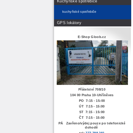
Kuchyňské spotřebiče
kuchyňské spotřebiče
GPS lokátory
E-Shop Gloob.cz
Přátelství 708/10
104 00 Praha 10-Uhříněves
PO 7:15 - 15:00
ÚT 7:15 -
15:00
ST 7:15 - 15:00
ČT 7:15 - 15:00
PÁ Zavřeno/výdej pouze po telefonické
dohodě
tel:
777 788 281