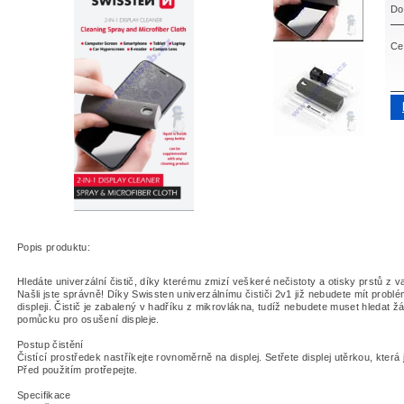
Do
Ce
Popis produktu:
Hledáte univerzální čistič, díky kterému zmizí veškeré nečistoty a otisky prstů z v
Našli jste správně! Díky Swissten univerzálnímu čističi 2v1 již nebudete mít problé
displeji. Čistič je zabalený v hadříku z mikrovlákna, tudíž nebudete muset hledat ž
pomůcku pro osušení displeje.
Postup čistění
Čistící prostředek nastříkejte rovnoměrně na displej. Setřete displej utěrkou, která 
Před použitím protřepejte.
Specifikace