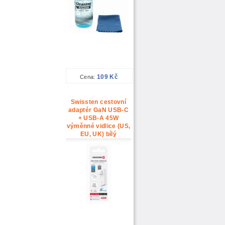
109 Kč
Cena:
Swissten cestovní
adaptér GaN USB-C
+ USB-A 45W
výměnné vidlice (US,
EU, UK) bílý