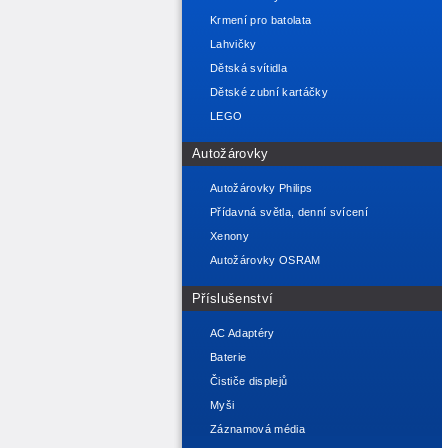
Krmení pro batolata
Lahvičky
Dětská svítidla
Dětské zubní kartáčky
LEGO
Autožárovky
Autožárovky Philips
Přídavná světla, denní svícení
Xenony
Autožárovky OSRAM
Příslušenství
AC Adaptéry
Baterie
Čističe displejů
Myši
Záznamová média