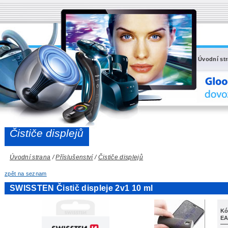
Úvodní st
Čističe displejů
Úvodní strana
/
Příslušenství
/
Čističe displejů
zpět na seznam
SWISSTEN Čistič displeje 2v1 10 ml
Kó
EA