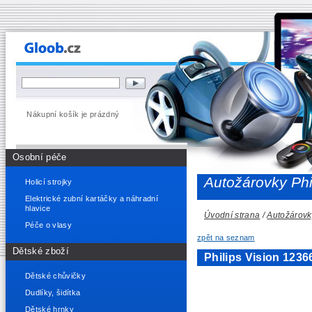
Nákupní košík je prázdný
Osobní péče
Autožárovky Phi
Holicí strojky
Elektrické zubní kartáčky a náhradní
hlavice
Úvodní strana
/
Autožárovk
Péče o vlasy
zpět na seznam
Dětské zboží
Philips Vision 12
Dětské chůvičky
Dudlíky, šidítka
Dětské hrnky