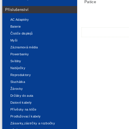
Patice
Příslušenství
AC Adaptéry
Baterie
Čističe displejů
Myši
Záznamová média
Powerbanky
Svítilny
Nabíječky
Reproduktory
Sluchátka
Žárovky
Držáky do auta
Datové kabely
Přívěsky na klíče
Prodlužovací kabely
Zásuvky,zástrčky a rozbočky