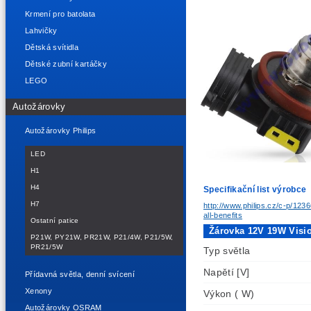
Krmení pro batolata
Lahvičky
Dětská svítidla
Dětské zubní kartáčky
LEGO
Autožárovky
Autožárovky Philips
LED
H1
H4
Specifikační list výrobce
H7
http://www.philips.cz/c-p/12
all-benefits
Ostatní patice
Žárovka 12V 19W Visio
P21W, PY21W, PR21W, P21/4W, P21/5W,
PR21/5W
Typ světla
Napětí [V]
Přídavná světla, denní svícení
Xenony
Výkon ( W)
Autožárovky OSRAM