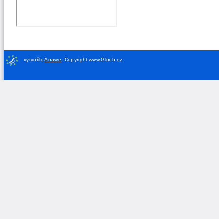
vytvořilo
Anawe
,
Copyright www.Gloob.cz