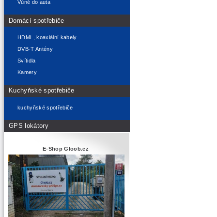
Vůně do auta
Domácí spotřebiče
HDMI , koaxiální kabely
DVB-T Antény
Svítidla
Kamery
Kuchyňské spotřebiče
kuchyňské spotřebiče
GPS lokátory
E-Shop Gloob.cz