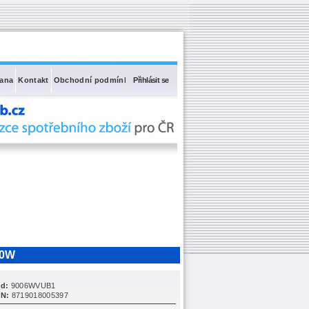
rana
Kontakt
Obchodní podmínky
Přihlásit se
60W
d:
9006WVUB1
N:
8719018005397