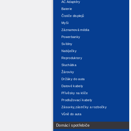
AC Adaptéry
Baterie
Čističe displejů
Myši
Záznamová média
Powerbanky
Svítilny
Nabíječky
Reproduktory
Sluchátka
Žárovky
Držáky do auta
Datové kabely
Přívěsky na klíče
Prodlužovací kabely
Zásuvky,zástrčky a rozbočky
Vůně do auta
Domácí spotřebiče