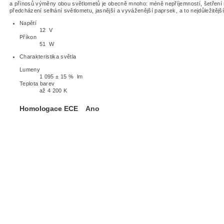
a přínosů výměny obou světlometů je obecně mnoho: méně nepříjemností, šetření 
předcházení selhání světlometu, jasnější a vyváženější paprsek, a to nejdůležitějš
Napětí
12 V
Příkon
51 W
Charakteristika světla
Lumeny
1 095 ± 15 % lm
Teplota barev
až 4 200 K
Homologace ECE
Ano