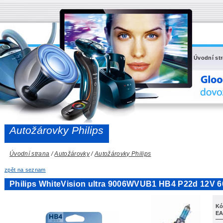
Úvodní st
Autožárovky Philips
Úvodní strana
/
Autožárovky
/
Autožárovky Philips
zpět na seznam
Philips WhiteVision ultra 9006WVUB1 HB4 P22d 12V 
Kó
EA