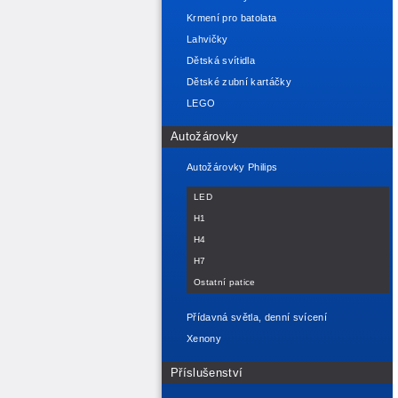
Krmení pro batolata
Lahvičky
Dětská svítidla
Dětské zubní kartáčky
LEGO
Autožárovky
Autožárovky Philips
LED
H1
H4
H7
Ostatní patice
Přídavná světla, denní svícení
Xenony
Příslušenství