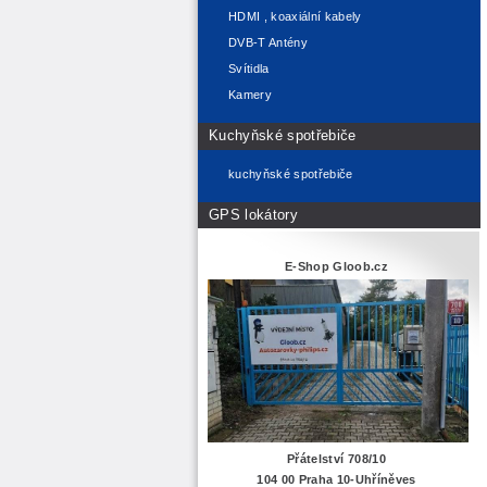
HDMI , koaxiální kabely
DVB-T Antény
Svítidla
Kamery
Kuchyňské spotřebiče
kuchyňské spotřebiče
GPS lokátory
E-Shop Gloob.cz
Přátelství 708/10
104 00 Praha 10-Uhříněves