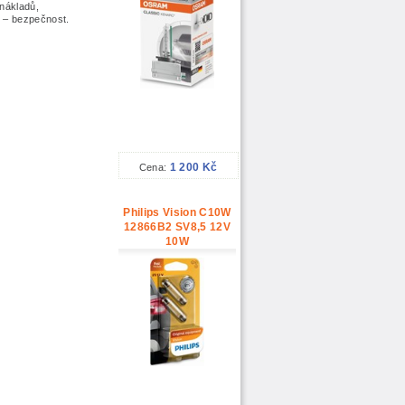
nákladů,
í – bezpečnost.
1 200 Kč
Cena:
Philips Vision C10W
12866B2 SV8,5 12V
10W