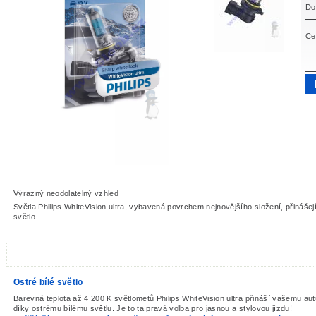
Do
Ce
Výrazný neodolatelný vzhled
Světla Philips WhiteVision ultra, vybavená povrchem nejnovějšího složení, přinášej
světlo.
Ostré bílé světlo
Barevná teplota až 4 200 K světlometů Philips WhiteVision ultra přináší vašemu aut
díky ostrému bílému světlu. Je to ta pravá volba pro jasnou a stylovou jízdu!