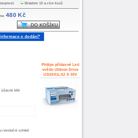
stupnost:
Skladem 10 a více kusů
480 Kč
na:
Informace o dodání*
Philips přídavné Led
světlo Ultinon Drive
UD2001LX2 9-30V
í úžasné bílé
u revoluční vzhled