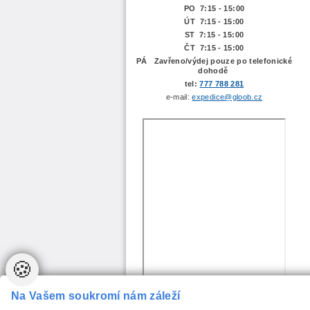
PO 7:15 - 15:00
ÚT 7:15 -
15:00
ST 7:15 - 15:00
ČT 7:15 - 15:00
PÁ Zavřeno/výdej pouze po telefonické
dohodě
tel:
777 788 281
e-mail:
expedice@gloob.cz
🍪
Na Vašem soukromí nám záleží