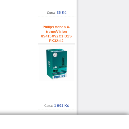
35 Kč
Cena:
Philips xenon X-
tremeVision
85415XV2C1 D1S
PK32d-2
1 601 Kč
Cena: