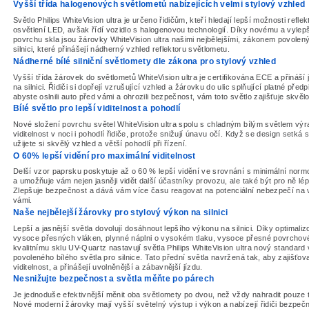
Vyšší třída halogenových světlometů nabízejících velmi stylový vzhled
Světlo Philips WhiteVision ultra je určeno řidičům, kteří hledají lepší možnosti reflekt
osvětlení LED, avšak řídí vozidlo s halogenovou technologií. Díky novému a vyle
povrchu skla jsou žárovky WhiteVision ultra našimi nejbělejšími, zákonem povolený
silnici, které přinášejí nádherný vzhled reflektoru světlometu.
Nádherné bílé silniční světlomety dle zákona pro stylový vzhled
Vyšší třída žárovek do světlometů WhiteVision ultra je certifikována ECE a přináší j
na silnici. Řidiči si dopřejí vzrušující vzhled a žárovku do ulic splňující platné před
abyste oslnili auto před vámi a ohrozili bezpečnost, vám toto světlo zajišťuje skvělo
Bílé světlo pro lepší viditelnost a pohodlí
Nové složení povrchu světel WhiteVision ultra spolu s chladným bílým světlem výr
viditelnost v noci i pohodlí řidiče, protože snižují únavu očí. Když se design setká 
užijete si skvělý vzhled a větší pohodlí při řízení.
O 60% lepší vidění pro maximální viditelnost
Delší vzor paprsku poskytuje až o 60 % lepší vidění ve srovnání s minimální no
a umožňuje vám nejen jasněji vidět další účastníky provozu, ale také být pro ně lépe
Zlepšuje bezpečnost a dává vám více času reagovat na potenciální nebezpečí na
vámi.
Naše nejbělejší žárovky pro stylový výkon na silnici
Lepší a jasnější světla dovolují dosáhnout lepšího výkonu na silnici. Díky optimali
vysoce přesných vláken, plynné náplni o vysokém tlaku, vysoce přesné povrchové
kvalitnímu sklu UV-Quartz nastavují světla Philips WhiteVision ultra nový standard
povoleného bílého světla pro silnice. Tato přední světla navržená tak, aby zajišťoval
viditelnost, a přinášejí uvolněnější a zábavnější jízdu.
Nesnižujte bezpečnost a světla měňte po párech
Je jednoduše efektivnější měnit oba světlomety po dvou, než vždy nahradit pouze 
Nové moderní žárovky mají vyšší světelný výstup i výkon a nabízejí řidiči bezpečn