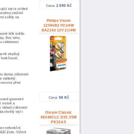
2 990 Kč
Cena:
ující styl a vzhled
pšenému složení
mi světly na
Philips Vision
12594B2 P21/4W
BAZ15d 12V 21/4W
asné bílé světlo
pisy. Bez toho,
u viditelnost.
azně zlepšují
s funkčností,
rmou danou zákonem
 viditelný.
 vozovce před
68 Kč
Cena:
zované geometrii
 vrstvě a
 v oblasti zákonem
a skvělý styl i
Osram Classic
66340CLC D3S 35W
PK32d-5
ten nefunkční.
ější jízdu. Výhod