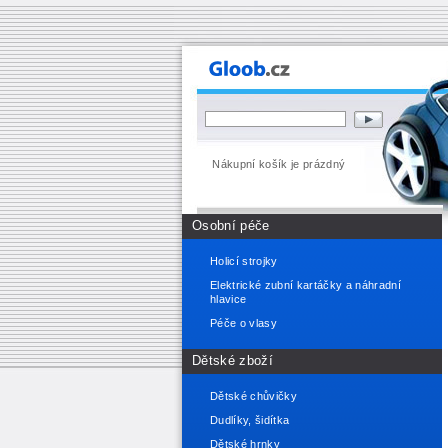
Nákupní košík je prázdný
Osobní péče
Holicí strojky
Elektrické zubní kartáčky a náhradní
hlavice
Péče o vlasy
Dětské zboží
Dětské chůvičky
Dudlíky, šidítka
Dětské hrnky