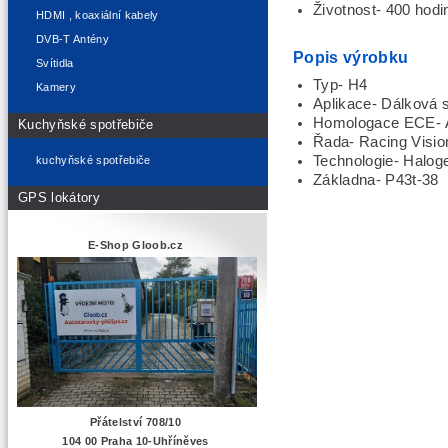
Životnost-
400 hodi
HDMI , koaxiální kabely
DVB-T Antény
Popis výrobku
Svítidla
Typ- H4
Kamery
Aplikace-
Dálková s
Homologace ECE-
Kuchyňské spotřebiče
Řada- Racing Visi
Technologie- Halog
kuchyňské spotřebiče
Základna- P43t-38
GPS lokátory
E-Shop Gloob.cz
Přátelství 708/10
104 00 Praha 10-Uhříněves