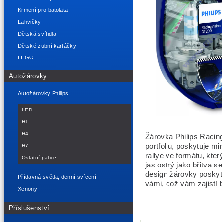
Krmení pro batolata
Lahvičky
Dětská svítidla
Dětské zubní kartáčky
LEGO
Autožárovky
Autožárovky Philips
LED
H1
H4
Žárovka Philips Racin
portfoliu, poskytuje m
H7
rallye ve formátu, kte
Ostatní patice
jas ostrý jako břitva 
design žárovky poskytuj
Přídavná světla, denní svícení
vámi, což vám zajistí 
Xenony
Příslušenství