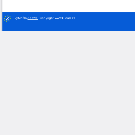
vytvořilo
Anawe
,
Copyright www.Gloob.cz