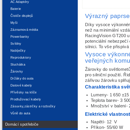
AC Adaptéry
Baterie
Výrazný paprsek
Čističe displejů
Myši
Díky vysoce výkonnému
Záznamová média
než na minimální vzdá
RacingVision GT200 um
Powerbanky
potenciální nebezpečí d
Svítilny
silnici. To vše přispív
Nabíječky
Vysoce výkonné
Reproduktory
veřejných komu
Sluchátka
Žárovky do světlomet
Žárovky
pro silniční použití. Ř
Držáky do auta
zářivou žárovku splňu
Datové kabely
Charakteristika svě
Přívěsky na klíče
Lumeny- 1 650 ±15 
Prodlužovací kabely
Teplota barev- 3 5
Množství v balení-
Zásuvky,zástrčky a rozbočky
Elektrické vlastnost
Vůně do auta
Napětí- 12 V
Domácí spotřebiče
Příkon- 55/60 W