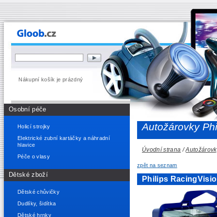
Nákupní košík je prázdný
Osobní péče
Autožárovky Phi
Holicí strojky
Elektrické zubní kartáčky a náhradní
hlavice
Úvodní strana
/
Autožárovk
Péče o vlasy
zpět na seznam
Dětské zboží
Philips RacingVisi
Dětské chůvičky
Dudlíky, šidítka
Dětské hrnky