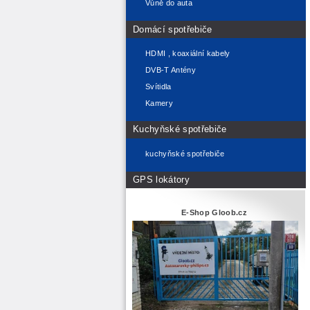
Vůně do auta
Domácí spotřebiče
HDMI , koaxiální kabely
DVB-T Antény
Svítidla
Kamery
Kuchyňské spotřebiče
kuchyňské spotřebiče
GPS lokátory
E-Shop Gloob.cz