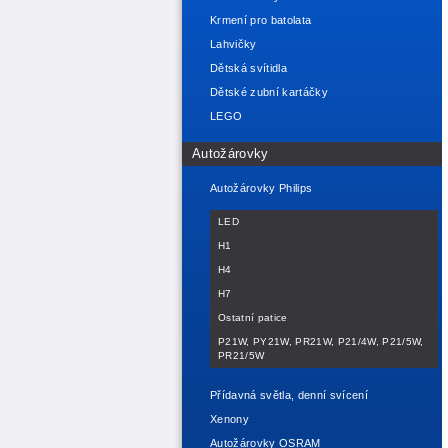
Krmení pro batolata
Lahvičky
Dětská svítidla
Dětské zubní kartáčky
LEGO
Autožárovky
Autožárovky Philips
LED
H1
H4
H7
Ostatní patice
P21W, PY21W, PR21W, P21/4W, P21/5W,
PR21/5W
Přídavná světla, denní svícení
Xenony
Autožárovky OSRAM