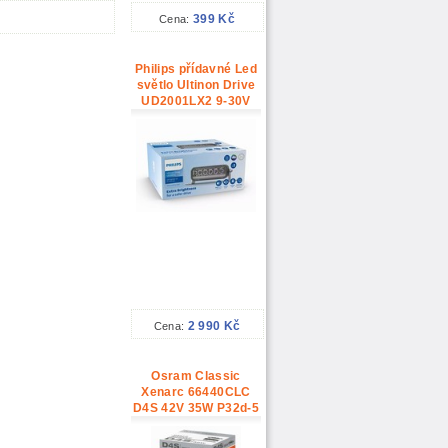
399 Kč
Cena:
Philips přídavné Led
světlo Ultinon Drive
UD2001LX2 9-30V
2 990 Kč
Cena:
Osram Classic
Xenarc 66440CLC
D4S 42V 35W P32d-5