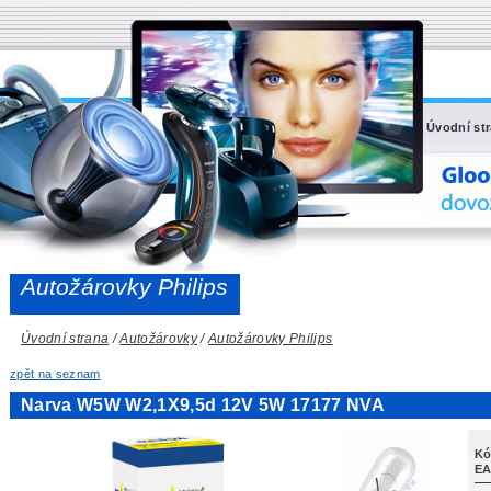
Úvodní st
Autožárovky Philips
Úvodní strana
/
Autožárovky
/
Autožárovky Philips
zpět na seznam
Narva W5W W2,1X9,5d 12V 5W 17177 NVA
Kó
EA