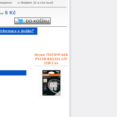
stupnost:
Skladem 10 a více kusů
5 Kč
na:
Informace o dodání*
Osram 7507DYP-02B
PY21W BAU15s 12V
21W 2 ks