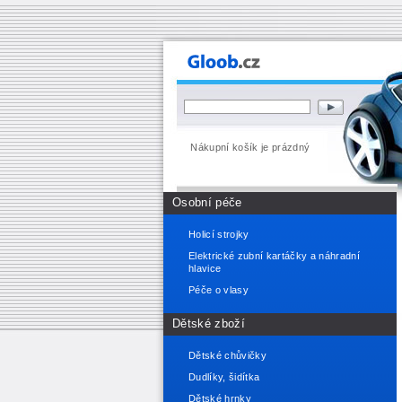
Nákupní košík je prázdný
Osobní péče
Holicí strojky
Elektrické zubní kartáčky a náhradní
hlavice
Péče o vlasy
Dětské zboží
Dětské chůvičky
Dudlíky, šidítka
Dětské hrnky