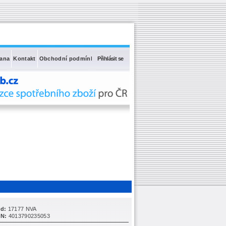
rana
Kontakt
Obchodní podmínky
Přihlásit se
d:
17177 NVA
N:
4013790235053