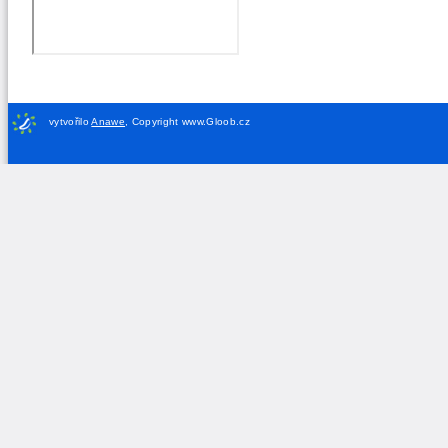
vytvořilo
Anawe
,
Copyright www.Gloob.cz