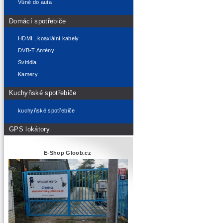
Vůně do auta
Domácí spotřebiče
HDMI , koaxiální kabely
DVB-T Antény
Svítidla
Kamery
Kuchyňské spotřebiče
kuchyňské spotřebiče
GPS lokátory
E-Shop Gloob.cz