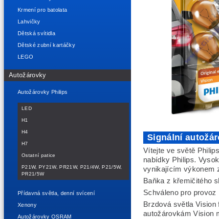
Krmení pro batolata
Lahvičky
Dětská svítidla
Dětské zubní kartáčky
LEGO
Autožárovky
Autožárovky Philips
LED
H1
H4
Signální autožá
H7
Vítejte ve světě Phili
Ostatní patice
nabídky Philips. Vysok
P21W, PY21W, PR21W, P21/4W, P21/5W,
vynikajícím výkonem 
PR21/5W
Baňka z křemičitého s
Schváleno pro provoz 
Přídavná světla, denní svícení
Brzdová světla Vision 
Xenony
autožárovkám Vision m
Autožárovky OSRAM