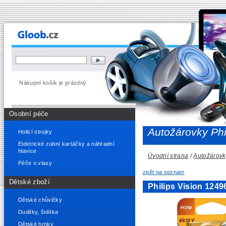
Nákupní košík je prázdný
Osobní péče
Autožárovky Phi
Holicí strojky
Elektrické zubní kartáčky a náhradní
hlavice
Úvodní strana
/
Autožárovk
Péče o vlasy
zpět na seznam
Dětské zboží
Philips Vision 12
Dětské chůvičky
Dudlíky, šidítka
Dětské hrnky