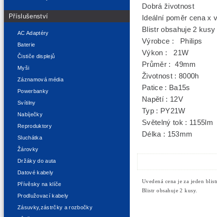
Dobrá životnost
Příslušenství
Ideální poměr cena x 
Blistr obsahuje 2 kusy
AC Adaptéry
Výrobce : Philips
Baterie
Výkon : 21W
Čističe displejů
Průměr : 49mm
Myši
Životnost : 8000h
Záznamová média
Patice : Ba15s
Powerbanky
Napětí : 12V
Svítilny
Typ : PY21W
Nabíječky
Světelný tok : 1155lm
Reproduktory
Délka : 153mm
Sluchátka
Žárovky
Držáky do auta
Datové kabely
Uvedená cena je za jeden blistr
Přívěsky na klíče
Blistr obsahuje 2 kusy.
Prodlužovací kabely
Zásuvky,zástrčky a rozbočky