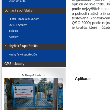
Vůně do auta
špičku ve své třídě. J
podle nejvyšších spec
Domácí spotřebiče
a pohodlí našich zákaz
testována, kontrolová
HDMI , koaxiální kabely
QSO 9000) podle nejn
DVB-T Antény
je kvalita, které můžete
Svítidla
Kamery
Kuchyňské spotřebiče
kuchyňské spotřebiče
GPS lokátory
E-Shop Gloob.cz
Aplikace