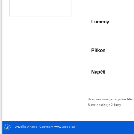
Lumeny
Příkon
Napětí
Uvedená cena je za jeden blistr
Blistr obsahuje 2 kusy.
vytvořilo
Anawe
,
Copyright www.Gloob.cz