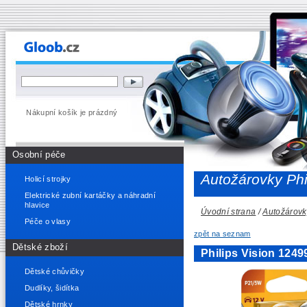
Nákupní košík je prázdný
Osobní péče
Autožárovky Phi
Holicí strojky
Elektrické zubní kartáčky a náhradní
hlavice
Úvodní strana
/
Autožárovk
Péče o vlasy
zpět na seznam
Dětské zboží
Philips Vision 12
Dětské chůvičky
Dudlíky, šidítka
Dětské hrnky