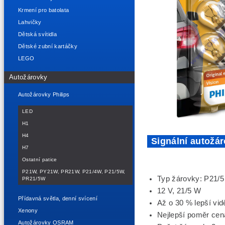
Krmení pro batolata
Lahvičky
Dětská svítidla
Dětské zubní kartáčky
LEGO
Autožárovky
Autožárovky Philips
LED
H1
H4
Signální autožá
H7
Ostatní patice
P21W, PY21W, PR21W, P21/4W, P21/5W,
Typ žárovky: P21/
PR21/5W
12 V, 21/5 W
Přídavná světla, denní svícení
Až o 30 % lepší vid
Xenony
Nejlepší poměr cen
Autožárovky OSRAM