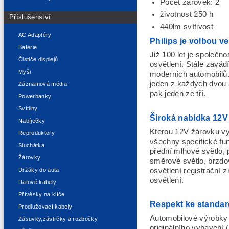
Počet žárovek: 2
životnost 250 h
Příslušenství
440lm svítivost
AC Adaptéry
Philips je volbou 
Baterie
Již 100 let je společn
Čističe displejů
osvětlení. Stále zavád
Myši
moderních automobilů.
jeden z každých dvou 
Záznamová média
pak jeden ze tří.
Powerbanky
Svítilny
Široká nabídka 12V 
Nabíječky
Kterou 12V žárovku vy
Reproduktory
všechny specifické fu
Sluchátka
přední mlhové světlo, 
Žárovky
směrové světlo, brzdov
osvětlení registrační z
Držáky do auta
osvětlení.
Datové kabely
Přívěsky na klíče
Respekt ke standa
Prodlužovací kabely
Automobilové výrobky a
Zásuvky,zástrčky a rozbočky
originálního vybavení