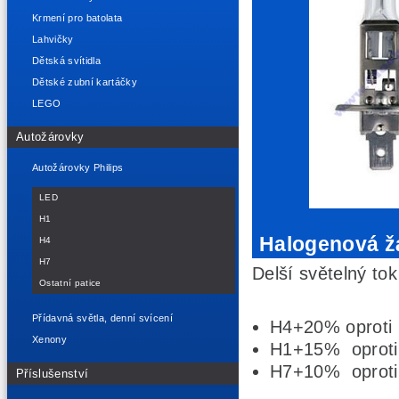
Krmení pro batolata
Lahvičky
Dětská svítidla
Dětské zubní kartáčky
LEGO
Autožárovky
Autožárovky Philips
LED
H1
Halogenová žá
H4
H7
Delší světelný to
Ostatní patice
Přídavná světla, denní svícení
H4+20% oproti 
Xenony
H1+15% oproti 
H7+10% oproti 
Příslušenství