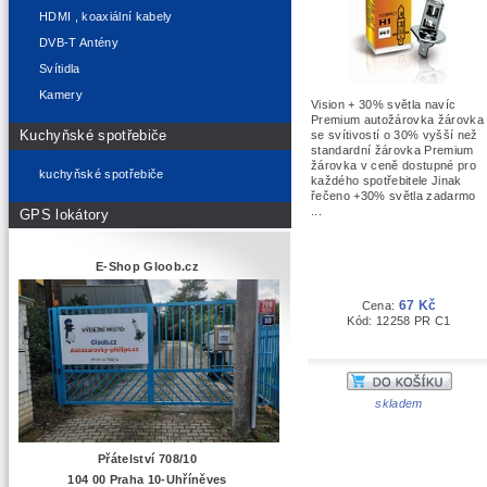
HDMI , koaxiální kabely
DVB-T Antény
Svítidla
Kamery
Vision + 30% světla navíc
Premium autožárovka žárovka
Kuchyňské spotřebiče
se svítivostí o 30% vyšší než
standardní žárovka Premium
žárovka v ceně dostupné pro
kuchyňské spotřebiče
každého spotřebitele Jinak
řečeno +30% světla zadarmo
...
GPS lokátory
E-Shop Gloob.cz
67 Kč
Cena:
Kód: 12258 PR C1
skladem
Přátelství 708/10
104 00 Praha 10-Uhříněves