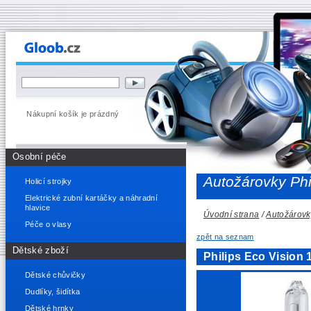
Nákupní košík je prázdný
Osobní péče
Autožárovky Phi
Holicí strojky
Elektrické zubní kartáčky a náhradní
hlavice
Úvodní strana
/
Autožárovk
Péče o vlasy
zpět na seznam
Dětské zboží
Philips Eco Visio
Dětské chůvičky
Dudlíky, šidítka
Dětské hrnky