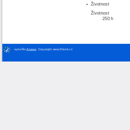
Životnost
Životnost
250 h
vytvořilo
Anawe
,
Copyright www.Gloob.cz