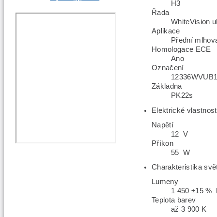
H3
Řada
WhiteVision ul
Aplikace
Přední mlhov
Homologace ECE
Ano
Označení
12336WVUB
Základna
PK22s
Elektrické vlastnost
Napětí
12 V
Příkon
55 W
Charakteristika svě
Lumeny
1 450 ±15 % 
Teplota barev
až 3 900 K