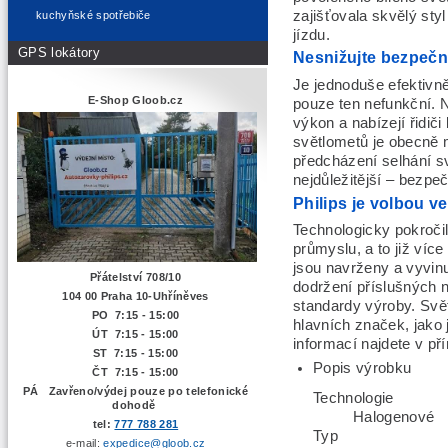
zajišťovala skvělý styl
kuchyňské spotřebiče
jízdu.
GPS lokátory
Nesnižujte bezpečn
Je jednoduše efektivně
E-Shop Gloob.cz
pouze ten nefunkční. 
výkon a nabízejí řidič
světlometů je obecně 
předcházení selhání sv
nejdůležitější – bezpe
Philips je volbou 
Technologicky pokroči
průmyslu, a to již více
jsou navrženy a vyvinu
Přátelství 708/10
dodržení příslušných 
104 00 Praha 10-Uhříněves
standardy výroby. Svět
PO 7:15 - 15:00
hlavních značek, jako
ÚT 7:15 -
15:00
informací najdete v př
ST 7:15 - 15:00
Popis výrobku
ČT 7:15 - 15:00
PÁ Zavřeno/výdej pouze po telefonické
Technologie
dohodě
Halogenové
tel:
777 788 281
Typ
e-mail:
expedice@gloob.cz