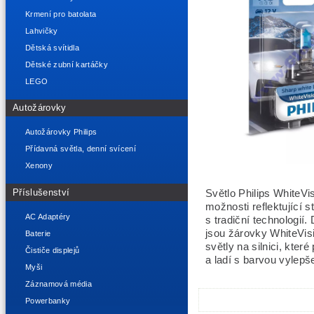
Krmení pro batolata
Lahvičky
Dětská svítidla
Dětské zubní kartáčky
LEGO
Autožárovky
Autožárovky Philips
Přídavná světla, denní svícení
Xenony
Příslušenství
Světlo Philips WhiteVis
možnosti reflektující s
AC Adaptéry
s tradiční technologi
jsou žárovky WhiteVis
Baterie
světly na silnici, kter
Čističe displejů
a ladí s barvou vylep
Myši
Záznamová média
Powerbanky