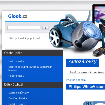
Nákupní košík je prázdný
Osobní péče
Autožárovky
Holicí strojky
Elektrické zubní kartáčky a náhradní
hlavice
Úvodní strana
/
Autožárovk
Péče o vlasy
zpět na seznam
Dětské zboží
Philips WhiteVisi
Dětské chůvičky
Dudlíky, šidítka
Dětské hrnky