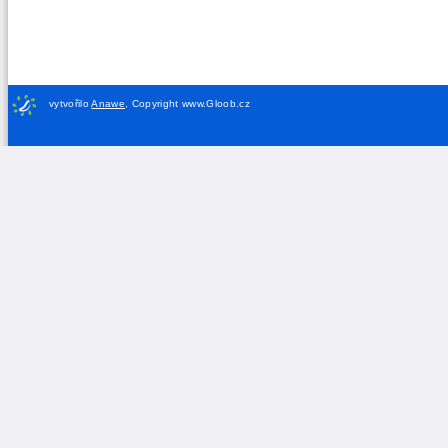
vytvořilo
Anawe
,
Copyright www.Gloob.cz