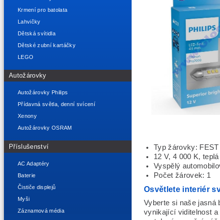
Krmení pro batolata
Lahvičky
Dětská svítidla
Dětské zubní kartáčky
LEGO
Autožárovky
Autožárovky Philips
Přídavná světla, denní svícení
Xenony
Autožárovky OSRAM
Příslušenství
Typ žárovky: FES
12 V, 4 000 K, teplá
AC Adaptéry
Vyspělý automobil
Počet žárovek: 1
Baterie
Čističe displejů
Osvětlete interiér
Myši
Vyberte si naše jasná b
Záznamová média
vynikající viditelnost 