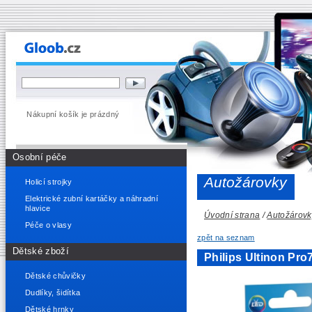
Nákupní košík je prázdný
Osobní péče
Autožárovky
Holicí strojky
Elektrické zubní kartáčky a náhradní
hlavice
Úvodní strana
/
Autožárovk
Péče o vlasy
zpět na seznam
Dětské zboží
Philips Ultinon P
Dětské chůvičky
Dudlíky, šidítka
Dětské hrnky