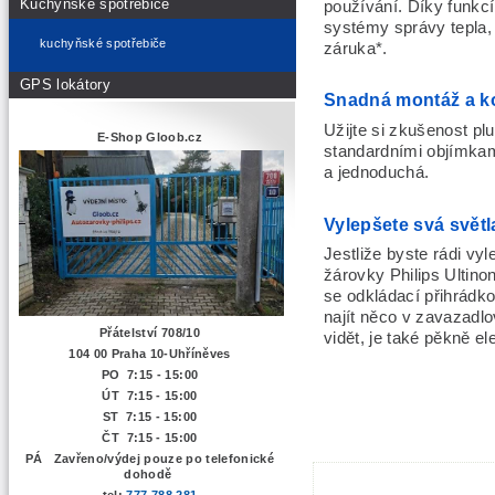
Kuchyňské spotřebiče
používání. Díky funkcí
systémy správy tepla, 
kuchyňské spotřebiče
záruka*.
GPS lokátory
Snadná montáž a ko
Užijte si zkušenost pl
E-Shop Gloob.cz
standardními objímkami
a jednoduchá.
Vylepšete svá světla
Jestliže byste rádi vyle
žárovky Philips Ultin
se odkládací přihrádko
najít něco v zavazadl
Přátelství 708/10
vidět, je také pěkně el
104 00 Praha 10-Uhříněves
PO 7:15 - 15:00
ÚT 7:15 -
15:00
ST 7:15 - 15:00
ČT 7:15 - 15:00
PÁ Zavřeno/výdej pouze po telefonické
dohodě
tel:
777 788 281