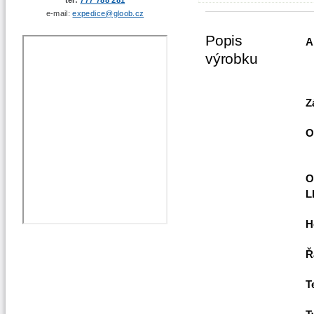
e-mail:
expedice@gloob.cz
Popis
A
výrobku
Z
O
O
L
H
Ř
T