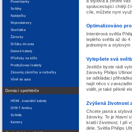
a stylová a změní váš z
Powerbanky
spolucestující chtějí č
Svítilny
cíle, můžete nyní využí
Nabíječky
Reproduktory
Optimalizováno pro 
Sluchátka
Interiérová světla Phi
Žárovky
teplého světla až do 4
Držáky do auta
jednotným a stylovým 
Datové kabely
Vylepšete svá světla
Přívěsky na klíče
Prodlužovací kabely
Jestliže byste rádi vyle
žárovky Philips Ultin
Zásuvky,zástrčky a rozbočky
se odkládací přihrádko
Vůně do auta
najít něco v zavazadl
vidět, je také pěkně el
Domácí spotřebiče
HDMI , koaxiální kabely
Zvýšená životnost 
DVB-T Antény
Chcete jasná a stylová
Svítidla
žárovky. To je hlavní 
kratší životnost. I př
Kamery
déle. Světla Philips U