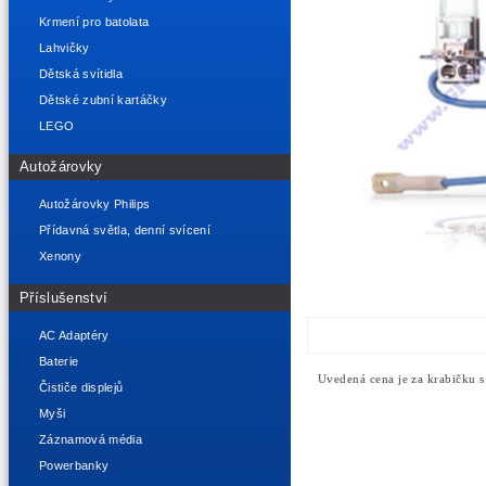
Krmení pro batolata
Lahvičky
Dětská svítidla
Dětské zubní kartáčky
LEGO
Autožárovky
Autožárovky Philips
Přídavná světla, denní svícení
Xenony
Příslušenství
AC Adaptéry
Baterie
Uvedená cena je za krabičku 
Čističe displejů
Myši
Záznamová média
Powerbanky