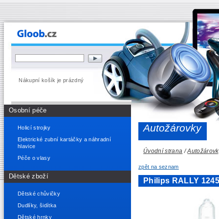
Nákupní košík je prázdný
Osobní péče
Autožárovky
Holicí strojky
Elektrické zubní kartáčky a náhradní
hlavice
Úvodní strana
/
Autožárovk
Péče o vlasy
zpět na seznam
Dětské zboží
Philips RALLY 124
Dětské chůvičky
Dudlíky, šidítka
Dětské hrnky