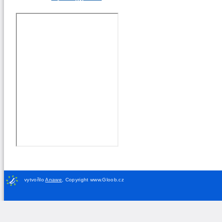
vytvořilo
Anawe
,
Copyright www.Gloob.cz