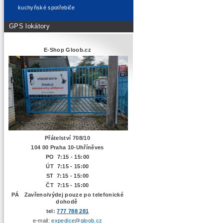
kuchyňské spotřebiče
GPS lokátory
E-Shop Gloob.cz
Přátelství 708/10
104 00 Praha 10-Uhříněves
PO 7:15 - 15:00
ÚT 7:15 -
15:00
ST 7:15 - 15:00
ČT 7:15 - 15:00
PÁ Zavřeno/výdej pouze po telefonické
dohodě
tel:
777 788 281
e-mail:
expedice@gloob.cz