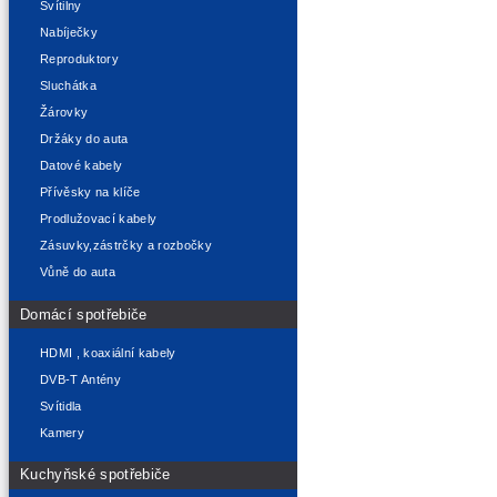
Svítilny
Nabíječky
Reproduktory
Sluchátka
Žárovky
Držáky do auta
Datové kabely
Přívěsky na klíče
Prodlužovací kabely
Zásuvky,zástrčky a rozbočky
Vůně do auta
Domácí spotřebiče
HDMI , koaxiální kabely
DVB-T Antény
Svítidla
Kamery
Kuchyňské spotřebiče